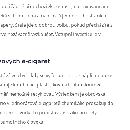
adují žádné předchozí zkušenosti, nastavování ani
Nízká vstupní cena a naprostá jednoduchost z nich
vapery. Stále jde o dobrou volbu, pokud přecházíte z
ve nezávazně vyzkoušet. Vstupní investice je v
ových e-cigaret
ává ve chvíli, kdy se vyčerpá – dojde náplň nebo se
sahuje kombinaci plastu, kovu a lithium-iontové
éměř nemožné recyklovat. Výsledkem je obrovská
rie v jednorázové e-cigaretě chemikálie prosakují do
odzemní vody. To představuje riziko pro celý
o samotného člověka.