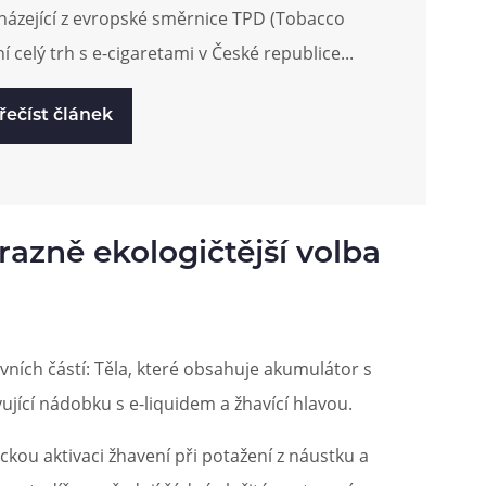
cházející z evropské směrnice TPD (Tobacco
í celý trh s e-cigaretami v České republice...
řečíst článek
azně ekologičtější volba
vních částí: Těla, které obsahuje akumulátor s
ující nádobku s e-liquidem a žhavící hlavou.
ou aktivaci žhavení při potažení z náustku a