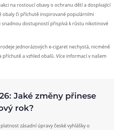
akci na rostoucí obavy o ochranu dětí a dospívající
 obaly či příchutě inspirované populárními
mi snadnou dostupností přispívá k růstu nikotinové
prodeje jednorázových e-cigaret nechystá, nicméně
a příchutě a vzhled obalů. Více informací v našem
026: Jaké změny přinese
ový rok?
 platnost zásadní úpravy české vyhlášky o