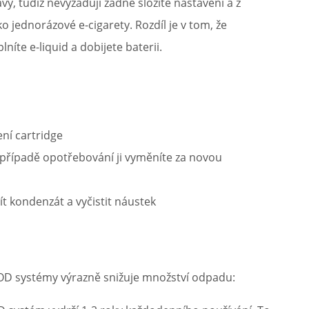
y, tudíž nevyžadují žádné složité nastavení a z
o jednorázové e-cigarety. Rozdíl je v tom, že
níte e-liquid a dobijete baterii.
ní cartridge
 případě opotřebování ji vyměníte za novou
ít kondenzát a vyčistit náustek
OD systémy výrazně snižuje množství odpadu: