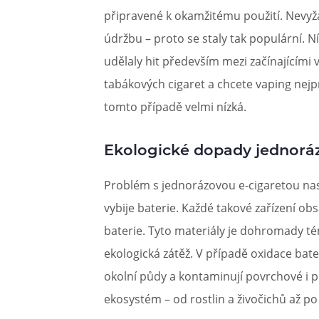
připravené k okamžitému použití. Nevyž
údržbu – proto se staly tak populární. 
udělaly hit především mezi začínajícími 
tabákových cigaret a chcete vaping nejpr
tomto případě velmi nízká.
Ekologické dopady jednoráz
Problém s jednorázovou e-cigaretou nast
vybije baterie. Každé takové zařízení ob
baterie. Tyto materiály je dohromady t
ekologická zátěž. V případě oxidace bate
okolní půdy a kontaminují povrchové i p
ekosystém – od rostlin a živočichů až p