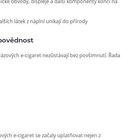
nické obvody, displeje a další komponenty končí na
lších látek z náplní unikají do přírody
povědnost
ázových e-cigaret nezůstávají bez povšimnutí. Řada
ých e-cigaret se začaly uplatňovat nejen z