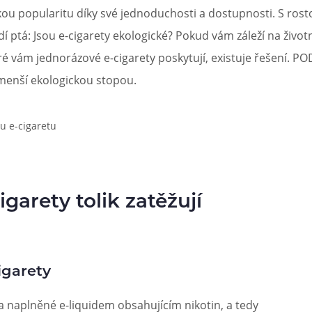
skou popularitu díky své jednoduchosti a dostupnosti. S ros
při nákupu vědět
dí ptá: Jsou e-cigarety ekologické? Pokud vám záleží na živo
m, podle čeho se rozhodnout
nější, než si myslíte
é vám jednorázové e-cigarety poskytují, existuje řešení. P
 menší ekologickou stopou.
garety tolik zatěžují
igarety
a naplněné e-liquidem obsahujícím nikotin, a tedy