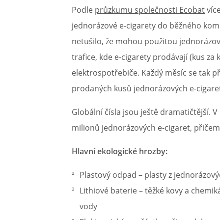
Podle
průzkumu společnosti Ecobat
více
jednorázové e-cigarety do běžného ko
netušilo, že mohou použitou jednorázovo
trafice, kde e-cigarety prodávají (kus z
elektrospotřebiče. Každý měsíc se tak př
prodaných kusů jednorázových e-cigare
Globální čísla jsou ještě dramatičtější
milionů jednorázových e-cigaret, přičem
Hlavní ekologické hrozby:
Plastový odpad – plasty z jednorázovýc
Lithiové baterie – těžké kovy a chemik
vody