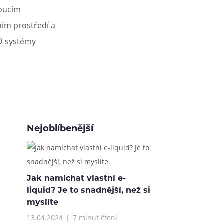
toucím
tním prostředí a
OD systémy
Nejoblíbenější
Jak namíchat vlastní e-
liquid? Je to snadnější, než si
myslíte
13.04.2024
7 minut čtení