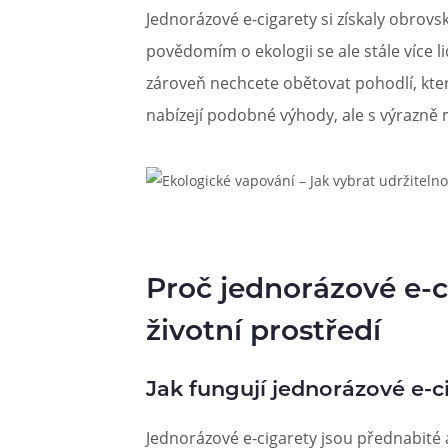
Jednorázové e-cigarety si získaly obrov
Článek:
Vybíráme e-liquid, aneb co potřebujete 
Článek:
povědomím o ekologii se ale stále více li
Vybíráte první e-cigaretu? Poradíme vá
Článek:
Jak namíchat vlastní e-liquid? Je to snad
zároveň nechcete obětovat pohodlí, kter
nabízejí podobné výhody, ale s výrazně
Proč jednorázové e-ci
životní prostředí
Jak fungují jednorázové e-c
Jednorázové e-cigarety jsou přednabité 