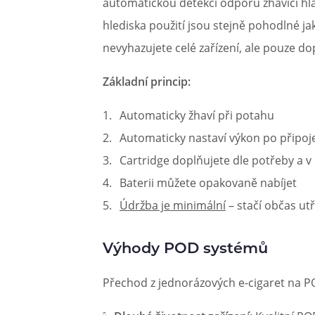
automatickou detekci odporu žhavící hlav
hlediska použití jsou stejně pohodlné jak
nevyhazujete celé zařízení, ale pouze dopl
Základní princip:
Automaticky žhaví při potahu
Automaticky nastaví výkon po připoje
Cartridge doplňujete dle potřeby a v
Baterii můžete opakovaně nabíjet
Údržba je minimální
– stačí občas utř
Výhody POD systémů
Přechod z jednorázových e-cigaret na P