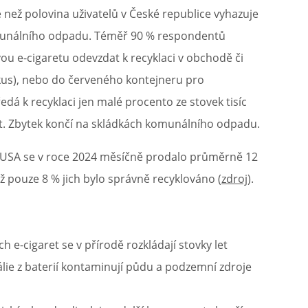
 než polovina uživatelů v České republice vyhazuje
munálního odpadu. Téměř 90 % respondentů
u e-cigaretu odevzdat k recyklaci v obchodě či
a kus), nebo do červeného kontejneru pro
edá k recyklaci jen malé procento ze stovek tisíc
t. Zbytek končí na skládkách komunálního odpadu.
. V USA se v roce 2024 měsíčně prodalo průměrně 12
ž pouze 8 % jich bylo správně recyklováno (
zdroj
).
h e-cigaret se v přírodě rozkládají stovky let
álie z baterií kontaminují půdu a podzemní zdroje