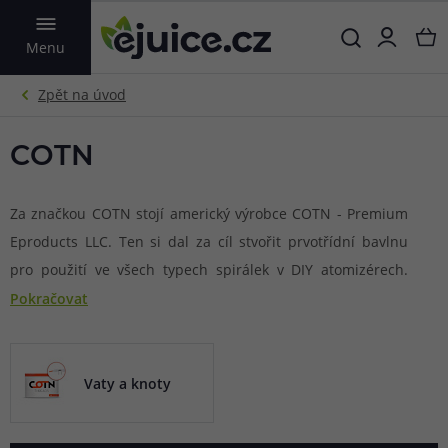
VYHLEDAT
Menu
COTN
Za značkou COTN stojí americký výrobce COTN - Premium
Eproducts LLC. Ten si dal za cíl stvořit prvotřídní bavlnu
pro použití ve všech typech spirálek v DIY atomizérech.
Produkty značky COTN vyniknou nejen naprostou čistotou
Pokračovat
a kvalitním zpracováním, ale také praktickými tkaničkovými
koncovkami pro co nejsnazší montáž do atomizéru.
Vaty a knoty