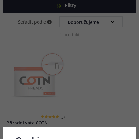
Filtry
Seřadit podle
1 produkt
(5)
Přírodní vata COTN
Threads - chytré proužky
(20ks)