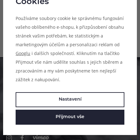
Cookies
Přírodní vata pro DIY atomizéry,
100% přírodní bavlna, tkaničková
Používáme soubory cookie ke správnému fungování
koncovka s průměrem cca 2,5 -
Není skladem online
3,0 mm, výborné absorpční
vašeho oblíbeného e-shopu, k přizpůsobení obsahu
Nedostupné na prodejnách
vlastnosti, země původu USA,
balení 20 proužků.
stránek vašim potřebám, ke statistickým a
169 Kč
marketingovým účelům a personalizaci reklam od
Googlu
i dalších společností. Kliknutím na tlačítko
Přijmout vše nám udělíte souhlas s jejich sběrem a
Pomůžeme vám s výběrem
zpracováním a my vám poskytneme ten nejlepší
zážitek z nakupování.
483 51 51 31
Po–Pá: 09:00–17:00
Nastavení
info@ejuice.cz
Přijmout vše
kdykoliv