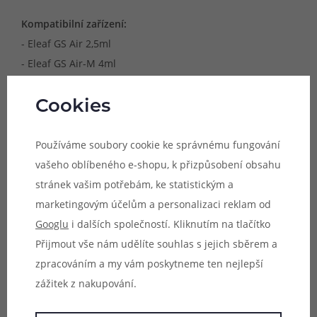
Kompatibilní zařízení:
- Eleaf GS Air 2,5ml
- Eleaf GS Air-M 4ml
- Eleaf GS-Tank 3,0ml
- Eleaf GS Air 2 (2ml)
Cookies
- Eleaf iStick Basic
- Eleaf iJust Start a Start Plus
Používáme soubory cookie ke správnému fungování
- Eleaf Mini iStick 2 Kit s GS Air 4
vašeho oblíbeného e-shopu, k přizpůsobení obsahu
- Eleaf GS Air 4
stránek vašim potřebám, ke statistickým a
- Eleaf iStick Trim Kit
marketingovým účelům a personalizaci reklam od
- Eleaf GSTurbo
Googlu
i dalších společností. Kliknutím na tlačítko
Přijmout vše nám udělíte souhlas s jejich sběrem a
zpracováním a my vám poskytneme ten nejlepší
zážitek z nakupování.
Vhodné pro:
- MTL vaping (klasické šlukování)