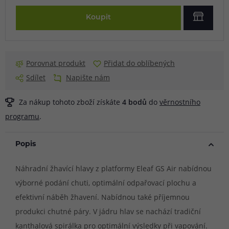
Koupit
Porovnat produkt
Přidat do oblíbených
Sdílet
Napište nám
Za nákup tohoto zboží získáte
4
bodů
do
věrnostního
programu
.
Popis
Náhradní žhavící hlavy z platformy Eleaf GS Air nabídnou
výborné podání chuti, optimální odpařovací plochu a
efektivní náběh žhavení. Nabídnou také příjemnou
produkci chutné páry. V jádru hlav se nachází tradiční
kanthalová spirálka pro optimální výsledky při vapování.