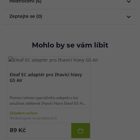
Hodnocení (6)
Zeptejte se (0)
Mohlo by se vám líbit
Eleaf EC adaptér pro žhavící hlavy
GS Air
Pomocí tohoto speciálního adaptéru lze
používat oblíbené žhavící hlavy Eleaf GS Air i
v modelech určených pro žhavící hlavy Eleaf
Skladem online
EC. Využijete ho tak nejen na přímé
Nedostupné na prodejnách
potahování, ale i klasické šlukování.
89 Kč