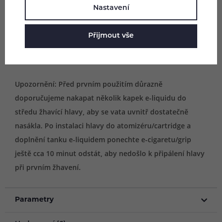
Nastavení
Obsah balení:
Přijmout vše
1x žhavící hlava Eleaf GS Air (dle výběru)
Upozornění: Před prvním použitím důrazně
doporučujeme nakapat několik kapek e-liquidu do
středu žhavící hlavy, aby se vata uvnitř dostatečně
nasákla. Po instalaci hlavy do atomizéru/cartridge a
doplnění tanku e-liquidem ponechte e-cigaretu/grip
ještě cca 10 minut odstát, aby nedošlo k připálení hlavy
při prvním žhavení.
Parametry