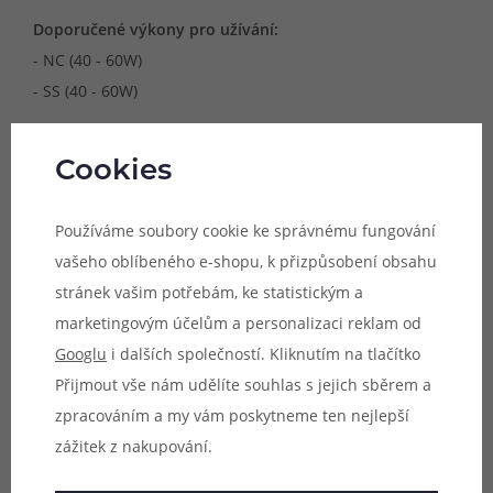
Doporučené výkony pro užívání:
- NC (40 - 60W)
- SS (40 - 60W)
Cookies
Kompatibilní zařízení:
- Eleaf LYCHE
Používáme soubory cookie ke správnému fungování
vašeho oblíbeného e-shopu, k přizpůsobení obsahu
stránek vašim potřebám, ke statistickým a
Vhodné pro:
marketingovým účelům a personalizaci reklam od
- DL vaping
Googlu
i dalších společností. Kliknutím na tlačítko
Přijmout vše nám udělíte souhlas s jejich sběrem a
zpracováním a my vám poskytneme ten nejlepší
Obsah balení:
zážitek z nakupování.
1x žhavící hlava Eleaf LYCHE (dle výběru)