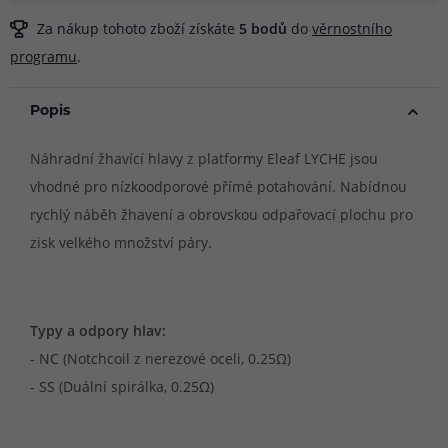
Za nákup tohoto zboží získáte
5
bodů
do
věrnostního
programu
.
Popis
Náhradní žhavící hlavy z platformy Eleaf LYCHE jsou
vhodné pro nízkoodporové přímé potahování. Nabídnou
rychlý náběh žhavení a obrovskou odpařovací plochu pro
zisk velkého množství páry.
Typy a odpory hlav:
- NC (Notchcoil z nerezové oceli, 0.25Ω)
- SS (Duální spirálka, 0.25Ω)