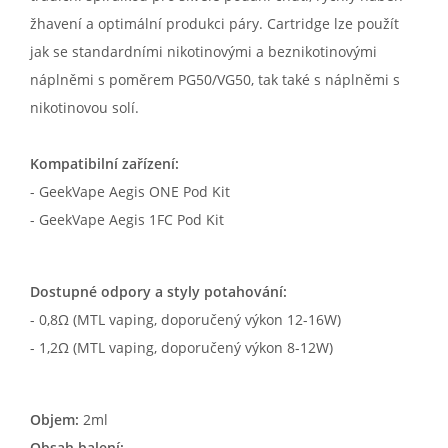
žhavení a optimální produkci páry. Cartridge lze použít
jak se standardními nikotinovými a beznikotinovými
náplněmi s poměrem PG50/VG50, tak také s náplněmi s
nikotinovou solí.
Kompatibilní zařízení:
- GeekVape Aegis ONE Pod Kit
- GeekVape Aegis 1FC Pod Kit
Dostupné odpory a styly potahování:
- 0,8Ω (MTL vaping, doporučený výkon 12-16W)
- 1,2Ω (MTL vaping, doporučený výkon 8-12W)
Objem:
2ml
Obsah balení: