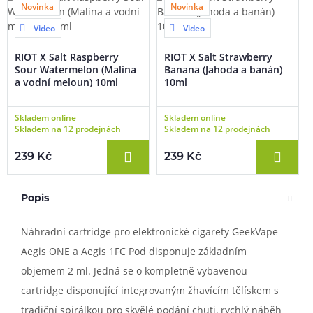
Novinka
Novinka
Video
Video
RIOT X Salt Raspberry
RIOT X Salt Strawberry
Sour Watermelon (Malina
Banana (Jahoda a banán)
a vodní meloun) 10ml
10ml
Skladem online
Skladem online
Skladem na 12 prodejnách
Skladem na 12 prodejnách
239 Kč
239 Kč
Popis
Náhradní cartridge pro elektronické cigarety GeekVape
Aegis ONE a Aegis 1FC Pod disponuje základním
objemem 2 ml. Jedná se o kompletně vybavenou
cartridge disponující integrovaným žhavícím tělískem s
tradiční spirálkou pro skvělé podání chuti, rychlý náběh