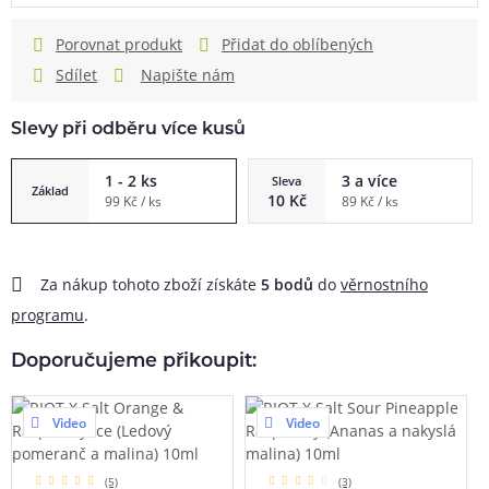
Porovnat produkt
Přidat do oblíbených
Sdílet
Napište nám
Slevy při odběru více kusů
1 - 2 ks
3 a více
Sleva
Základ
10 Kč
99 Kč / ks
89 Kč / ks
Za nákup tohoto zboží získáte
5
bodů
do
věrnostního
programu
.
Doporučujeme přikoupit:
Video
Video
(5)
(3)