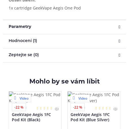
1x cartridge GeekVape Aegis One Pod
Parametry
Hodnocení (1)
Zeptejte se (0)
Mohlo by se vám líbit
Video
Video
-22 %
-22 %
5 barev
5 barev
(1)
(1)
GeekVape Aegis 1FC
GeekVape Aegis 1FC
Pod Kit (Black)
Pod Kit (Blue Silver)