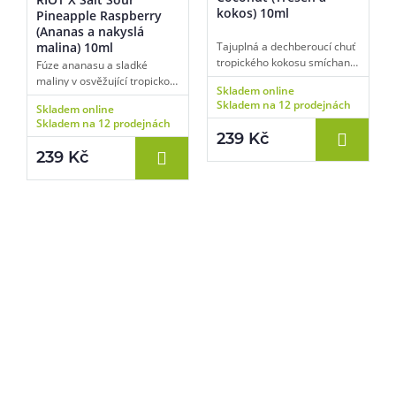
kokos) 10ml
Pineapple Raspberry
(Ananas a nakyslá
malina) 10ml
Tajuplná a dechberoucí chuť
tropického kokosu smíchaná
Fúze ananasu a sladké
s dokonale šťavnatou třešní.
maliny v osvěžující tropickou
Skladem online
Tohle unikátní chuťové
směs.
Skladem na 12 prodejnách
Skladem online
kombo vás doslova uchvátí
Skladem na 12 prodejnách
už při prvním potahu, kdy
239 Kč
zažijete záplavu všemožných
239 Kč
ovocných tónů, jež se
doslova rozplynou na jazyku.
Pomůžeme vám s výběrem
483 51 51 31
Po–Pá: 09:00–17:00
info@ejuice.cz
kdykoliv