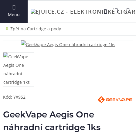
VYHLEDAT
Menu
Kód: YX952
GeekVape Aegis One
náhradní cartridge 1ks