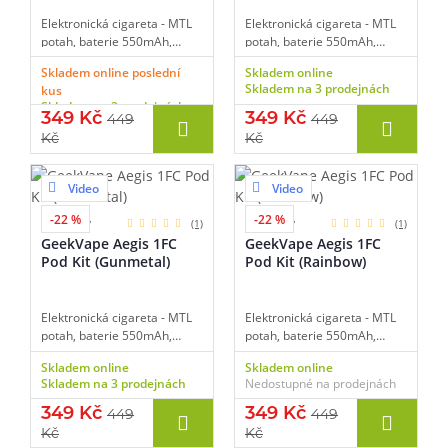
Elektronická cigareta - MTL
Elektronická cigareta - MTL
potah, baterie 550mAh,
potah, baterie 550mAh,
objem 2ml, automatické a
objem 2ml, automatické a
Skladem online poslední
Skladem online
manuální spínání,
manuální spínání,
Skladem na 3 prodejnách
kus
automatický výkon, dobíjení
automatický výkon, dobíjení
Skladem na 3 prodejnách
USB-C, funkce
USB-C, funkce
349 Kč
349 Kč
449
449
rychlonabíjení, vrchní plnění,
rychlonabíjení, vrchní plnění,
Kč
Kč
tři režimy výstupu.
tři režimy výstupu.
Video
Video
-22 %
-22 %
5 barev
5 barev
(1)
(1)
GeekVape Aegis 1FC
GeekVape Aegis 1FC
Pod Kit (Gunmetal)
Pod Kit (Rainbow)
Elektronická cigareta - MTL
Elektronická cigareta - MTL
potah, baterie 550mAh,
potah, baterie 550mAh,
objem 2ml, automatické a
objem 2ml, automatické a
Skladem online
Skladem online
manuální spínání,
manuální spínání,
Skladem na 3 prodejnách
Nedostupné na prodejnách
automatický výkon, dobíjení
automatický výkon, dobíjení
USB-C, funkce
USB-C, funkce
349 Kč
349 Kč
449
449
rychlonabíjení, vrchní plnění,
rychlonabíjení, vrchní plnění,
Kč
Kč
tři režimy výstupu.
tři režimy výstupu.