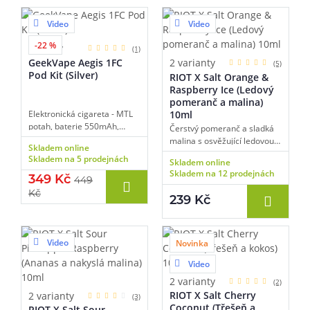
Video
Video
-22 %
5 barev
(1)
GeekVape Aegis 1FC
2 varianty
(5)
Pod Kit (Silver)
RIOT X Salt Orange &
Raspberry Ice (Ledový
pomeranč a malina)
Elektronická cigareta - MTL
10ml
potah, baterie 550mAh,
Čerstvý pomeranč a sladká
objem 2ml, automatické a
malina s osvěžující ledovou
Skladem online
manuální spínání,
tečkou.
Skladem na 5 prodejnách
Skladem online
automatický výkon, dobíjení
Skladem na 12 prodejnách
USB-C, funkce
349 Kč
449
rychlonabíjení, vrchní plnění,
Kč
239 Kč
tři režimy výstupu.
Video
Novinka
Video
2 varianty
(2)
RIOT X Salt Cherry
2 varianty
(3)
Coconut (Třešeň a
RIOT X Salt Sour