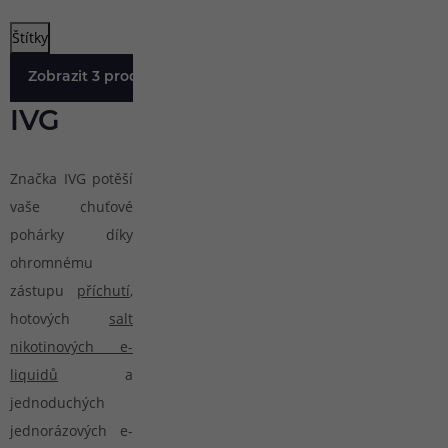
Štítky
Zobrazit 3 produkty
IVG
Značka IVG potěší
vaše chuťové
pohárky díky
ohromnému
zástupu
příchutí
,
hotových
salt
nikotinových e-
liquidů
a
jednoduchých
jednorázových e-