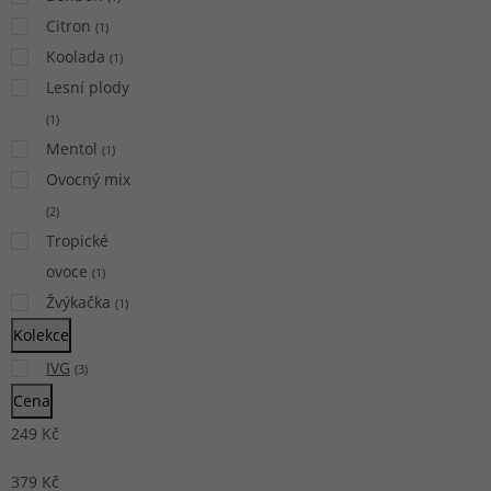
Citron
(
1
)
Koolada
(
1
)
Lesní plody
(
1
)
Mentol
(
1
)
Ovocný mix
(
2
)
Tropické
ovoce
(
1
)
Žvýkačka
(
1
)
Kolekce
IVG
(
3
)
Cena
249
Kč
379
Kč