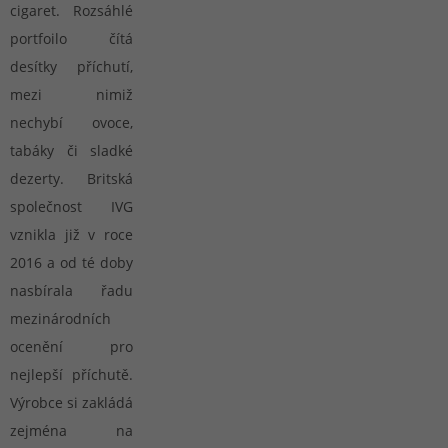
cigaret. Rozsáhlé
portfoilo čítá
desítky příchutí,
mezi nimiž
nechybí ovoce,
tabáky či sladké
dezerty. Britská
společnost IVG
vznikla již v roce
2016 a od té doby
nasbírala řadu
mezinárodních
ocenění pro
nejlepší příchutě.
Výrobce si zakládá
zejména na