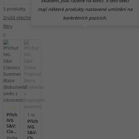
skladem, jsou řazené na konci. V této sekci
3 produkty
mají některé produkty nastavené umístění na
Zrušit všechny
konkrétních pozicích.
filtry
1 varianta
(1)
Příchuť
1 varianta
IVG
Příchuť
S&V:
IVG
Classics
S&V:
Summer
Vynikající
Chew