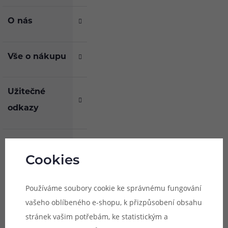
zkrátka
potom
potom
neodoláte.
zalitá
podtrhuje
vrstvou
O nás
osvěžující
osvěžující
citron,
coolady
jež
pro
nejvíce
zvýraznění
Vše o nákupu
ucítíte
celkové
při
chuti.
výdechu.
Příchuť
Užitečné
je
naprosto
odkazy
ideální
volbou
pro
příznivce
Zasílat novinky a
výraznějších
ovocných
Cookies
slevy na e-mail
směsí.
Používáme soubory cookie ke správnému fungování
Odeslat
vašeho oblíbeného e-shopu, k přizpůsobení obsahu
stránek vašim potřebám, ke statistickým a