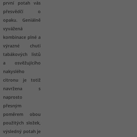
první potah vás
přesvědčí o
opaku. Geniálně
vyvážená
kombinace plné a
výrazné chuti
tabákových listů
a osvěžujícího
nakyslého
citronu je totiž
navržena s
naprosto
přesným
poměrem obou
použitých složek,
výsledný potah je