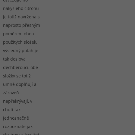
nakyslého citronu
je totiž navržena s
naprosto přesným
poměrem obou
použitých složek,
výsledný potah je
tak doslova
dechberoucí, obě
složky se totiž
umně doplňují a
zároveň
nepřekrývají, v
chuti tak
jednoznačně
rozpoznáte jak
chutnou a kvalitní