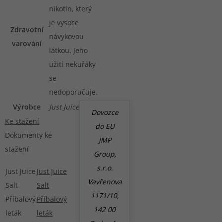
nikotin, který
je vysoce
Zdravotní
návykovou
varování
látkou. Jeho
užití nekuřáky
se
nedoporučuje.
Výrobce
Just Juice
Dovozce
Ke stažení
do EU
Dokumenty ke
JMP
stažení
Group,
s.r.o.
Just Juice
Just Juice
Vavřenova
Salt
Salt
1171/10,
Příbalový
Příbalový
142 00
leták
leták