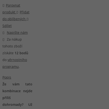
Porovnat
produkt
Přidat
do oblíbených
Sdílet
Napište nám
Za nákup
tohoto zboží
získáte
12
bodů
do
věrnostního
programu
.
Popis
Že vám tato
kombinace nejde
příliš
dohromady? Už