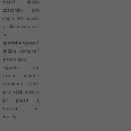
menší objem
zásobníku pro
náplň. Při použití
s nikotinovou solí
se
spotřeba výrazně
sníží
a kompaktní
elektronická
cigareta tak
rázem nabídne
obdobnou výdrž
jako větší modely
při použití s
běžnými e-
liquidy.