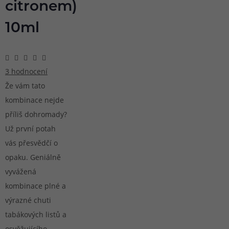
citronem)
10ml
3 hodnocení
Že vám tato
kombinace nejde
příliš dohromady?
Už první potah
vás přesvědčí o
opaku. Geniálně
vyvážená
kombinace plné a
výrazné chuti
tabákových listů a
osvěžujícího