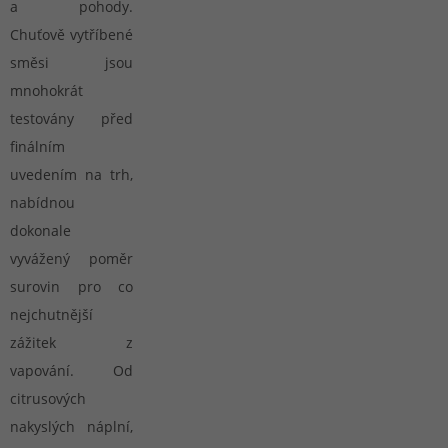
a pohody.
Chuťově vytříbené
směsi jsou
mnohokrát
testovány před
finálním
uvedením na trh,
nabídnou
dokonale
vyvážený poměr
surovin pro co
nejchutnější
zážitek z
vapování. Od
citrusových
nakyslých náplní,