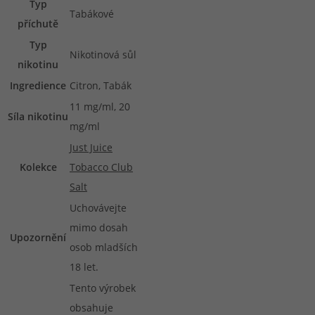
Typ
Tabákové
příchutě
Typ
Nikotinová sůl
nikotinu
Ingredience
Citron, Tabák
11 mg/ml, 20
Síla nikotinu
mg/ml
Just Juice
Kolekce
Tobacco Club
Salt
Uchovávejte
mimo dosah
Upozornění
osob mladších
18 let.
Tento výrobek
obsahuje