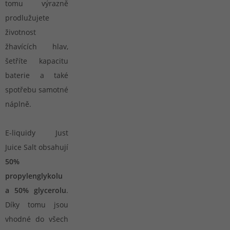
tomu výrazně
prodlužujete
životnost
žhavících hlav,
šetříte kapacitu
baterie a také
spotřebu samotné
náplně.
E-liquidy Just
Juice Salt obsahují
50%
propylenglykolu
a 50% glycerolu
.
Díky tomu jsou
vhodné do všech