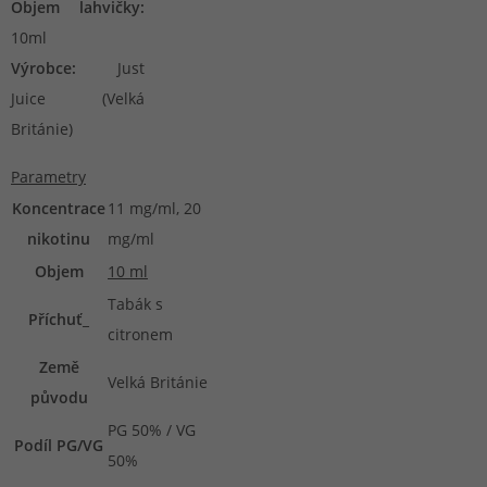
Objem lahvičky:
10ml
Výrobce:
Just
Juice (Velká
Británie)
Parametry
Koncentrace
11 mg/ml, 20
nikotinu
mg/ml
Objem
10 ml
Tabák s
Příchuť_
citronem
Země
Velká Británie
původu
PG 50% / VG
Podíl PG/VG
50%