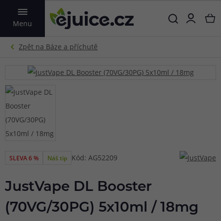
VYHLEDAT
Menu
Kód: AG52209
SLEVA 6 %
Náš tip
JustVape DL Booster
(70VG/30PG) 5x10ml / 18mg