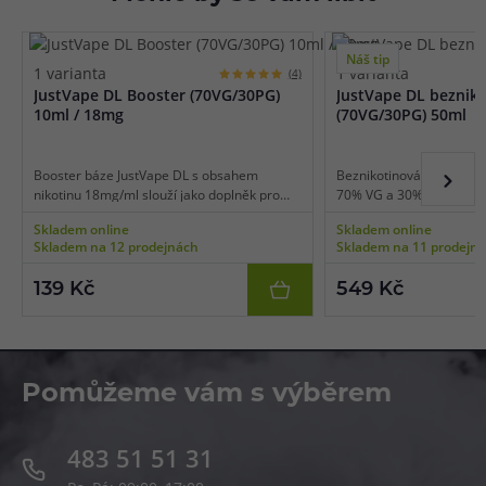
Náš tip
1 varianta
1 varianta
(4)
JustVape DL Booster (70VG/30PG)
JustVape DL beznik
10ml / 18mg
(70VG/30PG) 50ml
Booster báze JustVape DL s obsahem
Beznikotinová báze Just
nikotinu 18mg/ml slouží jako doplněk pro
70% VG a 30% PG, díky t
beznikotinové báze k namíchání přesné
výkonné e-cigarety použ
Skladem online
Skladem online
požadované koncentrace. Poměr látek PG /
potah do plic (DL vaping)
Skladem na 12 prodejnách
Skladem na 11 prodejn
VG je 30% / 70%, díky tomu je vhodná pro
libovolnou příchutí a nik
výkonné elektronické cigarety používané
či salt boostery.
139 Kč
549 Kč
pro přímý potah do plic (DL).
Pomůžeme vám s výběrem
483 51 51 31