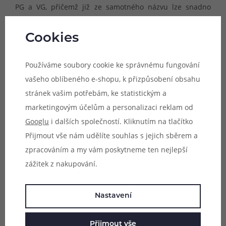
PG a VG, přičemž již ze samotného názvu lze snadno
odvodit způsob použití - MTL (mouth to lung) pro klasické
kouření, DL (direct lung) pro přímý potah a CCH (cloud-
Cookies
chasing) pro extrémní tvorbu páry.
Používáme soubory cookie ke správnému fungování
vašeho oblíbeného e-shopu, k přizpůsobení obsahu
stránek vašim potřebám, ke statistickým a
marketingovým účelům a personalizaci reklam od
Googlu
i dalších společností. Kliknutím na tlačítko
Přijmout vše nám udělíte souhlas s jejich sběrem a
zpracováním a my vám poskytneme ten nejlepší
zážitek z nakupování.
Tuto booster bázi můžete snadno smíchat s
beznikotinovou bází JustVape a vytvořit tak náplň s vlastní
Nastavení
požadovanou koncentrací nikotinu. Lze ji ale také
používat samostatně jako 18mg bázi pro silné
Přijmout vše