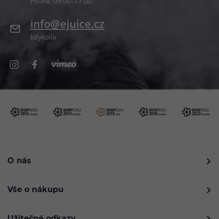
Po–Pá: 09:00–17:00
info@ejuice.cz
kdykoliv
O nás
Vše o nákupu