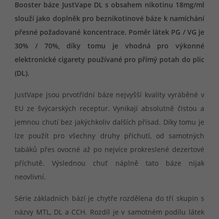
Booster báze JustVape DL s obsahem nikotinu 18mg/ml
slouží jako doplněk pro beznikotinové báze k namíchání
přesné požadované koncentrace. Poměr látek PG / VG je
30% / 70%, díky tomu je vhodná pro výkonné
elektronické cigarety používané pro přímý potah do plic
(DL).
JustVape jsou prvotřídní báze nejvyšší kvality vyráběné v
EU ze švýcarských receptur. Vynikají absolutně čistou a
jemnou chutí bez jakýchkoliv dalších přísad. Díky tomu je
lze použít pro všechny druhy příchutí, od samotných
tabáků přes ovocné až po nejvíce prokreslené dezertové
příchutě. Výslednou chuť náplně tato báze nijak
neovlivní.
Série základních bází je chytře rozdělena do tří skupin s
názvy MTL, DL a CCH. Rozdíl je v samotném podílu látek