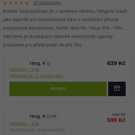
37 hodnocení
Booster báze JustVape DL s obsahem nikotinu 18mg/ml slouží
jako doplněk pro beznikotinové báze k namíchání přesné
požadované koncentrace. Poměr látek PG / VG je 30% / 70%,
díky tomu je vhodná pro výkonné elektronické cigarety
používané pro přímý potah do plic (DL).
18mg, R
639 Kč
Skladem > 5 ks
Skladem na 12 prodejnách
Koupit
639 Kč
18mg, R
-6%
599 Kč
Skladem > 5 ks
Nedostupné na prodejnách