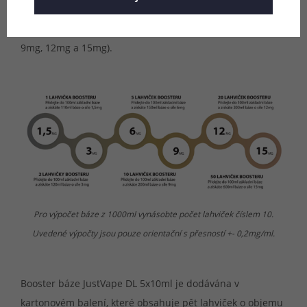
kuřáky. Booster báze jsou důmyslně navržené pro
nejsnazší způsob míchání v násobcích čísla 3 (3mg, 6mg,
9mg, 12mg a 15mg).
Pro výpočet báze z 1000ml vynásobte počet lahviček číslem 10.
Uvedené výpočty jsou pouze orientační s přesností +- 0,2mg/ml.
Booster báze JustVape DL 5x10ml je dodávána v
kartonovém balení, které obsahuje pět lahviček o objemu