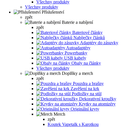
Všechny produkty
Všechny produkty
Příslušenství
zpět
Baterie a nabíjení
zpět
Bateriové články
Nabíječky článků
Adaptéry do zásuvky
Autoadaptéry
Powerbanky
USB kabely
Obaly na články
Všechny produkty
Doplňky a merch
zpět
Pouzdra a brašny
Zavěšení na krk
Podložky na stůl
Dekorativní kroužky
Krytky na atomizéry
Originální kryty
Merch
zpět
Koutek Vapetalk s Karotkou