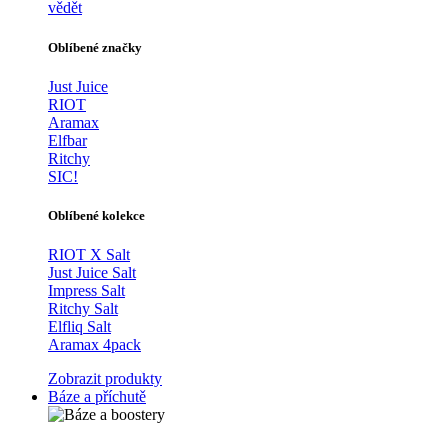
vědět
Oblíbené značky
Just Juice
RIOT
Aramax
Elfbar
Ritchy
SIC!
Oblíbené kolekce
RIOT X Salt
Just Juice Salt
Impress Salt
Ritchy Salt
Elfliq Salt
Aramax 4pack
Zobrazit produkty
Báze a příchutě