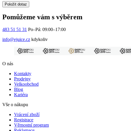
Položit dotaz
Pomůžeme vám s výběrem
483 51 51 31
Po–Pá: 09:00–17:00
info@ejuice.cz
kdykoliv
O nás
Kontakty
Prodejny
Velkoobchod
Blog
Kariéra
Vše o nákupu
Vrácení zboží
Registrace
Věrnostní program
Reklamace