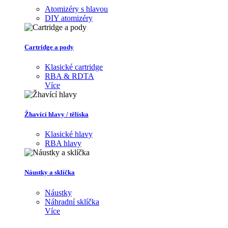
Atomizéry s hlavou
DIY atomizéry
Cartridge a pody
Klasické cartridge
RBA & RDTA
Více
Žhavící hlavy / tělíska
Klasické hlavy
RBA hlavy
Náustky a sklíčka
Náustky
Náhradní sklíčka
Více