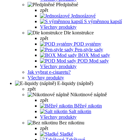
Předplněné
zpět
Jednorázové
S výměnnou kapslí
Všechny produkty
Dle konstrukce
zpět
POD systémy
Pen-style sady
BOX Mod sady
POD Mod sady
Všechny produkty
Jak vybrat e-cigaretu?
Všechny produkty
E-liquidy (náplně)
zpět
Nikotinové náplně
zpět
Běžný nikotin
Salt nikotin
Všechny produkty
Bez nikotinu
zpět
Sladké
Tabákové