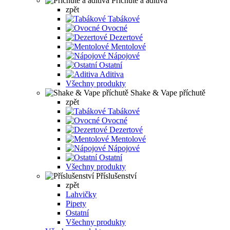
Příchutě a aditiva
zpět
Tabákové
Ovocné
Dezertové
Mentolové
Nápojové
Ostatní
Aditiva
Všechny produkty
Shake & Vape příchutě
zpět
Tabákové
Ovocné
Dezertové
Mentolové
Nápojové
Ostatní
Všechny produkty
Příslušenství
zpět
Lahvičky
Pipety
Ostatní
Všechny produkty