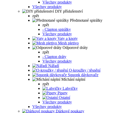
Všechny produkty
Všechny produkty
DIY příslušenství
zpět
Předmotané spirálky
zpět
- Clapton spirálky
Všechny produkty
Vaty a knoty
Mesh pletivo
Odporové dráty
zpět
- Clapton dráty
Všechny produkty
Nářadí
O-kroužky / těsnění
Squonk dávkovače
Míchání náplní
zpět
Lahvičky
Pipety
Ostatní
Všechny produkty
Všechny produkty
Dárkové poukazy