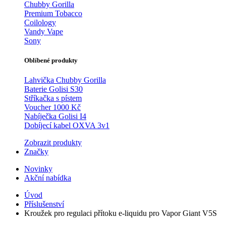
Chubby Gorilla
Premium Tobacco
Coilology
Vandy Vape
Sony
Oblíbené produkty
Lahvička Chubby Gorilla
Baterie Golisi S30
Stříkačka s pístem
Voucher 1000 Kč
Nabíječka Golisi I4
Dobíjecí kabel OXVA 3v1
Zobrazit produkty
Značky
Novinky
Akční nabídka
Úvod
Příslušenství
Kroužek pro regulaci přítoku e-liquidu pro Vapor Giant V5S