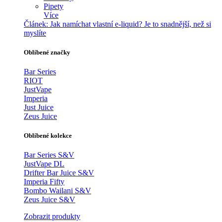
Pipety
Více
Článek:
Jak namíchat vlastní e-liquid? Je to snadnější, než si
myslíte
Oblíbené značky
Bar Series
RIOT
JustVape
Imperia
Just Juice
Zeus Juice
Oblíbené kolekce
Bar Series S&V
JustVape DL
Drifter Bar Juice S&V
Imperia Fifty
Bombo Wailani S&V
Zeus Juice S&V
Zobrazit produkty