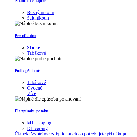
Nikotinové náplně
Běžný nikotin
Salt nikotin
Bez nikotinu
Sladké
Tabákové
Podle příchutě
Tabákové
Ovocné
Více
Dle způsobu potahu
MTL vaping
DL vaping
Článek:
Vybíráme e-liquid, aneb co potřebujete při nákupu