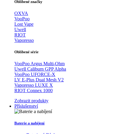
Oblíbené značky
OXVA
VooPoo
Lost Vape
Uwell
RIOT
Vaporesso
Oblíbené série
VooPoo Argus Multi-Ohm
Uwell Caliburn GPP Alpha
VooPoo UFORCE-X
LV E-Plus Dual Mesh V2
Vaporesso LUXE X
RIOT Connex 1000
Zobrazit produkty
Příslušenství
Baterie a nabíjení