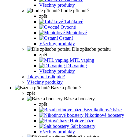
Všechny produkty
Podle příchutě
zpět
Tabákové
Ovocné
Mentolové
Ostatní
Všechny produkty
Dle způsobu potahu
zpět
MTL vaping
DL vaping
Všechny produkty
Jak vybrat e-liquid?
Všechny produkty
Báze a příchutě
zpět
Báze a boostery
zpět
Beznikotinové báze
Nikotinové boostery
Hotové báze
Salt boostery
Všechny produkty