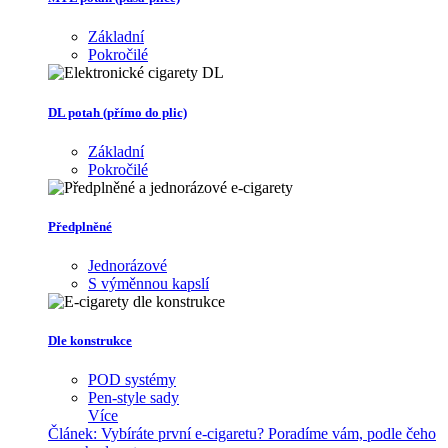
Základní
Pokročilé
DL potah (přímo do plic)
Základní
Pokročilé
Předplněné
Jednorázové
S výměnnou kapslí
Dle konstrukce
POD systémy
Pen-style sady
Více
Článek:
Vybíráte první e-cigaretu? Poradíme vám, podle čeho