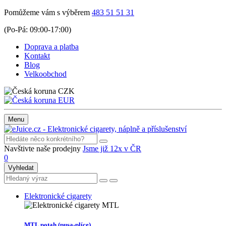
Pomůžeme vám s výběrem
483 51 51 31
(Po-Pá: 09:00-17:00)
Doprava a platba
Kontakt
Blog
Velkoobchod
CZK
EUR
Menu
Navštivte naše prodejny
Jsme již 12x v ČR
0
Vyhledat
Elektronické cigarety
MTL potah (pusa-plíce)