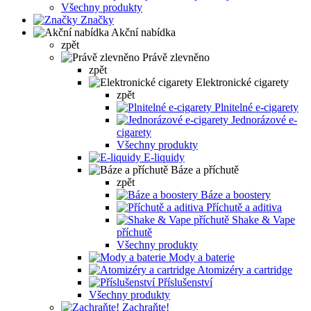
Všechny produkty
Značky
Akční nabídka
zpět
Právě zlevněno
zpět
Elektronické cigarety
zpět
Plnitelné e-cigarety
Jednorázové e-
cigarety
Všechny produkty
E-liquidy
Báze a příchutě
zpět
Báze a boostery
Příchutě a aditiva
Shake & Vape
příchutě
Všechny produkty
Mody a baterie
Atomizéry a cartridge
Příslušenství
Všechny produkty
Zachraňte!