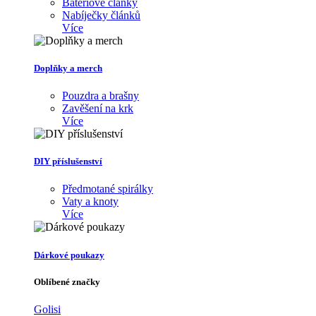
Bateriové články
Nabíječky článků
Více
Doplňky a merch
Pouzdra a brašny
Zavěšení na krk
Více
DIY příslušenství
Předmotané spirálky
Vaty a knoty
Více
Dárkové poukazy
Oblíbené značky
Golisi