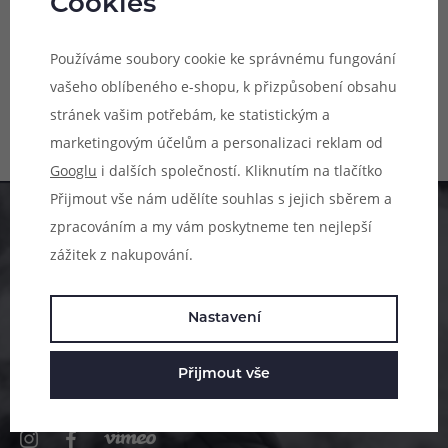
Cookies
Hodnocení (0)
Používáme soubory cookie ke správnému fungování
vašeho oblíbeného e-shopu, k přizpůsobení obsahu
Zeptejte se (0)
stránek vašim potřebám, ke statistickým a
marketingovým účelům a personalizaci reklam od
Googlu
i dalších společností. Kliknutím na tlačítko
Přijmout vše nám udělíte souhlas s jejich sběrem a
Pomůžeme vám s výběrem
zpracováním a my vám poskytneme ten nejlepší
zážitek z nakupování.
483 51 51 31
Po–Pá: 09:00–17:00
Nastavení
info@ejuice.cz
Přijmout vše
kdykoliv