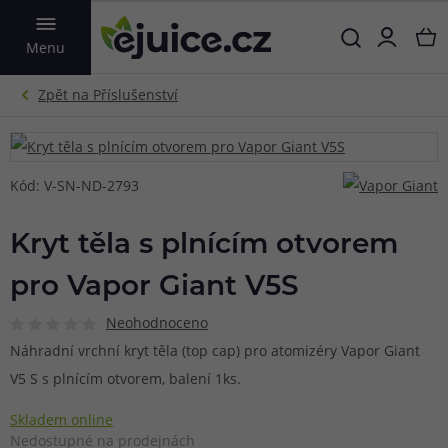
VYHLEDAT
Menu
Kód: V-SN-ND-2793
Kryt těla s plnícím otvorem
pro Vapor Giant V5S
Neohodnoceno
Náhradní vrchní kryt těla (top cap) pro atomizéry Vapor Giant
V5 S s plnícím otvorem, balení 1ks.
Skladem online
Nedostupné na prodejnách