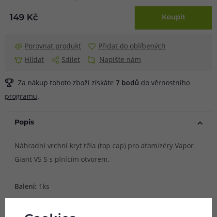
149 Kč
Koupit
Porovnat produkt
Přidat do oblíbených
Hlídat
Sdílet
Napište nám
Za nákup tohoto zboží získáte
7
bodů
do
věrnostního
programu
.
Popis
Náhradní vrchní kryt těla (top cap) pro atomizéry Vapor
Giant V5 S s plnícím otvorem.
Balení:
1ks
Parametry