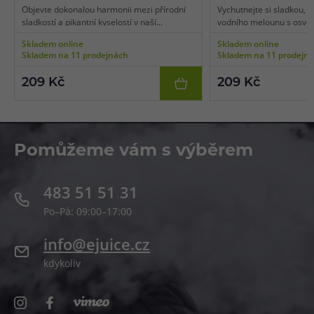
Objevte dokonalou harmonii mezi přírodní
Vychutnejte si sladkou, 
sladkostí a pikantní kyselostí v naší
vodního melounu s osvě
jedinečné chuti hroznového vína a kiwi.
nádechem.
Skladem online
Skladem online
Skladem na 11 prodejnách
Skladem na 11 prodejn
209 Kč
209 Kč
Pomůžeme vám s výběrem
483 51 51 31
Po–Pá: 09:00–17:00
info@ejuice.cz
kdykoliv