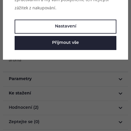
se
spotřeba výrazně sníží
a kompaktní elektronická
zážitek z nakupování.
cigareta tak rázem nabídne obdobnou výdrž jako větší
modely při použití s běžnými e-liquidy.
Nastavení
Objem lahvičky:
10ml
Přijmout vše
Složení:
propylenglykol, rostlinný glycerol, nikotinová sůl,
aroma
Parametry
Ke stažení
Hodnocení (2)
Zeptejte se (0)