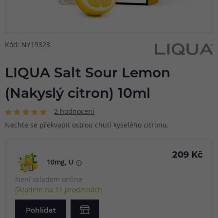
Kód: NY19323
LIQUA Salt Sour Lemon
(Nakyslý citron) 10ml
2 hodnocení
Nechte se překvapit ostrou chutí kyselého citronu.
209 Kč
10mg, U
Není skladem online
Skladem na 11 prodejnách
Pohlídat