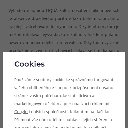
Výhodou e-liquidů LIQUA Salt s obsahem nikotinové soli
je absence dráždivého pocitu v krku během vapování a
rychlejší vstřebávání do organismu. Díky těmto prvkům je
možné inhalovat vyšší dávku nikotinu v každém potahu,
ovšem v mnohem delších intervalech. Díky tomu výrazně
prodlužujete životnost žhavících hlav, šetříte kapacitu
baterie a také spotřebu samotné náplně.
Cookies
E-liquidy LIQUA Salt obsahují
50% propylenglykolu a 50%
Používáme soubory cookie ke správnému fungování
glycerolu
. Díky tomu jsou vhodné do všech typů MTL
vašeho oblíbeného e-shopu, k přizpůsobení obsahu
elektronických cigaret a produkují dostatečné množství
stránek vašim potřebám, ke statistickým a
páry. Nikotinová sůl je rovněž ideální pro populární POD
marketingovým účelům a personalizaci reklam od
systémy e-cigaret, které jsou sice kompaktní, ale nabízí
Googlu
i dalších společností. Kliknutím na tlačítko
pouze omezené možnosti kapacity baterie nebo menší
Přijmout vše nám udělíte souhlas s jejich sběrem a
objem zásobníku pro náplň. Při použití s nikotinovou solí
zpracováním a my vám poskytneme ten nejlepší