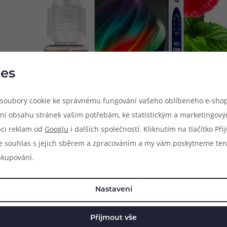
es
soubory cookie ke správnému fungování vašeho oblíbeného e-shop
ní obsahu stránek vašim potřebám, ke statistickým a marketingov
aci reklam od
Googlu
i dalších společností. Kliknutím na tlačítko Př
e souhlas s jejich sběrem a zpracováním a my vám poskytneme ten
akupování.
a vás čeká nepřeberné množství různých druhů náplní. Na své si p
Nastavení
 neustále inovuje a rozšiřuje, aby dokázalo nabídnout uživatelům 
Přijmout vše
klasickým volným nikotinem a v beznikotinové variantě. E-liquidy 