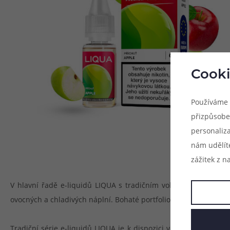
Cooki
Používáme 
přizpůsobe
personaliz
nám udělít
zážitek z n
V hlavní řadě e-liquidů LIQUA s tradičním volným nikotinem n
ovocných a chladivých náplní. Bohaté portfolio výrobce se navíc
Tradiční série e-liquidů LIQUA je k dispozici ve variantách s 