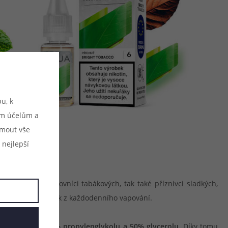
u, k
ým účelům a
ijmout vše
 nejlepší
řijdou jak milovníci tabákových, tak také příznivci sladkých,
ten nejlepší požitek z každodenního vapování.
LIQUA obsahují
50% propylenglykolu a 50% glycerolu
. Díky tomu