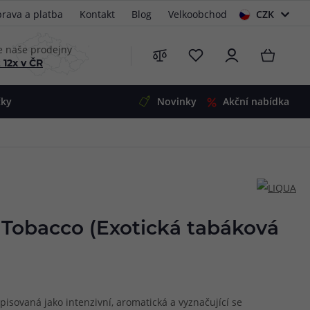
rava a platba
Kontakt
Blog
Velkoobchod
CZK
EUR
e naše prodejny
 12x v ČR
čky
Novinky
Akční nabídka
e
i-Ohm
illa
 Alpha
4
G5
 S&V
 Tobacco (Exotická tabáková
 V2
00 Pro
Mini
S&V
220
 3v1
45
pisovaná jako intenzivní, aromatická a vyznačující se
Zobrazit produkty
Zobrazit produkty
Zobrazit produkty
Zobrazit produkty
Zobrazit produkty
Zobrazit produkty