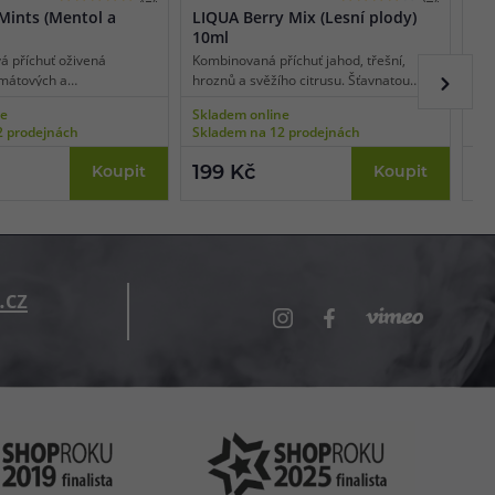
Mints (Mentol a
LIQUA Berry Mix (Lesní plody)
LI
10ml
á příchuť oživená
Kombinovaná příchuť jahod, třešní,
Vyz
mátových a
hroznů a svěžího citrusu. Šťavnatou
men
lístků.
sladkost čerstvých jahod a třešní
vaš
ne
Skladem online
Skl
doplňuje výrazná a lehce nakyslá chuť
poh
2 prodejnách
Skladem na 12 prodejnách
Skl
citrusů, zatímco hrozny dodávají
hor
jedinečnou a jemnou sladkost, která
pot
199 Kč
19
Koupit
Koupit
dotváří chuťový profil.
hla
men
.cz