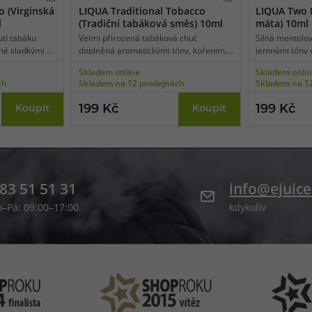
 (Virginská
LIQUA Traditional Tobacco
LIQUA Two 
l
(Tradiční tabáková směs) 10ml
máta) 10ml
utí tabáku
Velmi přirozená tabáková chuť
Silná mentolov
ně sladkými a
doplněná aromatickými tóny, kořením,
jemnými tóny 
osti a
sušeným ovocem, bylinkami a
peprmintových 
Skladem online
Skladem onli
 Tobacco
čerstvými dřevitými akcenty. Pečlivě
ch
Skladem na 12 prodejnách
Skladem na 1
ť pravého
vyrobený Liqua Traditional Tobacco
nabízí bohatou a harmonickou chuť,
199 Kč
199 Kč
Koupit
Koupit
která Vás bude uspokojovat po celý den.
83 51 51 31
info@ejuice
o–Pá: 09:00–17:00
kdykoliv