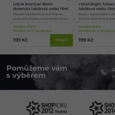
LIQUA American Blend
LIQUA Bright Tobacco
(Americká tabáková směs) 10ml
tabáková směs) 10m
Klasická kombinace jemné Virginie,
Jedna z nejznámějších ch
praženého Burley a kořeněného Orient
Virginia následovaná jem
Tobacco, obohacená nádechem medu a
kořeněnými tóny, bez trpk
Skladem online
Skladem online
dřevitými tóny, dodává přichuti Liqua
podráždění. Liqua Bright
Skladem na 12 prodejnách
Skladem na 12 prodejná
American Blend jedinečný charakter.
představuje nejlepší chu
tabáku Virginia.
199 Kč
199 Kč
Koupit
Pomůžeme vám
4
s výběrem
P