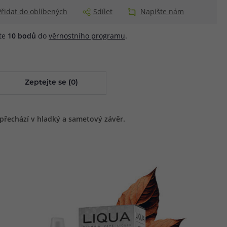
Přidat do oblíbených
Sdílet
Napište nám
áte
10
bodů
do
věrnostního programu
.
Zeptejte se (0)
 přechází v hladký a sametový závěr.