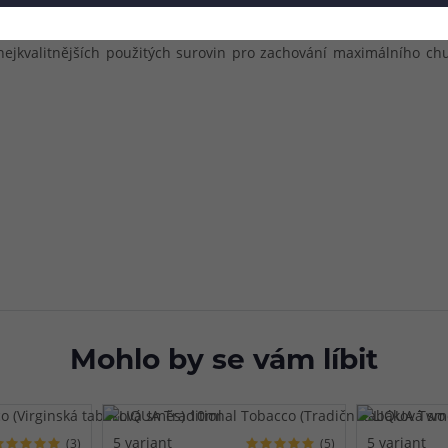
kují dostatečné množství páry. Všechny náplně v sérii prochází
nejkvalitnějších použitých surovin pro zachování maximálního ch
Mohlo by se vám líbit
5 variant
5 variant
(3)
(5)