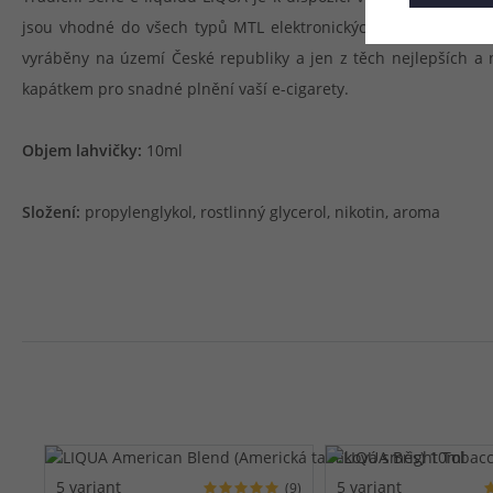
jsou vhodné do všech typů MTL elektronických cigaret a produ
vyráběny na území České republiky a jen z těch nejlepších a 
kapátkem pro snadné plnění vaší e-cigarety.
Objem lahvičky:
10ml
Složení:
propylenglykol, rostlinný glycerol, nikotin, aroma
5 variant
5 variant
(9)