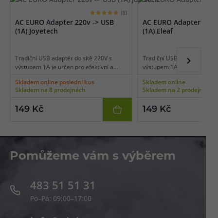
(1)
AC EURO Adapter 220v -> USB
AC EURO Adapter 220v
(1A) Joyetech
(1A) Eleaf
Tradiční USB adaptér do sítě 220V s
Tradiční USB adaptér do sít
výstupem 1A je určen pro efektivní a
výstupem 1A je určen pro ef
rychlé dobíjení e-cigarety a další
rychlé dobíjení e-cigarety a 
Skladem online poslední kus
Skladem online
elektroniky. Adaptér dokáže nabít baterii
elektroniky. Adaptér dokáže 
Skladem na 8 prodejnách
Skladem na 2 prodejnách
přibližně za polovinu času oproti
přibližně za polovinu času o
klasickým adaptérům 500mA. Standardní
klasickým adaptérům 500mA
149 Kč
149 Kč
EU vidlice, 1 ks v balení.
EU vidlice, 1 ks v balení.
Pomůžeme vám s výběrem
483 51 51 31
Po–Pá: 09:00–17:00