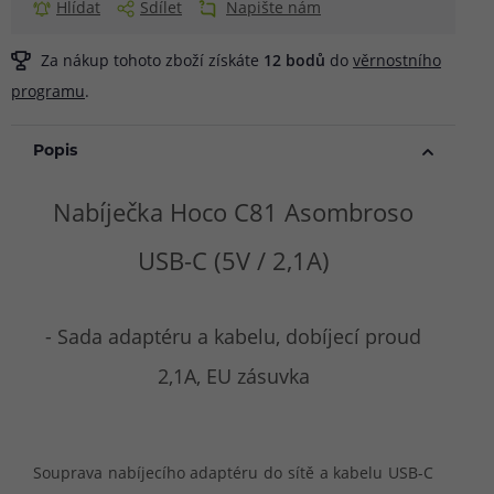
Hlídat
Sdílet
Napište nám
Za nákup tohoto zboží získáte
12
bodů
do
věrnostního
programu
.
Popis
Nabíječka Hoco C81 Asombroso
USB-C (5V / 2,1A)
- Sada adaptéru a kabelu, dobíjecí proud
2,1A, EU zásuvka
Souprava nabíjecího adaptéru do sítě a kabelu USB-C