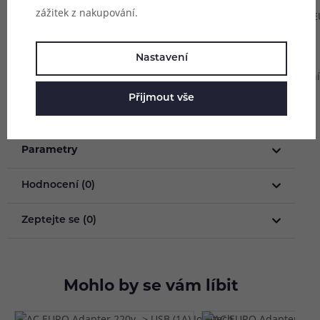
zážitek z nakupování.
Zásuvka: E
vidlice
Barevné
Nastavení
zpracování
bílá
Přijmout vše
Parametry
Hodnocení (0)
Zeptejte se (0)
Mohlo by se vám líbit