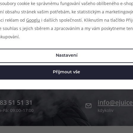
soubory cookie ke správnému fungování vašeho oblíbeného e-shop
Hodnocení (0)
Zeptejte se (0)
ní obsahu stránek vašim potřebám, ke statistickým a marketingov
aci reklam od
Googlu
i dalších společností. Kliknutím na tlačítko Př
e souhlas s jejich sběrem a zpracováním a my vám poskytneme ten
akupování.
Nastavení
Přijmout vše
83 51 51 31
info@ejuice
o–Pá: 09:00–17:00
kdykoliv