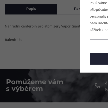
Používáme 
Popis
Parametry
přizpůsobe
personaliz
nám udělít
Náhradní centerpin pro atomizéry Vapor Giant V5 S.
zážitek z n
Balení:
1ks
Pomůžeme vám
4
s výběrem
P