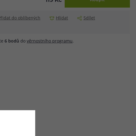
119 Kč
Koupit
Přidat do oblíbených
Hlídat
Sdílet
áte
6
bodů
do
věrnostního programu
.