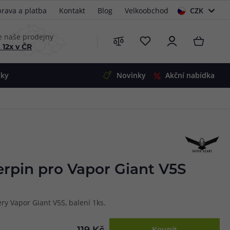
rava a platba
Kontakt
Blog
Velkoobchod
CZK
EUR
e naše prodejny
 12x v ČR
čky
Novinky
Akční nabídka
e
i-Ohm
illa
 Alpha
4
G5
 S&V
rpin pro Vapor Giant V5S
 V2
00 Pro
Mini
S&V
y Vapor Giant V5S, balení 1ks.
220
 3v1
45
Zobrazit produkty
Zobrazit produkty
Zobrazit produkty
Zobrazit produkty
Zobrazit produkty
Zobrazit produkty