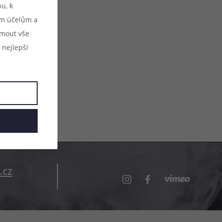
u, k
ým účelům a
ijmout vše
 nejlepší
.cz