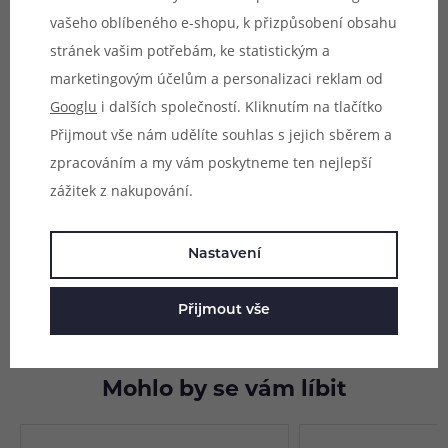
Uvedené rozměry skla jsou pouze
vašeho oblíbeného e-shopu, k přizpůsobení obsahu
orientační a není zaručena kompatibilita s
stránek vašim potřebám, ke statistickým a
jinými modely atomizérů, byť se mohou
marketingovým účelům a personalizaci reklam od
rozměrově shodovat.
Googlu
i dalších společností. Kliknutím na tlačítko
Přijmout vše nám udělíte souhlas s jejich sběrem a
zpracováním a my vám poskytneme ten nejlepší
zážitek z nakupování.
Parametry
Hodnocení (0)
Nastavení
Zeptejte se (0)
Přijmout vše
Mohlo by se vám líbit