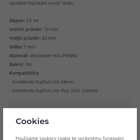
vysokým teplotám uvnitř tanku.
Objem:
3,5 ml
Vnitřní průměr:
19 mm
Vnější průměr:
24 mm
Délka:
7 mm
Materiál:
akrylátové sklo (PMMA)
Balení:
1ks
Kompatibilita:
- SvoëMesto Kayfun Lite 24mm
- SvoëMesto Kayfun Lite Plus 2021 (24mm)
Upozornění:
Náhradní tělo je určeno
Cookies
výhradně pro model atomizéru, jehož
název je uveden v popisu produktu.
Používáme soubory cookie ke správnému fungování