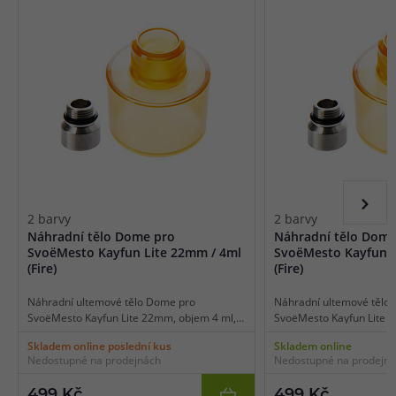
2 barvy
2 barvy
Náhradní tělo Dome pro
Náhradní tělo Dome
SvoëMesto Kayfun Lite 22mm / 4ml
SvoëMesto Kayfun L
(Fire)
(Fire)
Náhradní ultemové tělo Dome pro
Náhradní ultemové tělo
SvoëMesto Kayfun Lite 22mm, objem 4 ml,
SvoëMesto Kayfun Lite 
standardní typ, barevné provedení Fire,
standardní typ, barevné 
Skladem online poslední kus
Skladem online
balení 1 ks.
balení 1 ks.
Nedostupné na prodejnách
Nedostupné na prodejn
499 Kč
499 Kč