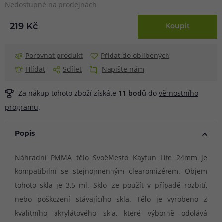
Nedostupné na prodejnách
219 Kč
Koupit
Porovnat produkt
Přidat do oblíbených
Hlídat
Sdílet
Napište nám
Za nákup tohoto zboží získáte
11
bodů
do
věrnostního
programu
.
Popis
Náhradní PMMA tělo SvoëMesto Kayfun Lite 24mm je
kompatibilní se stejnojmenným clearomizérem. Objem
tohoto skla je 3,5 ml. Sklo lze použít v případě rozbití,
nebo poškození stávajícího skla. Tělo je vyrobeno z
kvalitního akrylátového skla, které výborně odolává