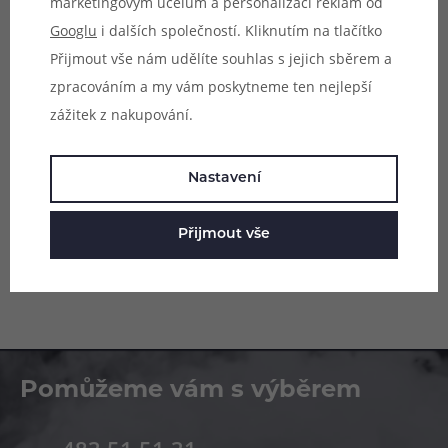
marketingovým účelům a personalizaci reklam od
jinými modely atomizérů, byť se mohou
Googlu
i dalších společností. Kliknutím na tlačítko
rozměrově shodovat.
Přijmout vše nám udělíte souhlas s jejich sběrem a
zpracováním a my vám poskytneme ten nejlepší
zážitek z nakupování.
Parametry
Nastavení
Hodnocení (0)
Přijmout vše
Zeptejte se (0)
Pomůžeme vám s výběrem