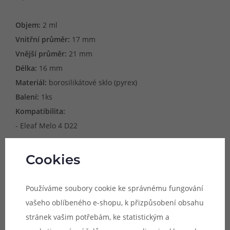
Objem:
2 ml
Vnitřní průměr:
17 mm
Vnější průměr:
21 mm
Délka:
16 mm
Materiál:
borosilikátové sklo (pyrex)
Balení:
1ks
Kompatibilita:
- Eleaf Melo 4 D22
Cookies
Upozornění:
Náhradní tělo je určeno
výhradně pro model atomizéru, jehož
Používáme soubory cookie ke správnému fungování
název je uveden v popisu produktu.
vašeho oblíbeného e-shopu, k přizpůsobení obsahu
Uvedené rozměry skla jsou pouze
stránek vašim potřebám, ke statistickým a
orientační a není zaručena kompatibilita s