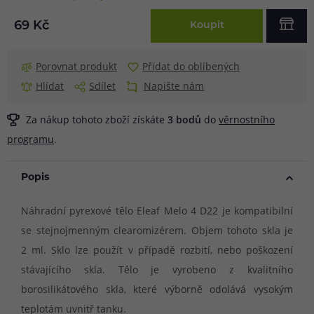
69 Kč
Koupit
Porovnat produkt
Přidat do oblíbených
Hlídat
Sdílet
Napište nám
Za nákup tohoto zboží získáte
3
bodů
do
věrnostního
programu
.
Popis
Náhradní pyrexové tělo Eleaf Melo 4 D22 je kompatibilní
se stejnojmenným clearomizérem. Objem tohoto skla je
2 ml. Sklo lze použít v případě rozbití, nebo poškození
stávajícího skla. Tělo je vyrobeno z kvalitního
borosilikátového skla, které výborně odolává vysokým
teplotám uvnitř tanku.