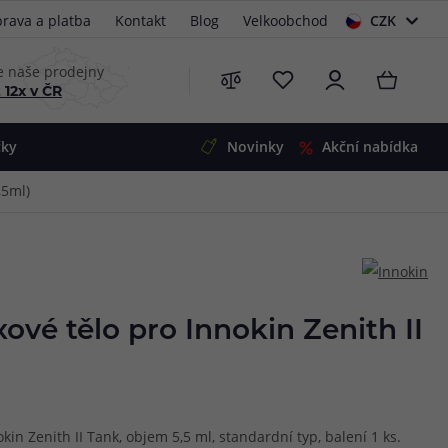
rava a platba
Kontakt
Blog
Velkoobchod
CZK
EUR
e naše prodejny
 12x v ČR
čky
Novinky
Akční nabídka
,5ml)
e
i-Ohm
illa
 Alpha
4
G5
 S&V
ové tělo pro Innokin Zenith II
 V2
00 Pro
Mini
S&V
220
 3v1
45
in Zenith II Tank, objem 5,5 ml, standardní typ, balení 1 ks.
Zobrazit produkty
Zobrazit produkty
Zobrazit produkty
Zobrazit produkty
Zobrazit produkty
Zobrazit produkty