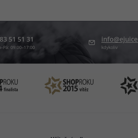
83 51 51 31
info@ejuice
o–Pá: 09:00–17:00
kdykoliv