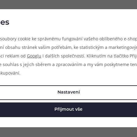
es
soubory cookie ke správnému fungování vašeho oblíbeného e-shop
ní obsahu stránek vašim potřebám, ke statistickým a marketingov
aci reklam od
Googlu
i dalších společností. Kliknutím na tlačítko Př
e souhlas s jejich sběrem a zpracováním a my vám poskytneme ten
akupování.
Nastavení
ýhradně pro model atomizéru, jehož název je uveden v popisu pro
 zaručena kompatibilita s jinými modely atomizérů, byť se mohou r
Přijmout vše