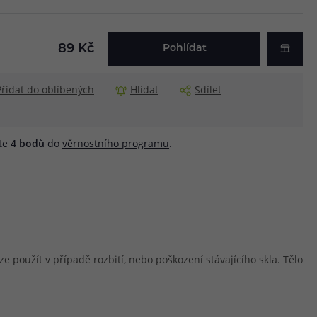
89 Kč
Pohlídat
Přidat do oblíbených
Hlídat
Sdílet
áte
4
bodů
do
věrnostního programu
.
e použít v případě rozbití, nebo poškození stávajícího skla. Tělo