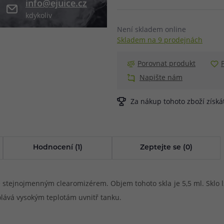
info@ejuice.cz
kdykoliv
při nákupu vědět
m, podle čeho se rozhodnout
nější, než si myslíte
Není skladem online
Skladem na 9 prodejnách
Porovnat produkt
Napište nám
Za nákup tohoto zboží získ
Hodnocení (1)
Zeptejte se (0)
 stejnojmenným clearomizérem. Objem tohoto skla je 5,5 ml. Sklo lz
dolává vysokým teplotám uvnitř tanku.