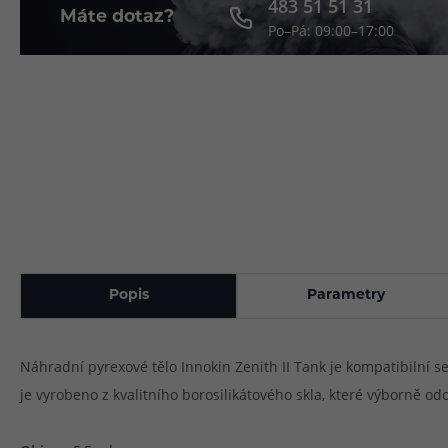
483 51 51 31
Máte dotaz?
Po–Pá: 09:00–17:00
Článek:
Vybíráme e-liquid, aneb co potřebujete 
Článek:
Vybíráte první e-cigaretu? Poradíme vá
Článek:
Jak namíchat vlastní e-liquid? Je to snad
Popis
Parametry
Náhradní pyrexové tělo Innokin Zenith II Tank je kompatibilní se
je vyrobeno z kvalitního borosilikátového skla, které výborně o