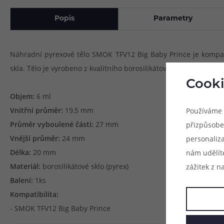
Popis
Parametry
Náhradní pyrexové tělo SMOK TFV12 Big Baby Prince je kompatib
skla. Tělo je vyrobeno z kvalitního borosilikátového skla, které
Cooki
Objem:
6 ml
Vnitřní průměr:
19,5 mm
Používáme 
Průměr vyboulené části:
27 mm
přizpůsobe
Vnější průměr:
24 mm
personaliz
Délka:
20 mm
nám udělít
Materiál:
borosilikátové sklo (pyrex)
zážitek z n
Balení:
1ks
Kompatibilita:
- SMOK TFV12 Big Baby Prince