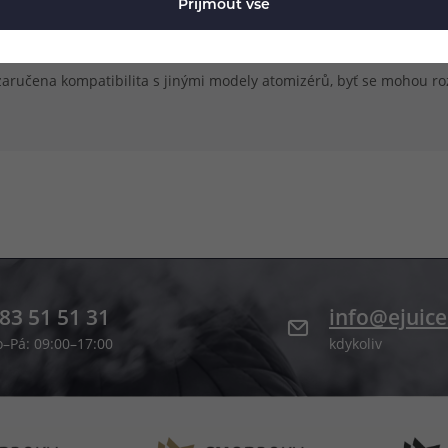
Přijmout vše
ýhradně pro model atomizéru, jehož název je uveden v popisu pro
 zaručena kompatibilita s jinými modely atomizérů, byť se mohou r
83 51 51 31
info@ejuice
o–Pá: 09:00–17:00
kdykoliv