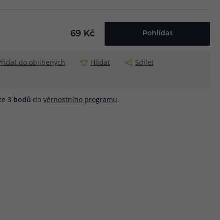
69 Kč
Pohlídat
Přidat do oblíbených
Hlídat
Sdílet
áte
3
bodů
do
věrnostního programu
.