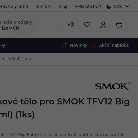
rava a platba
Kontakt
Blog
Velkoobchod
CZK
EUR
e naše prodejny
 12x v ČR
čky
Novinky
Akční nabídka
nce (6ml) (1ks)
e
i-Ohm
illa
 Alpha
4
G5
 S&V
xové tělo pro SMOK TFV12 Big
 V2
00 Pro
l) (1ks)
Mini
S&V
220
 3v1
45
 TFV12 Big Baby Prince, objem 6 ml, bubble typ, balení 1 ks.
Zobrazit produkty
Zobrazit produkty
Zobrazit produkty
Zobrazit produkty
Zobrazit produkty
Zobrazit produkty