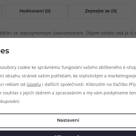
Hodnocení (0)
Zeptejte se (0)
ilní se stejnojmenným clearomizérem. Objem tohoto skla je 6 ml.
 výborně odolává vysokým teplotám uvnitř tanku.
es
soubory cookie ke správnému fungování vašeho oblíbeného e-shop
ní obsahu stránek vašim potřebám, ke statistickým a marketingov
aci reklam od
Googlu
i dalších společností. Kliknutím na tlačítko Př
e souhlas s jejich sběrem a zpracováním a my vám poskytneme ten
akupování.
Nastavení