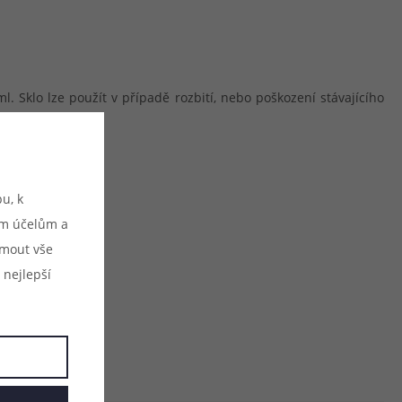
 Sklo lze použít v případě rozbití, nebo poškození stávajícího
u, k
ým účelům a
ijmout vše
 nejlepší