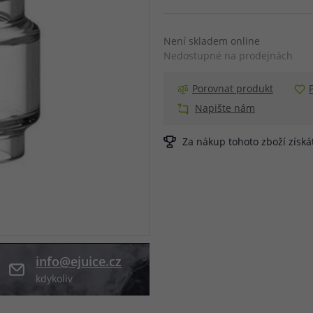
při nákupu vědět
m, podle čeho se rozhodnout
nější, než si myslíte
Není skladem online
Nedostupné na prodejnách
Porovnat produkt
Napište nám
Za nákup tohoto zboží získ
info@ejuice.cz
kdykoliv