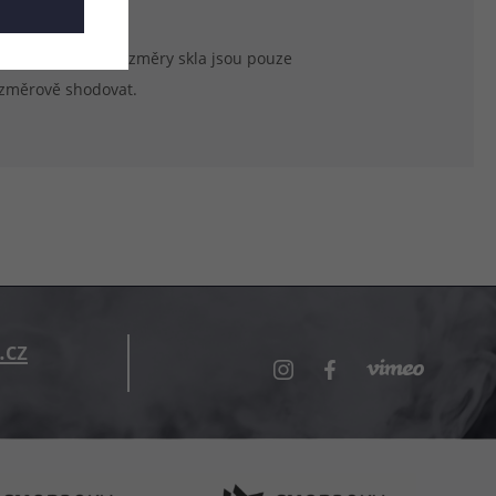
duktu. Uvedené rozměry skla jsou pouze
ozměrově shodovat.
.cz