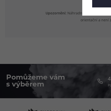
Upozornění:
Náhradní tělo je určeno v
orientační a není
Pomůžeme vám
4
s výběrem
P