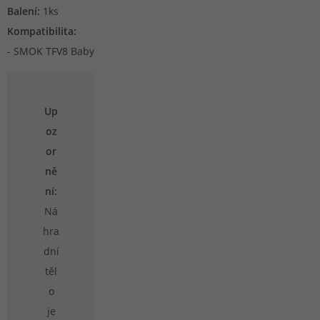
Balení:
1ks
Kompatibilita:
- SMOK TFV8 Baby
Up
oz
or
ně
ní:
Ná
hra
dní
těl
o
je