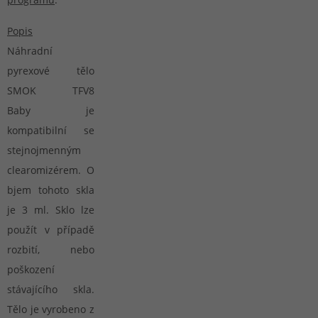
Popis
Náhradní
pyrexové tělo
SMOK TFV8
Baby je
kompatibilní se
stejnojmenným
clearomizérem. O
bjem tohoto skla
je 3 ml. Sklo lze
použít v případě
rozbití, nebo
poškození
stávajícího skla.
Tělo je vyrobeno z