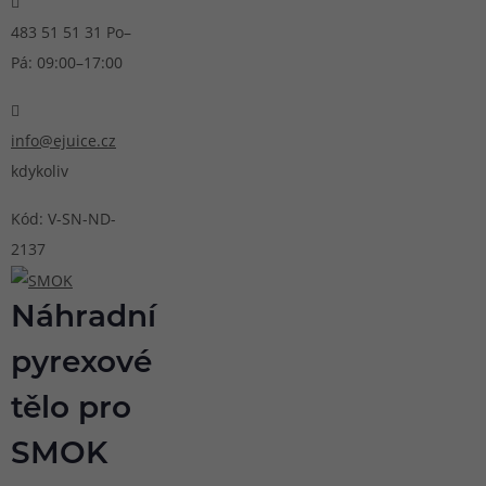
483 51 51 31
Po–
Pá: 09:00–17:00
info@ejuice.cz
kdykoliv
Kód: V-SN-ND-
2137
Náhradní
pyrexové
tělo pro
SMOK