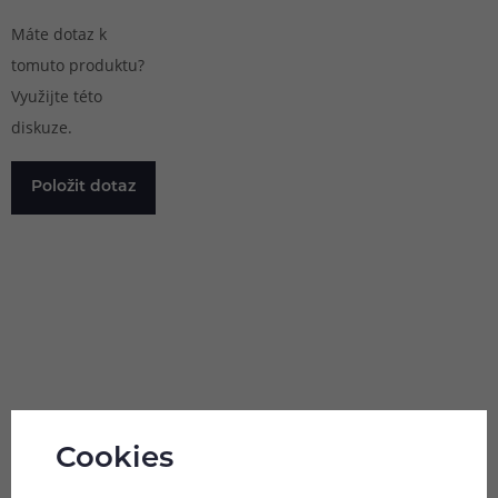
Máte dotaz k
tomuto produktu?
Využijte této
diskuze.
Položit dotaz
Pomůžeme
vám s
483 51 51 31
výběrem
Po–Pá: 09:00–17:00
info@ejuice.cz
kdykoliv
Cookies