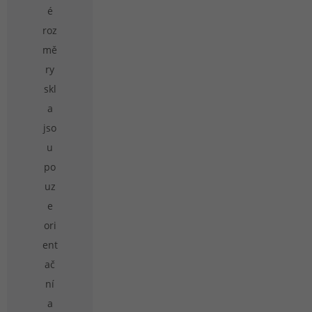
é
roz
mě
ry
skl
a
jso
u
po
uz
e
ori
ent
ač
ní
a