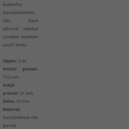
kvalitního
borosilikátového
skla, které
výborně odolává
vysokým teplotám
uvnitř tanku.
Objem:
3 ml
Vnitřní průměr:
17,5 mm
Vnější
průměr:
21 mm
Délka:
19 mm
Materiál:
borosilikátové sklo
(pyrex)