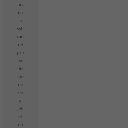
urč
en
o
výh
rad
ně
pro
mo
del
ato
mi
zér
u,
jeh
ož
ná