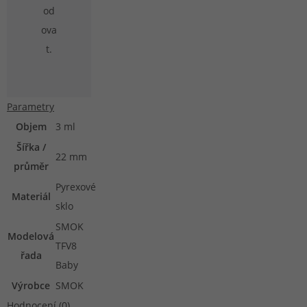
od
ova
t.
Parametry
Objem
3 ml
Šířka /
22 mm
průměr
Pyrexové
Materiál
sklo
SMOK
Modelová
TFV8
řada
Baby
Výrobce
SMOK
Hodnocení (0)