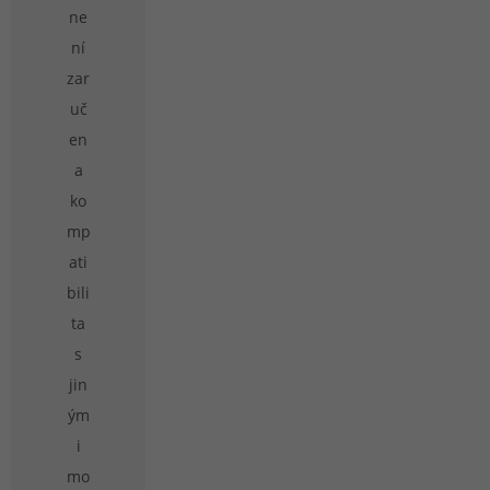
ne
ní
zar
uč
en
a
ko
mp
ati
bili
ta
s
jin
ým
i
mo