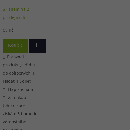
Skladem na 2
prodejnách
69 Kč
Koupit
Porovnat
produkt
Přidat
do oblíbených
Hlídat
Sdílet
Napište nám
Za nákup
tohoto zboží
získáte
3
bodů
do
věrnostního
programu
.