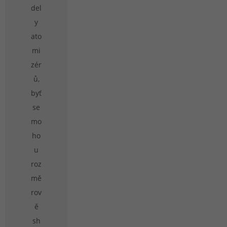
del
y
ato
mi
zér
ů,
byť
se
mo
ho
u
roz
mě
rov
ě
sh