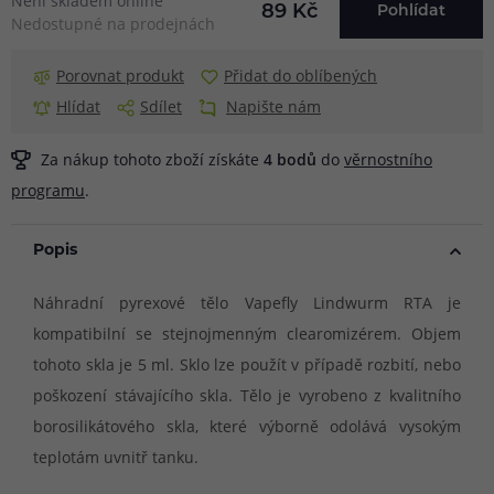
Není skladem online
89 Kč
Pohlídat
Nedostupné na prodejnách
Porovnat produkt
Přidat do oblíbených
Hlídat
Sdílet
Napište nám
Za nákup tohoto zboží získáte
4
bodů
do
věrnostního
programu
.
Popis
Náhradní pyrexové tělo Vapefly Lindwurm RTA je
kompatibilní se stejnojmenným clearomizérem. Objem
tohoto skla je 5 ml. Sklo lze použít v případě rozbití, nebo
poškození stávajícího skla. Tělo je vyrobeno z kvalitního
borosilikátového skla, které výborně odolává vysokým
teplotám uvnitř tanku.