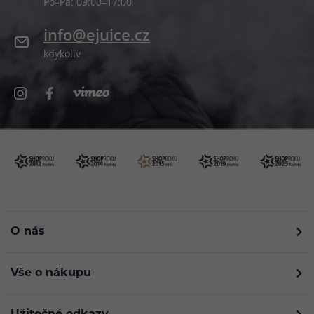
Po–Pá: 09:00–17:00
info@ejuice.cz
kdykoliv
O nás
Vše o nákupu