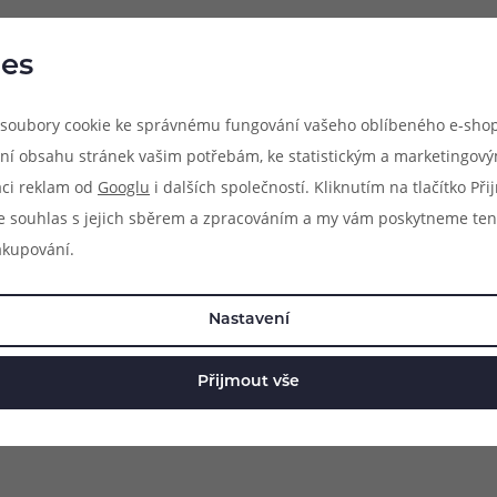
es
soubory cookie ke správnému fungování vašeho oblíbeného e-shop
ní obsahu stránek vašim potřebám, ke statistickým a marketingov
aci reklam od
Googlu
i dalších společností. Kliknutím na tlačítko Př
e souhlas s jejich sběrem a zpracováním a my vám poskytneme ten
akupování.
ýhradně pro model atomizéru, jehož název je uveden v popisu pro
Nastavení
 zaručena kompatibilita s jinými modely atomizérů, byť se mohou r
Přijmout vše