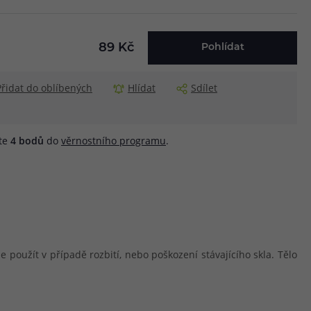
89 Kč
Pohlídat
Přidat do oblíbených
Hlídat
Sdílet
áte
4
bodů
do
věrnostního programu
.
použít v případě rozbití, nebo poškození stávajícího skla. Tělo