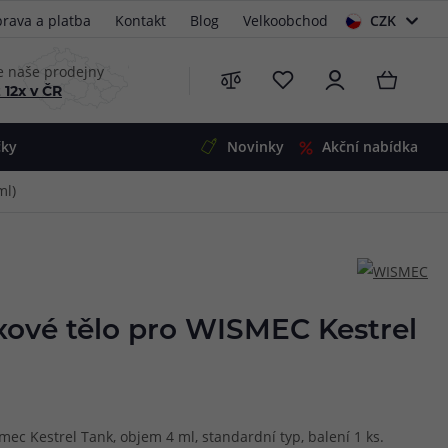
rava a platba
Kontakt
Blog
Velkoobchod
CZK
EUR
e naše prodejny
 12x v ČR
čky
Novinky
Akční nabídka
ml)
e
i-Ohm
illa
 Alpha
4
G5
 S&V
xové tělo pro WISMEC Kestrel
 V2
00 Pro
Mini
S&V
220
 3v1
45
ec Kestrel Tank, objem 4 ml, standardní typ, balení 1 ks.
Zobrazit produkty
Zobrazit produkty
Zobrazit produkty
Zobrazit produkty
Zobrazit produkty
Zobrazit produkty