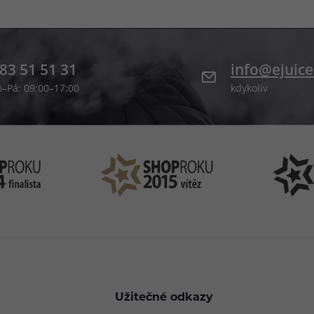
83 51 51 31
info@ejuice
o–Pá: 09:00–17:00
kdykoliv
Užitečné odkazy