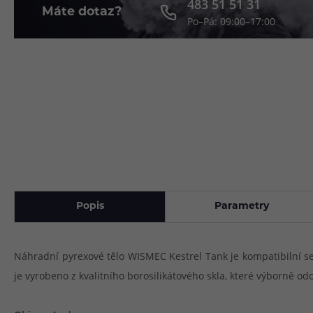
483 51 51 31
Máte dotaz?
Po–Pá: 09:00–17:00
Článek:
Vybíráme e-liquid, aneb co potřebujete 
Článek:
Vybíráte první e-cigaretu? Poradíme vá
Článek:
Jak namíchat vlastní e-liquid? Je to snad
Popis
Parametry
Náhradní pyrexové tělo WISMEC Kestrel Tank je kompatibilní se 
je vyrobeno z kvalitního borosilikátového skla, které výborně o