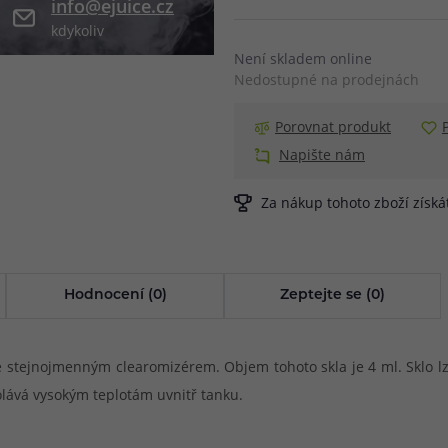
info@ejuice.cz
kdykoliv
při nákupu vědět
m, podle čeho se rozhodnout
nější, než si myslíte
Není skladem online
Nedostupné na prodejnách
Porovnat produkt
Napište nám
Za nákup tohoto zboží získ
Hodnocení (0)
Zeptejte se (0)
stejnojmenným clearomizérem. Objem tohoto skla je 4 ml. Sklo lze 
dolává vysokým teplotám uvnitř tanku.