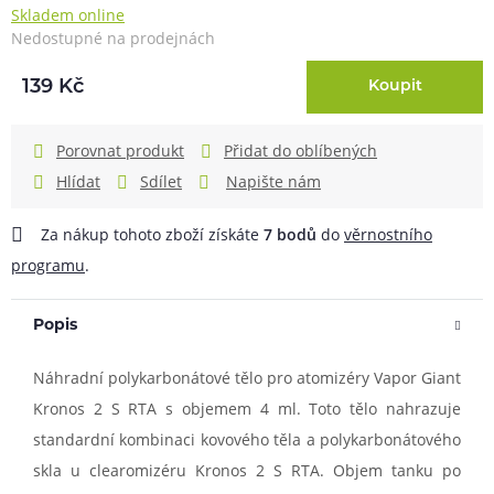
Skladem online
Nedostupné na prodejnách
139 Kč
Koupit
Porovnat produkt
Přidat do oblíbených
Hlídat
Sdílet
Napište nám
Za nákup tohoto zboží získáte
7
bodů
do
věrnostního
programu
.
Popis
Náhradní polykarbonátové tělo pro atomizéry Vapor Giant
Kronos 2 S RTA s objemem 4 ml. Toto tělo nahrazuje
standardní kombinaci kovového těla a polykarbonátového
skla u clearomizéru Kronos 2 S RTA. Objem tanku po