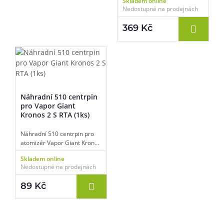
Skladem online
Giant Kronos 2 S RTA,
Nedostupné na prodejnách
materiál polykarbonát a
nerezová ocel, stříbrná/bílá
369 Kč
barva, balení 1 ks.
Náhradní 510 centrpin
pro Vapor Giant
Kronos 2 S RTA (1ks)
Náhradní 510 centrpin pro
atomizér Vapor Giant Kronos
2 S RTA, originální díl
Skladem online
výrobce, balení 1ks.
Nedostupné na prodejnách
89 Kč