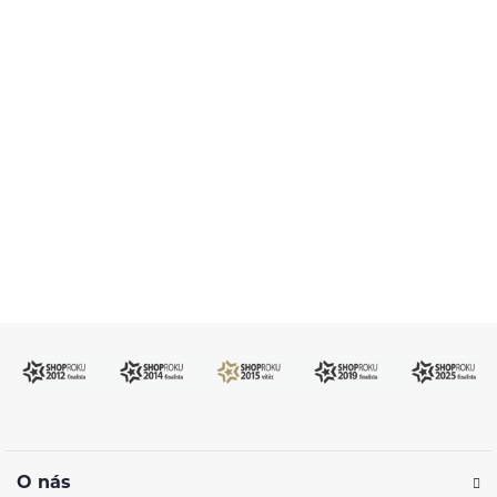
Pomůžeme vám s výběrem
483 51 51 31
Po–Pá: 09:00–17:00
info@ejuice.cz
kdykoliv
O nás