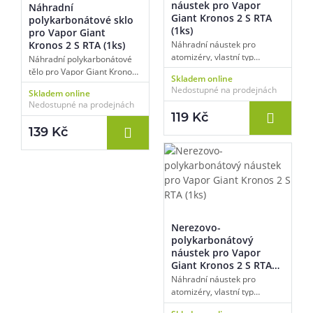
náustek pro Vapor
Náhradní
Giant Kronos 2 S RTA
polykarbonátové sklo
(1ks)
pro Vapor Giant
Kronos 2 S RTA (1ks)
Náhradní náustek pro
atomizéry, vlastní typ
Náhradní polykarbonátové
uchycení, pro model Vapor
tělo pro Vapor Giant Kronos
Skladem online
Giant Kronos 2 S RTA,
2 S RTA, objem 4 ml,
Nedostupné na prodejnách
Skladem online
materiál polykarbonát,
standardní typ, balení 1 ks.
Nedostupné na prodejnách
bílá/stříbrná barva, balení 1
119 Kč
ks.
139 Kč
Nerezovo-
polykarbonátový
náustek pro Vapor
Giant Kronos 2 S RTA
(1ks)
Náhradní náustek pro
atomizéry, vlastní typ
uchycení, pro model Vapor