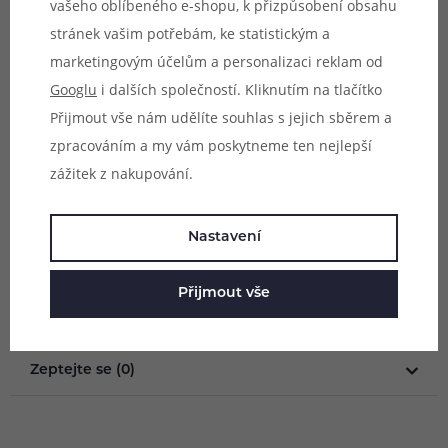
vašeho oblíbeného e-shopu, k přizpůsobení obsahu
s clearomizérem Vapor Giant M5 MTL RTA.
stránek vašim potřebám, ke statistickým a
marketingovým účelům a personalizaci reklam od
Vhodné pro:
MTL (klasické šlukování)
Googlu
i dalších společností. Kliknutím na tlačítko
Typ náustku:
510
Přijmout vše nám udělíte souhlas s jejich sběrem a
Kompatibilita:
zpracováním a my vám poskytneme ten nejlepší
- Vapor Giant M5 MTL RTA
zážitek z nakupování.
Balení:
1ks náustek + 2ks náhradní o-kroužek
Nastavení
Parametry
Přijmout vše
Hodnocení (0)
Zeptejte se (0)