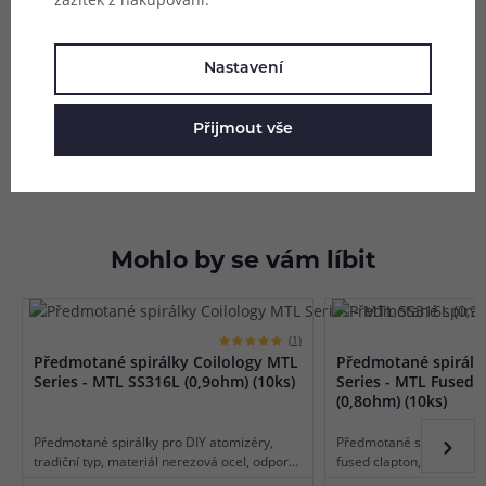
Balení:
3m
Parametry
Nastavení
Hodnocení (3)
Přijmout vše
Zeptejte se (0)
Mohlo by se vám líbit
(1)
Předmotané spirálky Coilology MTL
Předmotané spirálk
Series - MTL SS316L (0,9ohm) (10ks)
Series - MTL Fused 
(0,8ohm) (10ks)
Předmotané spirálky pro DIY atomizéry,
Předmotané spirálky pro 
tradiční typ, materiál nerezová ocel, odpor
fused clapton, materiál 
0,9 ohm, vhodné pro MTL vaping, vnitřní
ohm, vhodné pro MTL vap