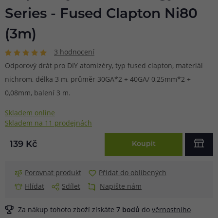
Series - Fused Clapton Ni80
(3m)
3 hodnocení
Odporový drát pro DIY atomizéry, typ fused clapton, materiál
nichrom, délka 3 m, průměr 30GA*2 + 40GA/ 0,25mm*2 +
0,08mm, balení 3 m.
Skladem online
Skladem na 11 prodejnách
139 Kč
Koupit
Porovnat produkt
Přidat do oblíbených
Hlídat
Sdílet
Napište nám
Za nákup tohoto zboží získáte
7
bodů
do
věrnostního