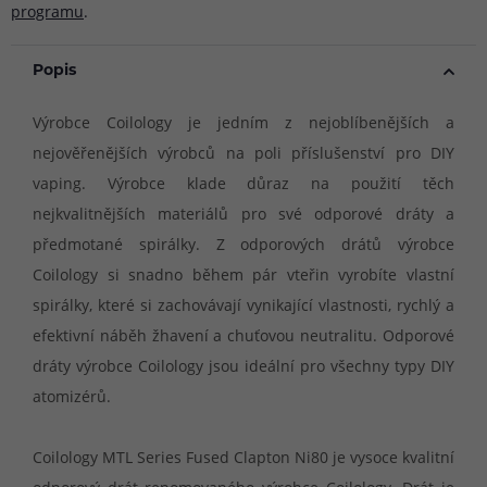
programu
.
Popis
Výrobce Coilology je jedním z nejoblíbenějších a
nejověřenějších výrobců na poli příslušenství pro DIY
vaping. Výrobce klade důraz na použití těch
nejkvalitnějších materiálů pro své odporové dráty a
předmotané spirálky. Z odporových drátů výrobce
Coilology si snadno během pár vteřin vyrobíte vlastní
spirálky, které si zachovávají vynikající vlastnosti, rychlý a
efektivní náběh žhavení a chuťovou neutralitu. Odporové
dráty výrobce Coilology jsou ideální pro všechny typy DIY
atomizérů.
Coilology MTL Series Fused Clapton Ni80 je vysoce kvalitní