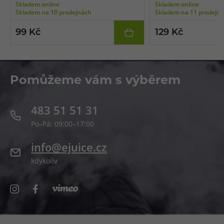
Skladem online
Skladem online
průměr spirálky 2,5 mm, balení 10 ks.
průměr spirálky 2,5 mm, 
Skladem na 10 prodejnách
Skladem na 11 prodejn
99 Kč
129 Kč
Pomůžeme vám s výběrem
483 51 51 31
Po–Pá: 09:00–17:00
info@ejuice.cz
kdykoliv