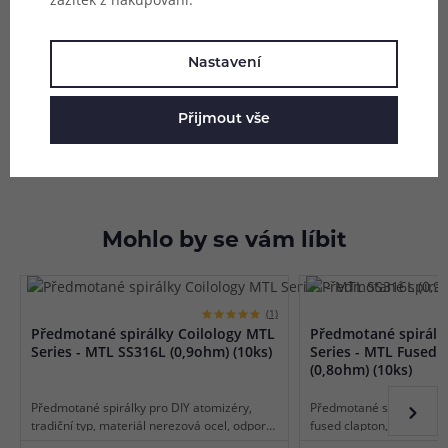
Balení:
3m
Parametry
Nastavení
Hodnocení (0)
Přijmout vše
Zeptejte se (0)
Mohlo by se vám líbit
(1)
Předmotané spirálky Coilology MTL
Předmotané spirálk
Series - MTL SS316L (0,9ohm) (10ks)
Series - MTL Fused 
(0,8ohm) (10ks)
Předmotané spirálky pro DIY atomizéry,
Předmotané spirálky pro 
tradiční typ, materiál nerezová ocel, odpor
fused clapton, materiál 
0,9 ohm, vhodné pro MTL vaping, vnitřní
ohm, vhodné pro MTL vap