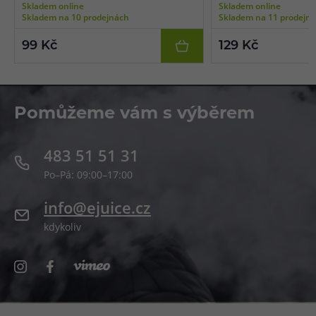
Skladem online
Skladem online
průměr spirálky 2,5 mm, balení 10 ks.
průměr spirálky 2,5 mm, 
Skladem na 10 prodejnách
Skladem na 11 prodejn
99 Kč
129 Kč
Pomůžeme vám s výběrem
483 51 51 31
Po–Pá: 09:00–17:00
info@ejuice.cz
kdykoliv