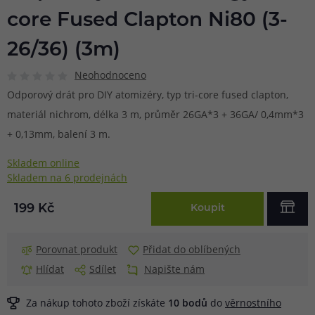
core Fused Clapton Ni80 (3-
26/36) (3m)
Neohodnoceno
Odporový drát pro DIY atomizéry, typ tri-core fused clapton,
materiál nichrom, délka 3 m, průměr 26GA*3 + 36GA/ 0,4mm*3
+ 0,13mm, balení 3 m.
Skladem online
Skladem na 6 prodejnách
199 Kč
Koupit
Porovnat produkt
Přidat do oblíbených
Hlídat
Sdílet
Napište nám
Za nákup tohoto zboží získáte
10
bodů
do
věrnostního