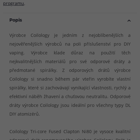
programu
.
Popis
Výrobce Coilology je jedním z nejoblíbenějších a
nejověřenějších výrobců na poli příslušenství pro DIY
vaping. Výrobce klade důraz na použití těch
nejkvalitnějších materiálů pro své odporové dráty a
předmotané spirálky. Z odporových drátů výrobce
Coilology si snadno během pár vteřin vyrobíte vlastní
spirálky, které si zachovávají vynikající vlastnosti, rychlý a
efektivní náběh žhavení a chuťovou neutralitu. Odporové
dráty výrobce Coilology jsou ideální pro všechny typy DL
DIY atomizérů.
Coilology Tri-core Fused Clapton Ni80 je vysoce kvalitní