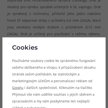
odporový drát renomovaného výrobce Coilology. Drát je
vhodný pro výrobu spirálek určených k DL vapingu. Drát
je vyrobený z nichromu, přičemž jeho jádro nabídne
hned tři odporové dráty s průměry 0,4 mm (26GA), které
jsou omotány tenkým drátem s průměrem 0,13 mm
(36GA). Drát je určený pro používání v režimu výkonu.
Nelze ho použít pro teplotní režimy.
Cookies
Doporučujeme pouze zkušeným uživatelům. Nesprávným
Používáme soubory cookie ke správnému fungování
použitím může dojít k nevratnému poškození zařízení.
vašeho oblíbeného e-shopu, k přizpůsobení obsahu
stránek vašim potřebám, ke statistickým a
Materiál:
Nichrom (Ni80)
marketingovým účelům a personalizaci reklam od
Provedení:
Tri-core Fused Clapton
Googlu
i dalších společností. Kliknutím na tlačítko
Vhodné pro:
DL vaping
Přijmout vše nám udělíte souhlas s jejich sběrem a
Typ:
3-26 (3* 0,4 mm) / 36 (0,13 mm)
zpracováním a my vám poskytneme ten nejlepší
Odpor:
0,98ohm/1ft (cca 30cm)
zážitek z nakupování.