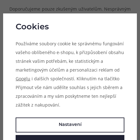
Doporučujeme pouze zkušeným uživatelům. Nesprávným
použitím může dojít k nevratnému poškození zařízení.
Cookies
Materiál:
Nichrom (Ni80)
Používáme soubory cookie ke správnému fungování
Vhodné pro:
DL vaping
vašeho oblíbeného e-shopu, k přizpůsobení obsahu
Typ:
3*28GA (3* 0,3 mm) / 38GA (0,1 mm)
stránek vašim potřebám, ke statistickým a
Balení:
3m odporového drátu + nástroj pro tvorbu
marketingovým účelům a personalizaci reklam od
spirálek + multifunkční šroubováček
Googlu
i dalších společností. Kliknutím na tlačítko
Parametry
Přijmout vše nám udělíte souhlas s jejich sběrem a
zpracováním a my vám poskytneme ten nejlepší
Hodnocení (0)
zážitek z nakupování.
Zeptejte se (0)
Nastavení