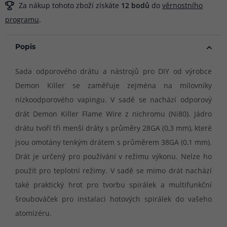
Za nákup tohoto zboží získáte
12
bodů
do
věrnostního
programu
.
Popis
Sada odporového drátu a nástrojů pro DIY od výrobce
Demon Killer se zaměřuje zejména na milovníky
nízkoodporového vapingu. V sadě se nachází odporový
drát Demon Killer Flame Wire z nichromu (Ni80). Jádro
drátu tvoří tři menší dráty s průměry 28GA (0,3 mm), které
jsou omotány tenkým drátem s průměrem 38GA (0,1 mm).
Drát je určený pro používání v režimu výkonu. Nelze ho
použít pro teplotní režimy. V sadě se mimo drát nachází
také praktický hrot pro tvorbu spirálek a multifunkční
šroubováček pro instalaci hotových spirálek do vašeho
atomizéru.