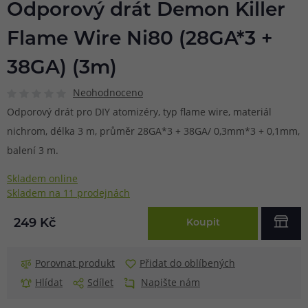
Odporový drát Demon Killer
Flame Wire Ni80 (28GA*3 +
38GA) (3m)
Neohodnoceno
Odporový drát pro DIY atomizéry, typ flame wire, materiál
nichrom, délka 3 m, průměr 28GA*3 + 38GA/ 0,3mm*3 + 0,1mm,
balení 3 m.
Skladem online
Skladem na 11 prodejnách
249 Kč
Koupit
Porovnat produkt
Přidat do oblíbených
Hlídat
Sdílet
Napište nám