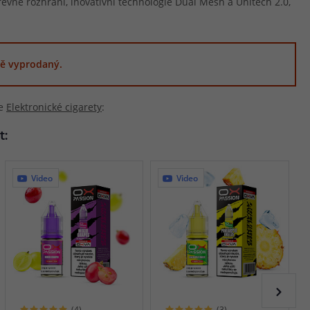
revné rozhraní, inovativní technologie Dual Mesh a Unitech 2.0,
ě vyprodaný.
ie
Elektronické cigarety
:
t:
Video
Video
(4)
(3)