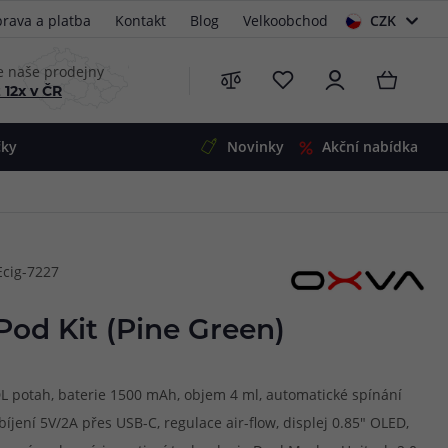
rava a platba
Kontakt
Blog
Velkoobchod
CZK
EUR
e naše prodejny
 12x v ČR
čky
Novinky
Akční nabídka
e
i-Ohm
illa
Ecig-7227
 Alpha
4
G5
 S&V
od Kit (Pine Green)
 V2
00 Pro
Mini
S&V
DL potah, baterie 1500 mAh, objem 4 ml, automatické spínání
220
 3v1
45
íjení 5V/2A přes USB-C, regulace air-flow, displej 0.85" OLED,
Zobrazit produkty
Zobrazit produkty
Zobrazit produkty
Zobrazit produkty
Zobrazit produkty
Zobrazit produkty