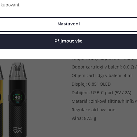
Parametry produkt
akupování.
Rozměry: 122 x 28.5 x 17.5 mm
Způsob potahování: MTL (klasick
Nastavení
Metody spínání potahu: automa
Výstupní výkon: 5 - 40 W
Přijmout vše
Kapacita baterie: 1500 mAh
Podporovaný odpor: 0.2 - 3.0 Ω
Odpor cartridgí v balení: 0.6 Ω /
Objem cartridgí v balení: 4 ml
Displej: 0.85" OLED
Dobíjení: USB-C port (5V / 2A)
Materiál: zinková slitina/hliník
Regulace airflow: ano
Váha: 87.5 g