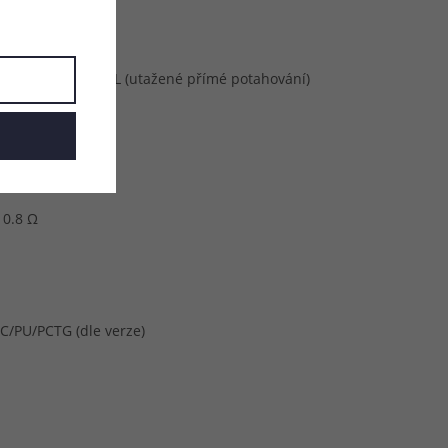
u
é šlukování) / RDL (utažené přímé potahování)
tické
 0.8 Ω
/PC/PU/PCTG (dle verze)