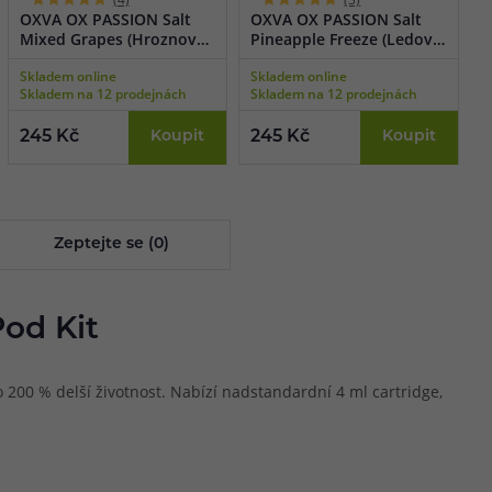
OXVA OX PASSION Salt
OXVA OX PASSION Salt
O
Mixed Grapes (Hroznový
Pineapple Freeze (Ledový
S
mix) 10ml
ananas) 10ml
C
Skladem online
Skladem online
N
t
Skladem na 12 prodejnách
Skladem na 12 prodejnách
S
245 Kč
Koupit
245 Kč
Koupit
2
Zeptejte se (0)
od Kit
200 % delší životnost. Nabízí nadstandardní 4 ml cartridge,