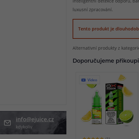
inteligentní detekce odporu, ba
luxusní zpracování.
při nákupu vědět
m, podle čeho se rozhodnout
nější, než si myslíte
Tento produkt je dlouhodob
Alternativní produkty z kategor
Doporučujeme přikoupi
Video
info@ejuice.cz
kdykoliv
(1)