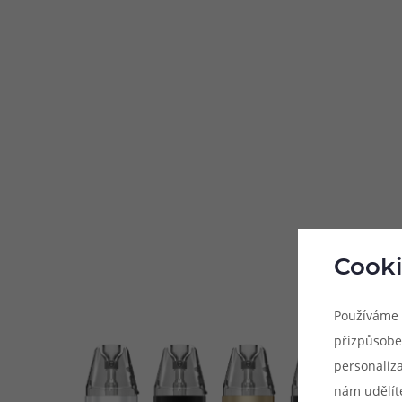
Cooki
Používáme 
přizpůsobe
personaliz
nám udělít