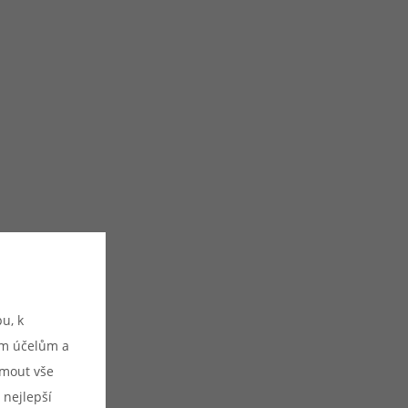
u, k
ým účelům a
ijmout vše
 nejlepší