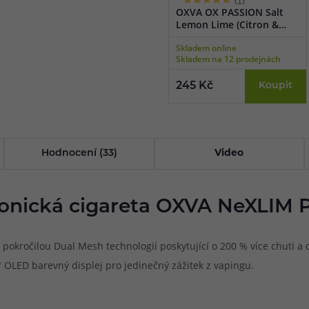
OXVA OX PASSION Salt
Lemon Lime (Citron &
limetka) 10ml
Skladem online
Skladem na 12 prodejnách
245 Kč
Koupit
Hodnocení (33)
Video
ronická cigareta OXVA NeXLIM P
ročilou Dual Mesh technologií poskytující o 200 % více chuti a o 
" OLED barevný displej pro jedinečný zážitek z vapingu.