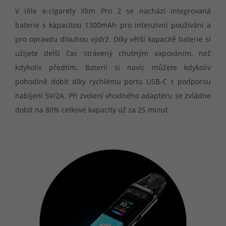
V těle e-cigarety Xlim Pro 2 se nachází integrovaná
baterie s kapacitou 1300mAh pro intenzivní používání a
pro opravdu dlouhou výdrž. Díky větší kapacitě baterie si
užijete delší čas strávený chutným vapováním, než
kdykoliv předtím. Baterii si navíc můžete kdykoliv
pohodlně dobít díky rychlému portu USB-C s podporou
nabíjení 5V/2A. Při zvolení vhodného adaptéru se zvládne
dobít na 80% celkové kapacity už za 25 minut.