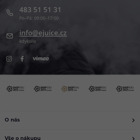
483 51 51 31
Po–Pá: 09:00–17:00
info@ejuice.cz
kdykoliv
O nás
Vše o nákupu