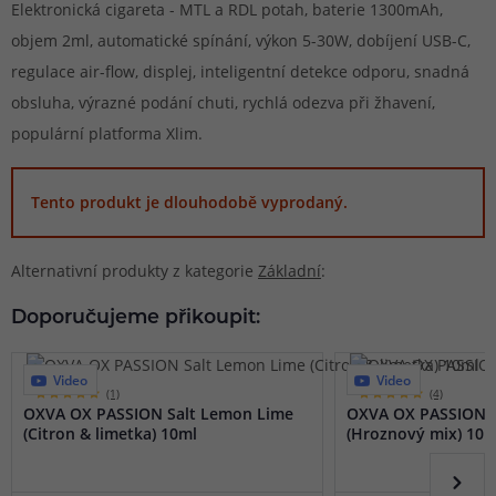
Elektronická cigareta - MTL a RDL potah, baterie 1300mAh,
objem 2ml, automatické spínání, výkon 5-30W, dobíjení USB-C,
regulace air-flow, displej, inteligentní detekce odporu, snadná
obsluha, výrazné podání chuti, rychlá odezva při žhavení,
populární platforma Xlim.
Tento produkt je dlouhodobě vyprodaný.
Alternativní produkty z kategorie
Základní
:
Doporučujeme přikoupit:
Video
Video
(1)
(4)
OXVA OX PASSION Salt Lemon Lime
OXVA OX PASSION S
(Citron & limetka) 10ml
(Hroznový mix) 10m