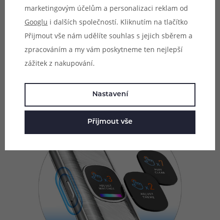
marketingovým účelům a personalizaci reklam od
velkým ovládacím tlačítkem, které slouží pro ovládání a
Googlu
i dalších společností. Kliknutím na tlačítko
nastavení e-cigarety. Pomocí tlačítka si snadno upravíte
Přijmout vše nám udělíte souhlas s jejich sběrem a
výstupní výkon, změníte schéma celého zařízení, nebo si
zpracováním a my vám poskytneme ten nejlepší
můžete vynulovat počítadlo potahů. Tlačítko slouží také
zážitek z nakupování.
pro rychlé zapnutí a vypnutí tradičním stiskem 5x rychle
za sebou.
Nastavení
Přijmout vše