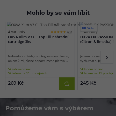
Mohlo by se vám líbit
Video
4 varianty
2 varianty
(27)
OXVA Xlim V3 CL Top Fill náhradní
OXVA OX PASSION S
cartridge 3ks
(Citron & limetka) 1
Náhradní cartridge s integrovanou hlavou,
Je vám horko? Zkuste se n
objem 2 ml, různé odpory, mesh pletivo,
vychutnat si jedinečné o
boční plnění ve vrchní části, vhodné pro
mrazivého dovětku. Trop
Skladem online
Skladem online
MTL/RDL vaping, 3ks v balení.
podobě plátků čerstvě n
Skladem na 11 prodejnách
Skladem na 11 prodejn
jeho typickou nakyslostí a
protkaná vrstvami naseka
269 Kč
245 Kč
trochou limetkové šťávy.
citrusový mix vám dokáž
na tváři za jakékoliv situ
Pomůžeme vám s výběrem