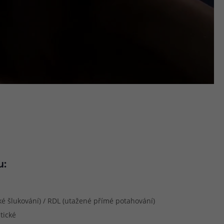
u:
é šlukování) / RDL (utažené přímé potahování)
tické