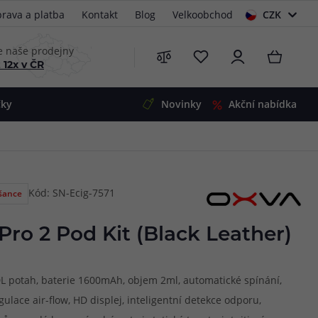
rava a platba
Kontakt
Blog
Velkoobchod
CZK
EUR
e naše prodejny
 12x v ČR
čky
Novinky
Akční nabídka
e
i-Ohm
illa
Kód: SN-Ecig-7571
 šance
 Alpha
4
G5
 S&V
ro 2 Pod Kit (Black Leather)
 V2
00 Pro
Mini
S&V
DL potah, baterie 1600mAh, objem 2ml, automatické spínání,
220
 3v1
45
ulace air-flow, HD displej, inteligentní detekce odporu,
Zobrazit produkty
Zobrazit produkty
Zobrazit produkty
Zobrazit produkty
Zobrazit produkty
Zobrazit produkty