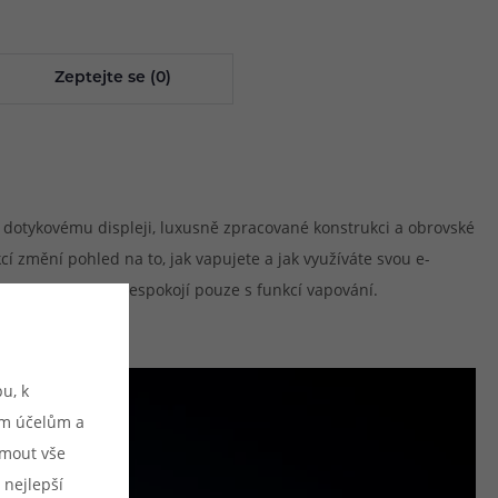
Zeptejte se (0)
HD dotykovému displeji, luxusně zpracované konstrukci a obrovské
změní pohled na to, jak vapujete a jak využíváte svou e-
ivatele, kteří se nespokojí pouze s funkcí vapování.
u, k
ým účelům a
ijmout vše
 nejlepší