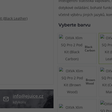
inteligentní statistika vapování
dotykové ovládání, bohaté funkc
při nákupu vědět
m, podle čeho se rozhodnout
nější, než si myslíte
včetně výběru jiných jazyků, ko
Vyberte barvu
Black
Carbon
Brown
Wood
info@ejuice.cz
kdykoliv