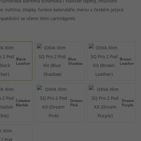
, různorodá barevná schémata i statické tapety, intuitivní
e, svítilna, stopky, funkce kalendáře, menu v českém jazyce
mpatibilní se všemi Xlim cartridgemi.
Black
Blue
Brown
Leather
Shadow
Leather
Celadon
Dream
Dream
Marble
Pink
Purple