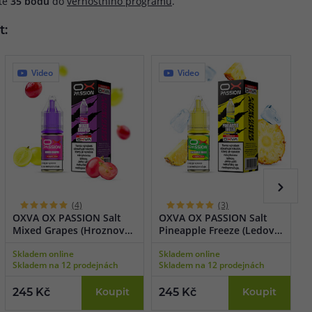
áte
35
bodů
do
věrnostního programu
.
t:
Video
Video
(4)
(3)
OXVA OX PASSION Salt
OXVA OX PASSION Salt
O
Mixed Grapes (Hroznový
Pineapple Freeze (Ledový
S
mix) 10ml
ananas) 10ml
C
Skladem online
Skladem online
N
t
Skladem na 12 prodejnách
Skladem na 12 prodejnách
S
245 Kč
Koupit
245 Kč
Koupit
2