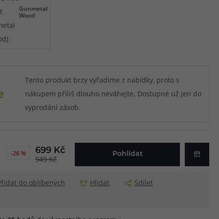
Gunmetal
Wood
Tento produkt brzy vyřadíme z nabídky, proto s
e
nákupem příliš dlouho neváhejte. Dostupné už jen do
vyprodání zásob.
699 Kč
-26 %
Pohlídat
949 Kč
Přidat do oblíbených
Hlídat
Sdílet