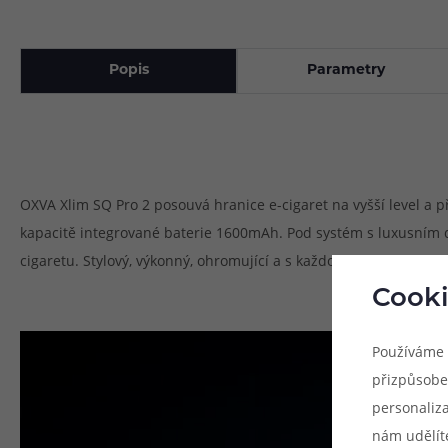
Popis
Parametry
OXVA Xlim SQ Pro 2 posouvá hranice e-cigaret na vyšší level a p
kapacitě integrované baterie 1600mAh. Pod systém s luxusním 
cigaretu. Stylový, výkonný, ohromující a s každou informací jako
Cooki
Používáme 
přizpůsobe
personaliz
nám udělít