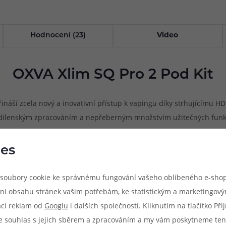
Hodnocení (23)
Video
OXVA Xlim SQ Pro 2 Pod Kit
řináší zcela nový a inovativní přístup k vapingu díky strhujícímu 
dílenským zpracováním a nepřeberným množstvím užitečných funkcí 
 na dlani - OXVA Xlim SQ Pro 2 Pod Kit je pod systém pro náročné už
es
soubory cookie ke správnému fungování vašeho oblíbeného e-shop
ní obsahu stránek vašim potřebám, ke statistickým a marketingov
aci reklam od
Googlu
i dalších společností. Kliknutím na tlačítko Př
e souhlas s jejich sběrem a zpracováním a my vám poskytneme ten