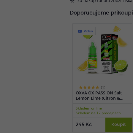
Za nákup tohoto zboží získ
Doporučujeme přikoupi
Video
(1)
OXVA OX PASSION Salt
Lemon Lime (Citron &
limetka) 10ml
Skladem online
Skladem na 12 prodejnách
245 Kč
Koupit