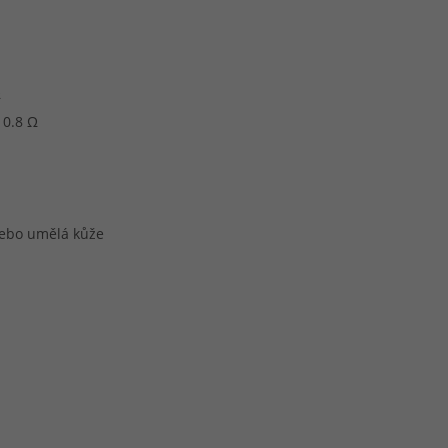
Ω
 0.8 Ω
 nebo umělá kůže