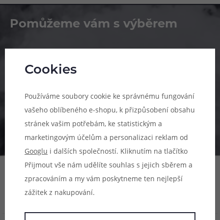
Pomůžeme vám s výběrem
483 51 51 31
Po–Pá: 09:00–17:00
Cookies
info@ejuice.cz
Používáme soubory cookie ke správnému fungování
kdykoliv
vašeho oblíbeného e-shopu, k přizpůsobení obsahu
stránek vašim potřebám, ke statistickým a
marketingovým účelům a personalizaci reklam od
Googlu
i dalších společností. Kliknutím na tlačítko
Přijmout vše nám udělíte souhlas s jejich sběrem a
zpracováním a my vám poskytneme ten nejlepší
zážitek z nakupování.