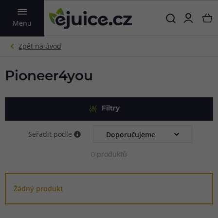
VYHLEDAT
Menu
Pioneer4you
Filtry
Seřadit podle
0 produktů
Žádný produkt