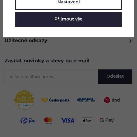
Nastavení
O nás
Přijmout vše
Vše o nákupu
Užitečné odkazy
Zasílat novinky a slevy na e-mail
Odeslat