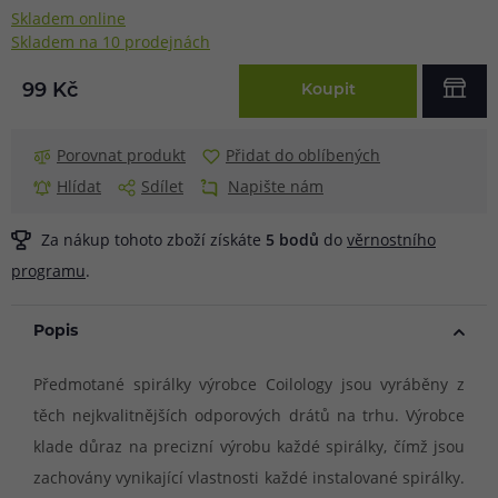
Skladem online
Skladem na 10 prodejnách
99 Kč
Koupit
Porovnat produkt
Přidat do oblíbených
Hlídat
Sdílet
Napište nám
Za nákup tohoto zboží získáte
5
bodů
do
věrnostního
programu
.
Popis
Předmotané spirálky výrobce Coilology jsou vyráběny z
těch nejkvalitnějších odporových drátů na trhu. Výrobce
klade důraz na precizní výrobu každé spirálky, čímž jsou
zachovány vynikající vlastnosti každé instalované spirálky.