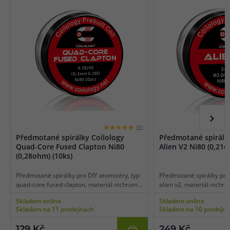
(1)
Předmotané spirálky Coilology
Předmotané spirálky
Quad-Core Fused Clapton Ni80
Alien V2 Ni80 (0,21o
(0,28ohm) (10ks)
Předmotané spirálky pro DIY atomizéry, typ
Předmotané spirálky pro 
quad-core fused clapton, materiál nichrom,
alien v2, materiál nichr
odpor 0,28 ohm, vhodné pro DL vaping,
vhodné pro DL vaping, vn
Skladem online
Skladem online
vnitřní průměr spirálky 3 mm, balení 10 ks.
spirálky 3 mm, balení 10 
Skladem na 11 prodejnách
Skladem na 10 prodejn
129 Kč
249 Kč