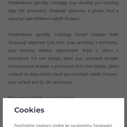
Předmotané spirálky Coilology jsou vhodné pro všechny
typy DIY atomizérů. Dodávají výbornou a plnou chuť a
zaručují také efektivní náběh žhavení.
Předmotané spirálky Coilology Fused Clapton Ni80
disponují odporem 0,34 ohm. Jsou vyrobeny z nichromu.
Jsou tvořeny dvěma odporovými dráty v jádru s
průměrem 0,4 mm (26GA), které jsou omotané tenkým
nichromovým drátem s průměrem 0,13 mm (36GA). Jádro
složené ze dvou drátů slouží pro rychlejší náběh žhavení.
Jsou určené pro DL DIY atomizéry.
Provedení spirálky:
Fused Clapton
Odpor jedné spirálky:
0,34 ohm
Cookies
Materiál:
Ni80 (nichrom)
Vnitřní průměr spirálky:
3 mm (5 otoček)
Používáme soubory cookie ke správnému fungování