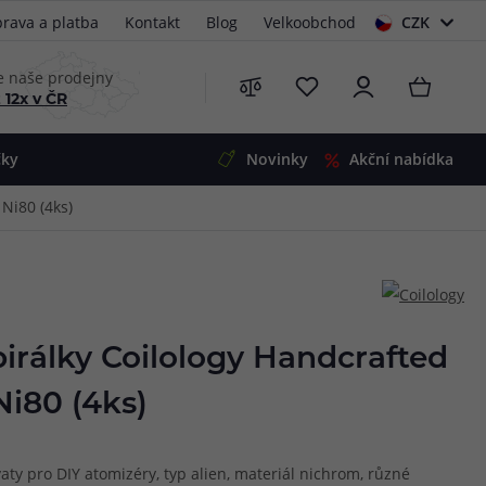
rava a platba
Kontakt
Blog
Velkoobchod
CZK
EUR
e naše prodejny
 12x v ČR
čky
Novinky
Akční nabídka
Ni80 (4ks)
e
i-Ohm
illa
 Alpha
4
G5
 S&V
irálky Coilology Handcrafted
 V2
00 Pro
Ni80 (4ks)
Mini
S&V
220
 3v1
45
ty pro DIY atomizéry, typ alien, materiál nichrom, různé
Zobrazit produkty
Zobrazit produkty
Zobrazit produkty
Zobrazit produkty
Zobrazit produkty
Zobrazit produkty