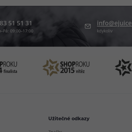
83 51 51 31
info@ejuice
o–Pá: 09:00–17:00
kdykoliv
Užitečné odkazy
Značky