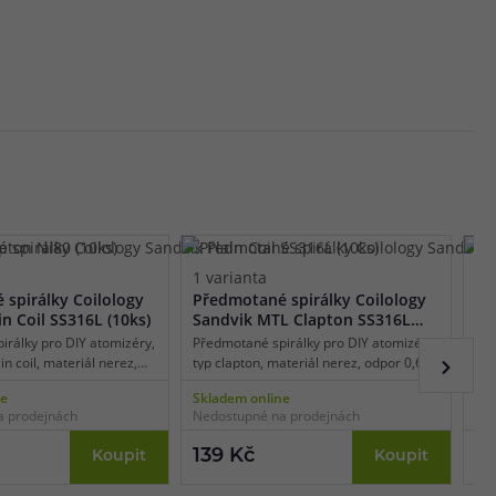
1 varianta
1 
spirálky Coilology
Předmotané spirálky Coilology
Př
in Coil SS316L (10ks)
Sandvik MTL Clapton SS316L
Sa
(10ks)
SS
irálky pro DIY atomizéry,
Předmotané spirálky pro DIY atomizéry,
Pře
ain coil, materiál nerez,
typ clapton, materiál nerez, odpor 0,62
typ
 vhodné pro MTL vaping,
ohm, vhodné pro MTL vaping, vnitřní
0,4
ne
Skladem online
Skl
 spirálek 2,5 mm, balení
průměr spirálky 2,5 mm, balení 10 ks.
vni
a prodejnách
Nedostupné na prodejnách
Ned
10 
139 Kč
13
Koupit
Koupit