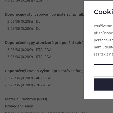
- 3-28/36 (0.28Ω) - 2.5mm
Cooki
Doporučený styl vapování po instalaci spirálky:
- 3-26/36 (0.20Ω) - DL
Používáme 
- 3-28/36 (0.28Ω) - DL
přizpůsobe
personaliz
Doporučené typy atomizérů pro použití spirálek:
nám udělít
- 3-26/36 (0.20Ω) - RTA, RDA
zážitek z n
- 3-28/36 (0.28Ω) - RTA, RDA
Doporučený rozsah výkonu pro správné fungování spirálek:
- 3-26/36 (0.20Ω) - 40 - 60W
- 3-28/36 (0.28Ω) - 30 - 45W
Materiál:
Nichrom (Ni80)
Provedení:
Alien