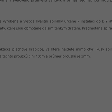
 velikánem světového průmyslu Sandvik a přináší jedinečnou řad
 vyrobené a vysoce kvalitní spirálky určené k instalaci do DIY 
dráty, které jsou obmotané dalším tenkým drátem. Předmotané spirá
ktické plechové krabičce, ve které najdete mimo čtyři kusy spir
ka těchto proužků činí 10cm a průměr proužků je 3mm.