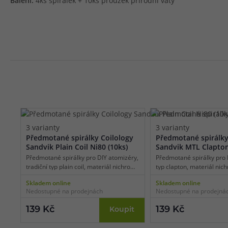
Balení:
4ks spirálek + 10ks proužek přírodní vaty
3 varianty
3 varianty
Předmotané spirálky Coilology
Předmotané spirálky
Sandvik Plain Coil Ni80 (10ks)
Sandvik MTL Clapto
(10ks)
Předmotané spirálky pro DIY atomizéry,
Předmotané spirálky pro 
tradiční typ plain coil, materiál nichrom,
typ clapton, materiál nic
různé odpory, vhodné pro MTL/RDL
odpory, vhodné pro MTL va
Skladem online
Skladem online
vaping, vnitřní průměr spirálek 2,5 mm,
průměr spirálek 2,5 mm, b
Nedostupné na prodejnách
Nedostupné na prodejná
balení 10 ks.
139 Kč
139 Kč
Koupit