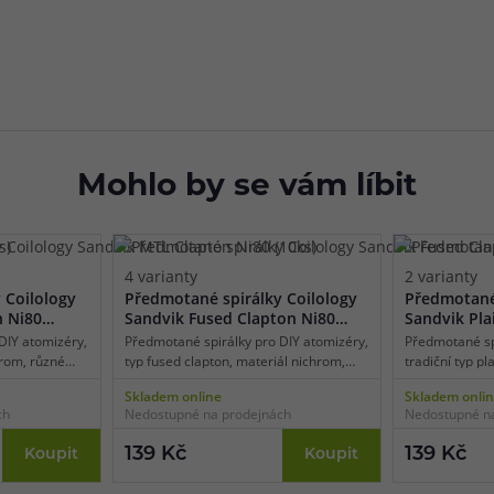
Mohlo by se vám líbit
4 varianty
2 varianty
 Coilology
Předmotané spirálky Coilology
Předmotané 
n Ni80
Sandvik Fused Clapton Ni80
Sandvik Pla
(10ks)
DIY atomizéry,
Předmotané spirálky pro DIY atomizéry,
Předmotané sp
hrom, různé
typ fused clapton, materiál nichrom,
tradiční typ pl
ping, vnitřní
různé odpory, vhodné pro DL/MTL/RDL
různé odpory,
Skladem online
Skladem onli
alení 10 ks.
vaping, různé vnitřní průměry spirálek,
vnitřní průměr
ch
Nedostupné na prodejnách
Nedostupné n
balení 10 ks.
10 ks.
139 Kč
139 Kč
Koupit
Koupit