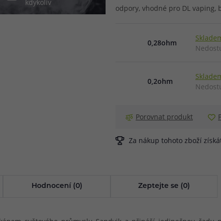
kdykoliv
odpory, vhodné pro DL vaping, b
při nákupu vědět
m, podle čeho se rozhodnout
nější, než si myslíte
Skladem
0,28ohm
Nedost
Skladem
0,2ohm
Nedost
Porovnat produkt
Za nákup tohoto zboží získ
Hodnocení (0)
Zeptejte se (0)