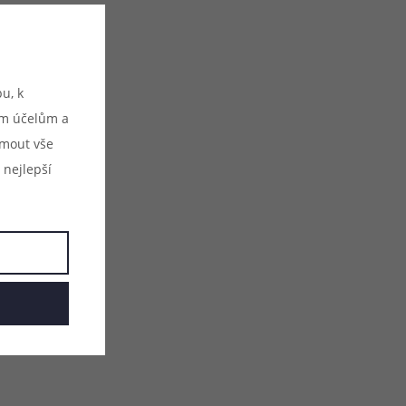
u, k
ým účelům a
ijmout vše
 nejlepší