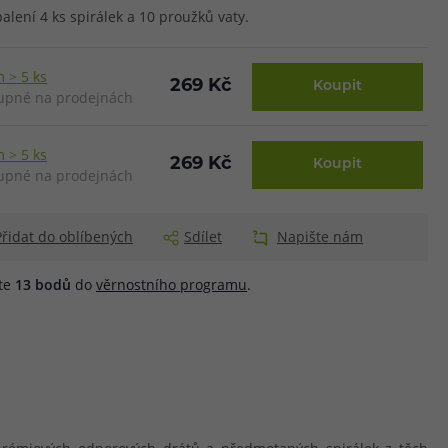
alení 4 ks spirálek a 10 proužků vaty.
 > 5 ks
269 Kč
Koupit
upné na prodejnách
 > 5 ks
269 Kč
Koupit
upné na prodejnách
Přidat do oblíbených
Sdílet
Napište nám
áte
13
bodů
do
věrnostního programu
.