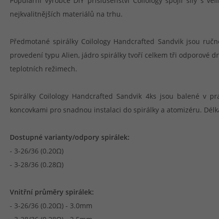
Populární výrobce DIY příslušenství Coilology spojil síly s
nejkvalitnějších materiálů na trhu.
Předmotané spirálky Coilology Handcrafted Sandvik jsou ručně
provedení typu Alien, jádro spirálky tvoří celkem tři odporové 
teplotních režimech.
Spirálky Coilology Handcrafted Sandvik 4ks jsou balené v pra
koncovkami pro snadnou instalaci do spirálky a atomizéru. Dél
Dostupné varianty/odpory spirálek:
- 3-26/36 (0.20Ω)
- 3-28/36 (0.28Ω)
Vnitřní průměry spirálek:
- 3-26/36 (0.20Ω) - 3.0mm