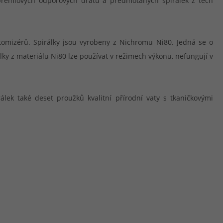
u prémiových odporových drátů a předmotaných spirálek z těch
atomizérů. Spirálky jsou vyrobeny z Nichromu Ni80. Jedná se o
lky z materiálu Ni80 lze používat v režimech výkonu, nefungují v
álek také deset proužků kvalitní přírodní vaty s tkaničkovými