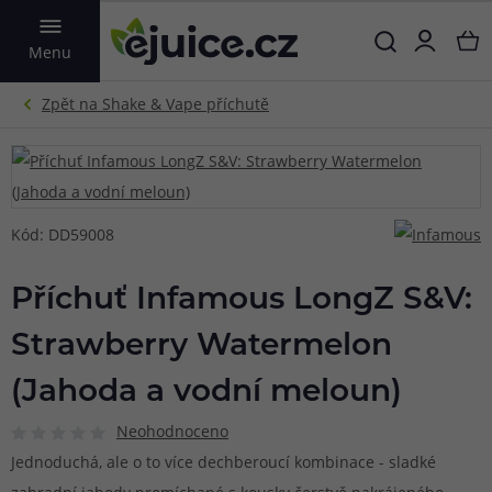
VYHLEDAT
Menu
Kód: DD59008
Příchuť Infamous LongZ S&V:
Strawberry Watermelon
(Jahoda a vodní meloun)
Neohodnoceno
Jednoduchá, ale o to více dechberoucí kombinace - sladké