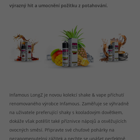
výrazný hit a umocnění požitku z potahování.
Infamous LongZ je novou kolekcí shake & vape příchutí
renomovaného výrobce Infamous. Zaměřuje se výhradně
na uživatele preferující shaky s kooladovým dovětkem,
dokáže však potěšit také příznivce nápojů a osvěžujících
ovocných směsí. Připravte své chuťové pohárky na
nezapomenutelný zážitek a nechte se unášet perfektně