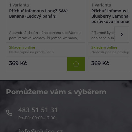
1 varianta
1 varianta
Příchuť Infamous LongZ S&V:
Příchuť Infamous L
Banana (Ledový banán)
Blueberry Lemonade
borůvková limonáda
Autentická chuť zralého banánu s pořádnou
Příjemně kyselkavá chuť 
porcí mrazivé koolady. Příjemně krémová,
doplněné o sladké aroma
osvěžující a dechberoucí chuť, která vás
nasbíraných borůvek utv
Skladem online
Skladem online
dokáže srazit do kolen. Pro milovníky
spojení osvěžujících ovo
Nedostupné na prodejnách
Nedostupné na prodejn
banánu rozhodně to pravé.
jakoukoliv příležitost. Od
limonády se už neodtrhn
369 Kč
369 Kč
Pomůžeme vám s výběrem
483 51 51 31
Po–Pá: 09:00–17:00
info@ejuice.cz