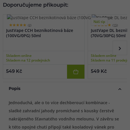
Doporučujeme přikoupit:
Náš tip
(2)
(15)
JustVape CCH beznikotinová báze
JustVape DL beznik
(100VG/0PG) 50ml
(70VG/30PG) 50ml
Skladem online
Skladem online
Skladem na 12 prodejnách
Skladem na 11 prodejn
549 Kč
549 Kč
Popis
Jednoduchá, ale o to více dechberoucí kombinace -
sladké zahradní jahody promíchané s kousky čerstvě
nakrájeného šťavnatého vodního melounu. V závěru se
k této opojné chuti připojí také kooladový vánek pro