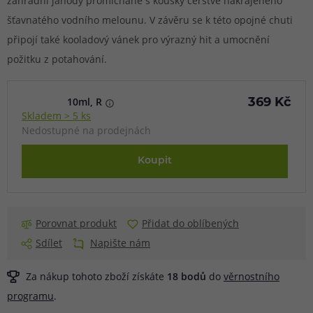
zahradní jahody promíchané s kousky čerstvě nakrájeného
šťavnatého vodního melounu. V závěru se k této opojné chuti
připojí také kooladový vánek pro výrazný hit a umocnění
požitku z potahování.
10ml, R
369 Kč
Skladem > 5 ks
Nedostupné na prodejnách
Koupit
Porovnat produkt
Přidat do oblíbených
Sdílet
Napište nám
Za nákup tohoto zboží získáte
18
bodů
do
věrnostního
programu
.