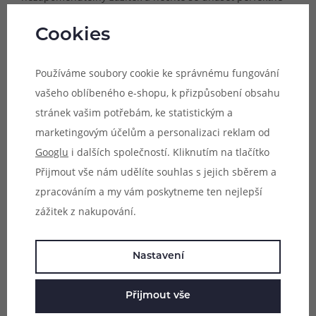
zvolenými recepturami a kvalitními ingrediencemi v
Cookies
každém aromatu LongZ.
Používáme soubory cookie ke správnému fungování
Příchutě Infamous LongZ pochází z Chorvatska a byly
vašeho oblíbeného e-shopu, k přizpůsobení obsahu
navrženy předními vapery, kteří se s vámi nyní podělí o
stránek vašim potřebám, ke statistickým a
tento mimořádný chuťový zážitek. Všechny příchutě
marketingovým účelům a personalizaci reklam od
prochází přísnými výstupními kontrolami pro uvedení na
Googlu
i dalších společností. Kliknutím na tlačítko
trh a jsou mnohokrát testovány, aby bylo dosaženo
Přijmout vše nám udělíte souhlas s jejich sběrem a
skutečně jedinečně vyladěné chuti každé příchutě z této
zpracováním a my vám poskytneme ten nejlepší
okouzlující řady. Příchutě Infamous LongZ jsou dodávány
zážitek z nakupování.
ve velkých 60 ml lahvičkách, ve kterých se nachází příchuť
pro namíchání s vlastní bází.
Nastavení
Postup přípravy e-liquidu Infamous LongZ S&V:
Do 60 ml
lahvičky s příchutí dolijte bázi. Lahvičku důkladně
Přijmout vše
protřepejte. Poté můžete ihned vapovat díky systému