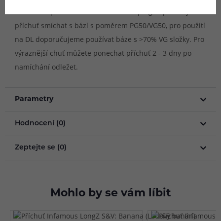
shake & vape. Pro míchání na MTL vaping doporučujeme
příchuť smíchat s bází s poměrem PG50/VG50, pro použití
na DL doporučujeme používat báze s >70% VG složky. Pro
výraznější chuť můžete ponechat příchuť 2 - 3 dny po
namíchání odležet.
Parametry
Hodnocení (0)
Zeptejte se (0)
Mohlo by se vám líbit