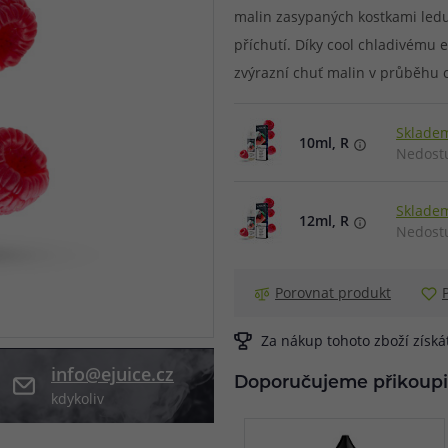
malin zasypaných kostkami ledu
při nákupu vědět
příchutí. Díky cool chladivému 
m, podle čeho se rozhodnout
nější, než si myslíte
zvýrazní chuť malin v průběhu 
Skladem
10ml, R
Nedost
Skladem
12ml, R
Nedost
Porovnat produkt
Za nákup tohoto zboží získ
info@ejuice.cz
Doporučujeme přikoupi
kdykoliv