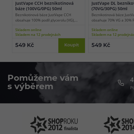
JustVape CCH beznikotinová
JustVape DL bezniko
báze (100VG/0PG) 50ml
(70VG/30PG) 50ml
Beznikotinová báze JustVape CCH
Beznikotinová báze JustV
obsahuje 100% podíl glycerolu (VG),
obsahuje 70% VG a 30% P
díky tomu je vhodná pro nízkoodporové
je vhodná pro výkonné e-
Skladem online
Skladem online
e-cigarety používané pro extrémní
používané pro přímý potah
Skladem na 12 prodejnách
Skladem na 12 prodejná
tvorbu páry a získání té nejlepší chuti.
vaping). Bázi lze smíchat 
Bázi lze smíchat s libovolnou příchutí a
příchutí a nikotinovými bo
549 Kč
549 Kč
Koupit
nikotinovými boostery či salt boostery.
boostery.
Pomůžeme vám
4
s výběrem
P