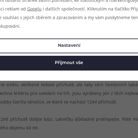
ní obsahu stránek vašim potřebám, ke statistickým a marketingov
aci reklam od
Googlu
i dalších společností. Kliknutím na tlačítko Př
e souhlas s jejich sběrem a zpracováním a my vám poskytneme ten
akupování.
Nastavení
Přijmout vše
x&Go! Jedná se o aromata typu shake & vape, stačí je tedy jednod
cné směsi, oblíbené ledové příchutě, ale taky sérii famózních ta
hna kritéria pro uvedení na trh. Jsou vyrobeny jen z těch nejkva
bby Gorilla lahvičce, ve které se nachází 12ml příchutě.
2ml příchutě dolijte bázi. Lahvičku důkladně protřepejte. Poté 
ového objemu 60 ml.