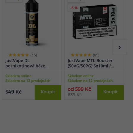
-6 %
(15)
(85)
JustVape DL
JustVape MTL Booster
J
beznikotinová báze
(50VG/50PG) 5x10ml /
(
(70VG/30PG) 50ml
18mg
Skladem online
Skladem online
S
Skladem na 12 prodejnách
Skladem na 12 prodejnách
S
od 599 Kč
o
549 Kč
Koupit
Koupit
639 Kč
6