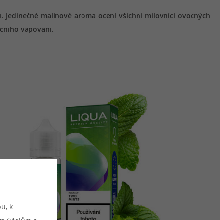
u. Jedinečné malinové aroma ocení všichni milovníci ovocných
očního vapování.
u, k