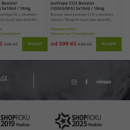
L Booster
JustVape CCH Booster
Ju
) 5x10ml / 18mg
(100VG/0PG) 5x10ml / 18mg
(5
JustVape DL s obsahem
Booster báze JustVape CCH s obsahem
Boo
ml slouží jako doplněk
nikotinu 18mg/ml slouží jako doplněk
nik
nové báze k namíchání
pro beznikotinové báze k namíchání
pro
ne
Skladem online
Skl
vané koncentrace.
přesné požadované koncentrace. Báze
pře
2 prodejnách
Skladem na 12 prodejnách
Skl
 / VG je 30% / 70%, díky
obsahuje 100% podíl glycerolu (VG),
Pom
á pro výkonné
díky tomu je vhodná pro nízkoodporové
tom
Kč
od 599 Kč
13
Koupit
Koupit
639 Kč
639 Kč
igarety používané pro
e-cigarety používané pro extrémní
sta
 plic (DL).
tvorbu páry a získání té nejlepší chuti.
pro
(MT
.cz