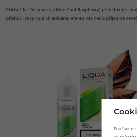
Příchuť Ice Raspberry (dříve Cool Raspberry) představuje ch
příchutí. Díky cool chladivému efektu vás navíc příjemně osvě
Cooki
Používáme 