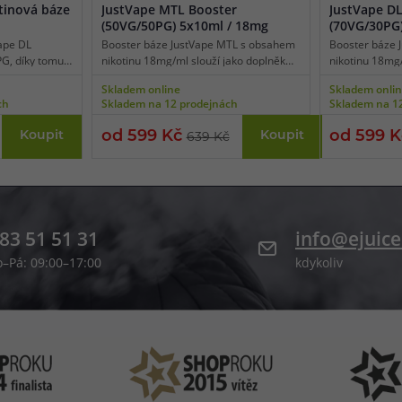
tinová báze
JustVape MTL Booster
JustVape D
(50VG/50PG) 5x10ml / 18mg
(70VG/30PG
ape DL
Booster báze JustVape MTL s obsahem
Booster báze 
G, díky tomu
nikotinu 18mg/ml slouží jako doplněk
nikotinu 18mg/
cigarety
pro beznikotinové báze k namíchání
pro beznikoti
Skladem online
Skladem onli
 do plic (DL
přesné požadované koncentrace.
přesné požado
ch
Skladem na 12 prodejnách
Skladem na 1
s libovolnou
Poměr látek PG / VG je 50% / 50%, díky
Poměr látek PG
ostery či salt
tomu lze bázi použít ve všech
tomu je vhodn
od 599 Kč
od 599 
Koupit
Koupit
639 Kč
standardních elektronických cigaretách
elektronické c
pro běžné kouření stylem pusa-plíce
přímý potah do
(MTL).
83 51 51 31
info@ejuice
o–Pá: 09:00–17:00
kdykoliv