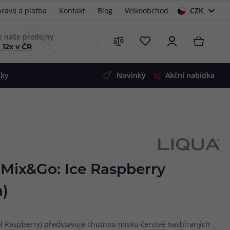
rava a platba
Kontakt
Blog
Velkoobchod
CZK
EUR
e naše prodejny
 12x v ČR
čky
Novinky
Akční nabídka
e
i-Ohm
illa
 Alpha
4
G5
 S&V
 Mix&Go: Ice Raspberry
 V2
00 Pro
a)
Mini
S&V
220
 3v1
45
ool Raspberry) představuje chutnou misku čerstvě nasbíraných
Zobrazit produkty
Zobrazit produkty
Zobrazit produkty
Zobrazit produkty
Zobrazit produkty
Zobrazit produkty