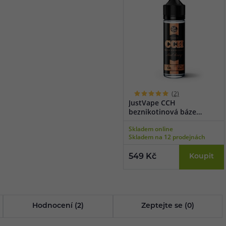
(2)
JustVape CCH
beznikotinová báze
(100VG/0PG) 50ml
Skladem online
Skladem na 12 prodejnách
549 Kč
Koupit
Hodnocení (2)
Zeptejte se (0)