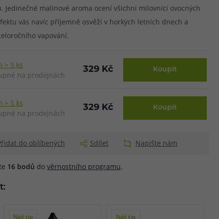
. Jedinečné malinové aroma ocení všichni milovníci ovocných
efektu vás navíc příjemně osvěží v horkých letních dnech a
celoročního vapování.
 > 5 ks
329 Kč
Koupit
upné na prodejnách
 > 5 ks
329 Kč
Koupit
upné na prodejnách
Přidat do oblíbených
Sdílet
Napište nám
áte
16
bodů
do
věrnostního programu
.
t:
Náš tip
Náš tip