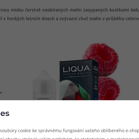
utnou misku čerstvě nasbíraných malin zasypaných kostkami led
ží v horkých letních dnech a zvýrazní chuť malin v průběhu celor
es
soubory cookie ke správnému fungování vašeho oblíbeného e-shop