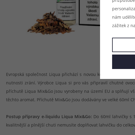
přizpůsobe
personaliz
nám udělít
zážitek z n
Evropská společnost Liqua přichází s novou kolekcí příchutí Mi
nutnosti zrání. Výrobce Liqua si pro vás připravil chutné ovo
příchutě Liqua Mix&Go jsou vyrobeny na území EU a splňují všec
těchto aromat. Příchutě Mix&Go jsou dodávány ve velké 60ml Chu
Postup přípravy e-liquidu Liqua Mix&Go:
Do 60ml lahvičky s 1
kvalitnější a plnější chuti nemusíte doplňovat lahvičku do celk