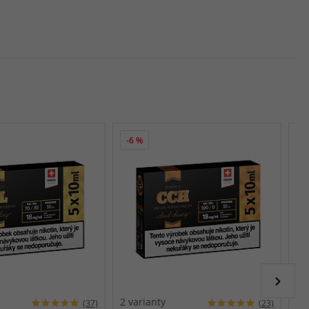
-6 %
2 varianty
1 
(37)
(23)