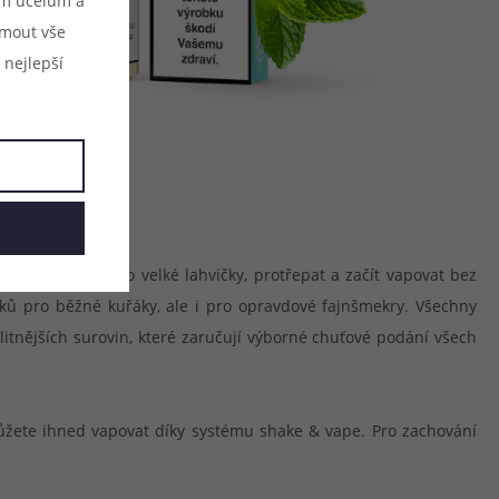
ým účelům a
ijmout vše
 nejlepší
uše dolít bází do velké lahvičky, protřepat a začít vapovat bez
báků pro běžné kuřáky, ale i pro opravdové fajnšmekry. Všechny
litnějších surovin, které zaručují výborné chuťové podání všech
můžete ihned vapovat díky systému shake & vape. Pro zachování