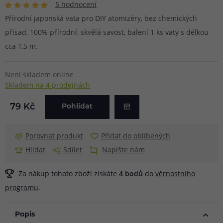
5 hodnocení
Přírodní japonská vata pro DIY atomizéry, bez chemických
přísad, 100% přírodní, skvělá savost, balení 1 ks vaty s délkou
cca 1,5 m.
Není skladem online
Skladem na 4 prodejnách
79 Kč
Pohlídat
Porovnat produkt
Přidat do oblíbených
Hlídat
Sdílet
Napište nám
Za nákup tohoto zboží získáte
4
bodů
do
věrnostního
programu
.
Popis