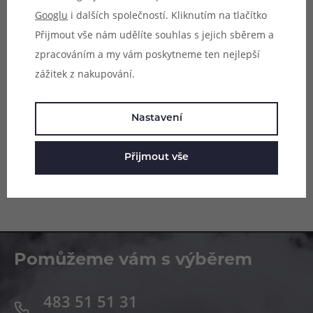
MTL atomizéry.
Googlu
i dalších společností. Kliknutím na tlačítko
Přijmout vše nám udělíte souhlas s jejich sběrem a
Obsah balení:
1ks vaty s délkou cca 1,5 m
zpracováním a my vám poskytneme ten nejlepší
Materiál:
100% přírodní japonská bavlna
zážitek z nakupování.
Parametry
Nastavení
Hodnocení (5)
Přijmout vše
Zeptejte se (0)
Pomůžeme vám s výběrem
483 51 51 31