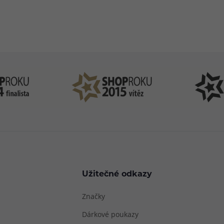
83 51 51 31
info@ejuice
o–Pá: 09:00–17:00
kdykoliv
Užitečné odkazy
Značky
Dárkové poukazy