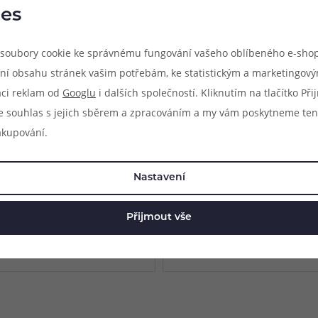
na konkrétních pozicích.
es
soubory cookie ke správnému fungování vašeho oblíbeného e-shop
ní obsahu stránek vašim potřebám, ke statistickým a marketingov
aci reklam od
Googlu
i dalších společností. Kliknutím na tlačítko Př
e souhlas s jejich sběrem a zpracováním a my vám poskytneme ten
akupování.
el 3v1 REMAX SUDA (Bílý)
Dobíjecí kabel 3v1 Remax RC-
Series (Černý)
Nastavení
bíjecí kabel 3v1, konektory micro USB,
Multifunkční dobíjecí kabel 3v1, kone
ng, délka 1 m, podpora dobíjení 2,4A,
USB-C a Lightning, délka 1,2 m, podp
3,1A, balení 1 ks.
nline
Není skladem online
Přijmout vše
rodejně
Nedostupné na prodejnách
179 Kč