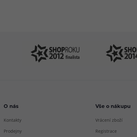
Pomůžeme vám
4
s výběrem
P
O nás
Vše o nákupu
Kontakty
Vrácení zboží
Prodejny
Registrace