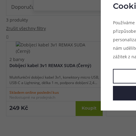
Cooki
3 produkty
Používáme 
Zrušit všechny filtry
přizpůsobe
personaliz
nám udělít
zážitek z n
2 barvy
2 barvy
Dobíjecí kabel 3v1 REMAX SUDA (Černý)
Dobíjecí kab
Multifunkční dobíjecí kabel 3v1, konektory micro USB,
Multifunkční do
USB-C a Lightning, délka 1 m, podpora dobíjení 2,4A,
USB-C a Lightni
balení 1 ks.
balení 1 ks.
Skladem online poslední kus
Není skladem o
Nedostupné na prodejnách
Skladem na 1 p
249 Kč
249 Kč
Koupit