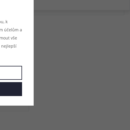
u, k
ým účelům a
ijmout vše
 nejlepší
(1)
124th Jany
ktory micro USB,
ora dobíjení