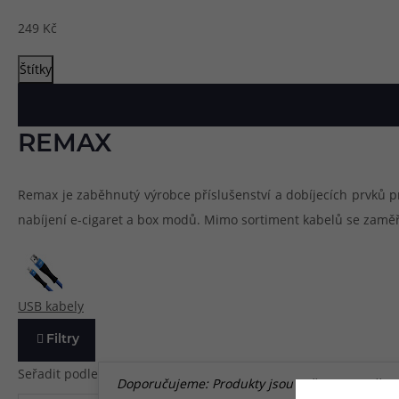
249
Kč
Článek:
Vybíráme e-liquid, aneb co potřebujete 
Článek:
Vybíráte první e-cigaretu? Poradíme vá
Článek:
Jak namíchat vlastní e-liquid? Je to snad
Štítky
REMAX
Remax je zaběhnutý výrobce příslušenství a dobíjecích prvků pro
nabíjení e-cigaret a box modů. Mimo sortiment kabelů se zaměřu
USB kabely
Filtry
Seřadit podle
Doporučujeme: Produkty jsou seřazeny podle náz