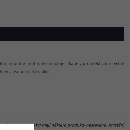
elům nabídne multifunkční dobíjecí kabely pro efektivní a rychlé
fony a osobní elektroniku.
a konci. V této sekci mají některé produkty nastavené umístění