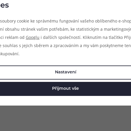
es
Hodnocení (0)
Zeptejte se (0)
soubory cookie ke správnému fungování vašeho oblíbeného e-shop
ní obsahu stránek vašim potřebám, ke statistickým a marketingov
clearomizéry a atomizéry s uchycením náustku typu 510. Je vyrobe
aci reklam od
Googlu
i dalších společností. Kliknutím na tlačítko Př
eho atomizéru. Lze ho také použít v případě poškození stávají
e souhlas s jejich sběrem a zpracováním a my vám poskytneme ten
ek a nezkresluje chuť výsledné produkované páry.
akupování.
Nastavení
Přijmout vše