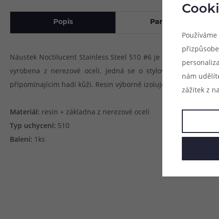
Cooki
Popis
Parametry
Používáme 
přizpůsobe
Náustek Noctilucent Stainless Steel 510 #6 je kompatibilní s 
personaliz
vyrobena z nerezové oceli. Jedná se o stylový doplněk vaš
nám udělít
připomínajícím hadí kůži. Resin výborně izoluje teplo od spirál
zážitek z n
Materiál:
resin + základna z nerezové oceli
Typ uchycení:
510
Balení:
1ks