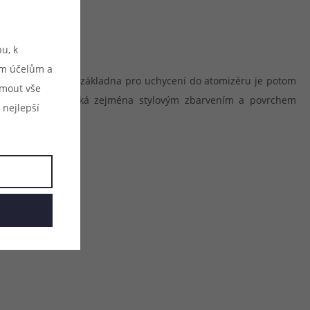
u, k
ým účelům a
n z resinu, spodní základna pro uchycení do atomizéru je potom
ijmout vše
cího náustku. Vyniká zejména stylovým zbarvením a povrchem
 nejlepší