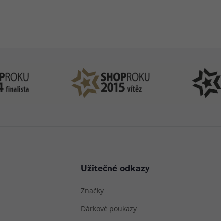
83 51 51 31
info@ejuice
o–Pá: 09:00–17:00
kdykoliv
Užitečné odkazy
Značky
Dárkové poukazy