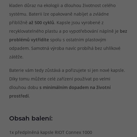
kladen důraz na ekologii a dlouhou životnost celého
systému. Baterii lze opakovaně nabíjet a zvládne
přibližně
až 500 cyklů
. Kapsle jsou vyrobené z
recyklovatelného plastu a po vypotřebování náplně je
bez
problémů vytřídíte
spolu s ostatním plastovým
odpadem. Samotná výroba navíc probíhá bez uhlíkové
zátěže.
Baterie vám tedy zůstává a pořizujete si jen nové kapsle.
Díky tomu můžete celé zařízení používat po velmi
dlouhou dobu
s minimálním dopadem na životní
prostředí
.
Obsah balení:
1x předplněná kapsle RIOT Connex 1000