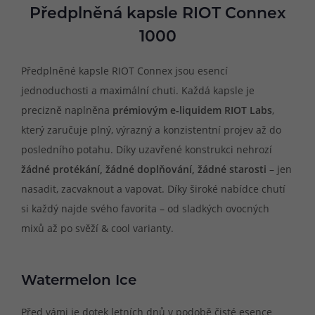
Předplněná kapsle RIOT Connex
1000
Předplněné kapsle RIOT Connex jsou esencí
jednoduchosti a maximální chuti. Každá kapsle je
precizně naplněna
prémiovým e-liquidem RIOT Labs
,
který zaručuje plný, výrazný a konzistentní projev až do
posledního potahu. Díky uzavřené konstrukci nehrozí
žádné protékání, žádné doplňování, žádné starosti
– jen
nasadit, zacvaknout a vapovat. Díky široké nabídce chutí
si každý najde svého favorita – od sladkých ovocných
mixů až po svěží & cool varianty.
Watermelon Ice
Před vámi je dotek letních dnů v podobě čisté esence