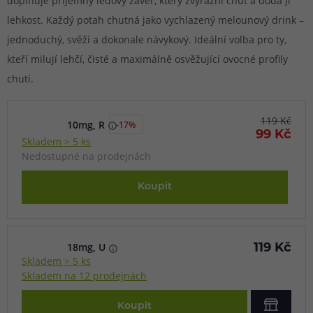
doplňuje příjemný ledový závěr, který zvýrazní chuť a dodá jí
lehkost. Každý potah chutná jako vychlazený melounový drink –
jednoduchý, svěží a dokonale návykový. Ideální volba pro ty,
kteří milují lehčí, čisté a maximálně osvěžující ovocné profily
chutí.
119 Kč
10mg, R
-17%
99 Kč
Skladem > 5 ks
Nedostupné na prodejnách
Koupit
18mg, U
119 Kč
Skladem > 5 ks
Skladem na 12 prodejnách
Koupit