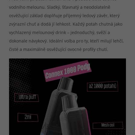
vodního melounu. Sladký, šťavnatý a neodolatelně
osvěžující základ doplňuje příjemný ledový závěr, který
zvýrazní chuť a dodá jí lehkost. Každý potah chutná jako
vychlazený melounový drink – jednoduchý, svěží a
dokonale návykový. Ideální volba pro ty, kteří milují lehčí,
čisté a maximálně osvěžující ovocné profily chutí.