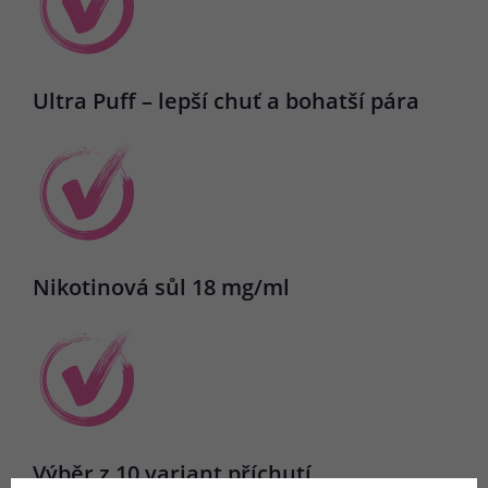
Ultra Puff – lepší chuť a bohatší pára
Nikotinová sůl 18 mg/ml
Výběr z 10 variant příchutí