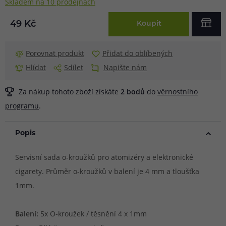
Skladem na 10 prodejnách
49 Kč
Koupit
Porovnat produkt
Přidat do oblíbených
Hlídat
Sdílet
Napište nám
Za nákup tohoto zboží získáte
2
bodů
do
věrnostního
programu
.
Popis
Servisní sada o-kroužků pro atomizéry a elektronické
cigarety. Průměr o-kroužků v balení je 4 mm a tloušťka
1mm.
Balení:
5x O-kroužek / těsnění 4 x 1mm