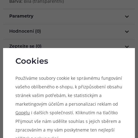
Barva:
Bílá (transparentní)
Parametry
Hodnocení (0)
Zeptejte se (0)
Cookies
Mohlo by se vám líbit
Používáme soubory cookie ke správnému fungování
vašeho oblíbeného e-shopu, k přizpůsobení obsahu
stránek vašim potřebám, ke statistickým a
Sada O-kroužků / těsnění 5x1 mm
Sada O-kroužků / t
marketingovým účelům a personalizaci reklam od
(5ks)
(5ks)
Googlu
i dalších společností. Kliknutím na tlačítko
Přijmout vše nám udělíte souhlas s jejich sběrem a
Náhradní servisní sada o-kroužků pro
Náhradní servisní sada 
zpracováním a my vám poskytneme ten nejlepší
atomizéry a e-cigarety. Průměr o-kroužku 5
atomizéry a e-cigarety. 
mm, tloušťka o-kroužku 1 mm,
mm, tloušťka o-kroužku 