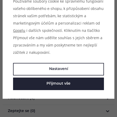
Používáme soubory cookie ke správnému fungování
Kompatibilní zařízení:
vašeho oblíbeného e-shopu, k přizpůsobení obsahu
- Smoant Karat Pod Kit
stránek vašim potřebám, ke statistickým a
marketingovým účelům a personalizaci reklam od
Dostupné odpory a styly potahování:
Googlu
i dalších společností. Kliknutím na tlačítko
- 1,3Ω (MTL vaping)
Přijmout vše nám udělíte souhlas s jejich sběrem a
zpracováním a my vám poskytneme ten nejlepší
zážitek z nakupování.
Objem:
2ml
Obsah balení:
1x cartridge Smoant Karat Pod Kit
Nastavení
Přijmout vše
Parametry
Hodnocení (0)
Zeptejte se (0)