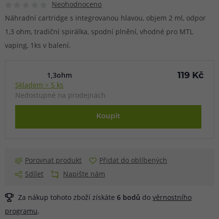
Neohodnoceno
Náhradní cartridge s integrovanou hlavou, objem 2 ml, odpor
1,3 ohm, tradiční spirálka, spodní plnění, vhodné pro MTL
vaping, 1ks v balení.
1,3ohm
119 Kč
Skladem > 5 ks
Nedostupné na prodejnách
Koupit
Porovnat produkt
Přidat do oblíbených
Sdílet
Napište nám
Za nákup tohoto zboží získáte
6
bodů
do
věrnostního
programu
.