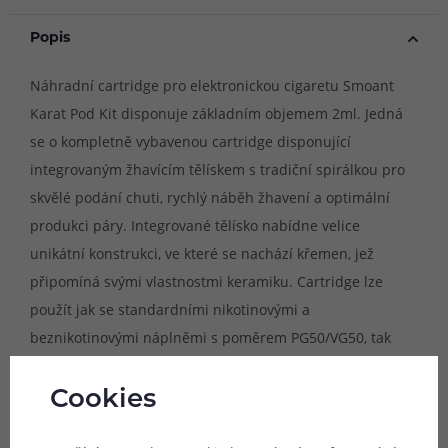
Popis
Náhradní cartridge pro elektronickou cigaretu Smoant
Karat Pod Kit disponuje základním objemem 2ml. Jedná
se o kompletně vybavenou cartridge disponující
integrovaným žhavícím tělískem s tradiční spirálkou pro
skvělé podání chuti, rychlý náběh žhavení a optimální
produkci páry. Integrované tělísko nabídne velice
unikátní konstrukci, ve které se nachází křemen, jež
připomíná svými vlastnostmi keramiku. Cartridge lze
použít jak se standardními nikotinovými a
beznikotinovými náplněmi s poměrem PG50/VG50, tak
také s náplněmi s nikotinovou solí.
Cookies