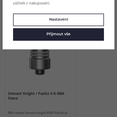
zážitek z nakupování.
Mohlo by se vám líbit
Nastavení
Přijmout vše
Smoant Knight / Pasito II K-RBA
hlava
RBA modul Smoant Knight 80W Pod Kit je