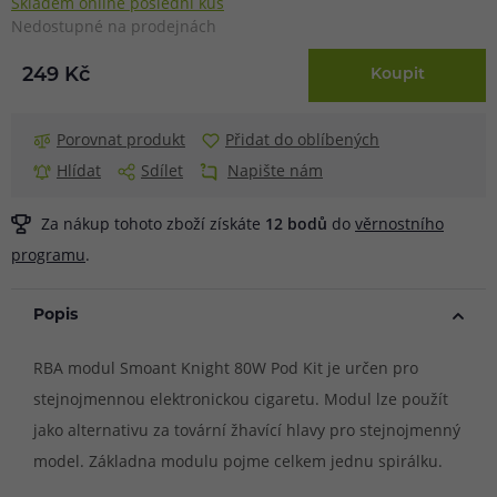
Skladem online poslední kus
Nedostupné na prodejnách
249 Kč
Koupit
Porovnat produkt
Přidat do oblíbených
Hlídat
Sdílet
Napište nám
Za nákup tohoto zboží získáte
12
bodů
do
věrnostního
programu
.
Popis
RBA modul Smoant Knight 80W Pod Kit je určen pro
stejnojmennou elektronickou cigaretu. Modul lze použít
jako alternativu za tovární žhavící hlavy pro stejnojmenný
model. Základna modulu pojme celkem jednu spirálku.