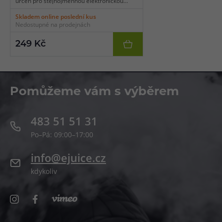
určen pro stejnojmennou elektronickou
cigaretu. Modul lze použít jako alternativu
Skladem online poslední kus
za tovární žhavící hlavy pro stejnojmenný
Nedostupné na prodejnách
model. Základna modulu pojme celkem
jednu spirálku.
249 Kč
Pomůžeme vám s výběrem
483 51 51 31
Po–Pá: 09:00–17:00
info@ejuice.cz
kdykoliv