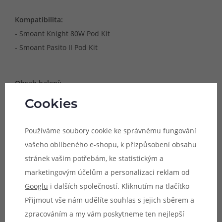
Kompatibilita:
- Smoant Knight 80W Pod Kit
- Smoant Pasito II Pod Kit
Obsah balení:
1x RBA modul pro Smoant Knight 80W Pod Kit
Cookies
1x sada příslušenství
Používáme soubory cookie ke správnému fungování
Parametry
vašeho oblíbeného e-shopu, k přizpůsobení obsahu
stránek vašim potřebám, ke statistickým a
Hodnocení (0)
marketingovým účelům a personalizaci reklam od
Googlu
i dalších společností. Kliknutím na tlačítko
Zeptejte se (0)
Přijmout vše nám udělíte souhlas s jejich sběrem a
zpracováním a my vám poskytneme ten nejlepší