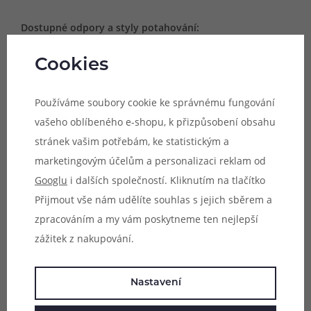
Dostupné odpory a styly potahování:
- 1.0Ω (MTL vaping)
Cookies
Objem:
2ml
Používáme soubory cookie ke správnému fungování
Typ spirálky:
mesh
vašeho oblíbeného e-shopu, k přizpůsobení obsahu
Obsah balení:
stránek vašim potřebám, ke statistickým a
1x cartridge SMOK Airpen Pod
marketingovým účelům a personalizaci reklam od
Googlu
i dalších společností. Kliknutím na tlačítko
Přijmout vše nám udělíte souhlas s jejich sběrem a
Parametry
zpracováním a my vám poskytneme ten nejlepší
Hodnocení (0)
zážitek z nakupování.
Zeptejte se (0)
Nastavení