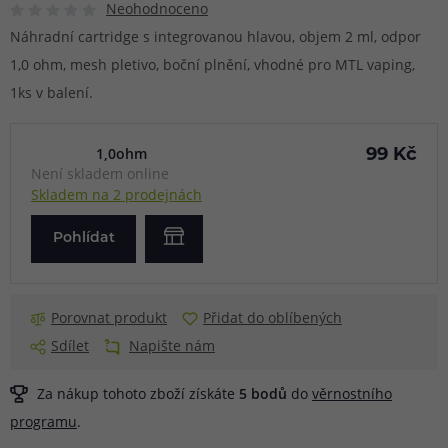
Neohodnoceno
Náhradní cartridge s integrovanou hlavou, objem 2 ml, odpor
1,0 ohm, mesh pletivo, boční plnění, vhodné pro MTL vaping,
1ks v balení.
1,0ohm
99 Kč
Není skladem online
Skladem na 2 prodejnách
Pohlídat
Porovnat produkt
Přidat do oblíbených
Sdílet
Napište nám
Za nákup tohoto zboží získáte
5
bodů
do
věrnostního
programu
.