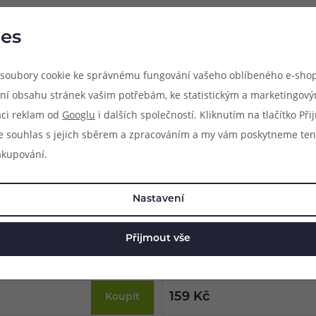
vu zboží vzestupně. Produkty, které nejsou skladem, jsou řazené n
es
na konkrétních pozicích.
soubory cookie ke správnému fungování vašeho oblíbeného e-shop
ní obsahu stránek vašim potřebám, ke statistickým a marketingov
aci reklam od
Googlu
i dalších společností. Kliknutím na tlačítko Př
e souhlas s jejich sběrem a zpracováním a my vám poskytneme ten
akupování.
zlacený centrpin pro SQuape
Náhradní pyrexové tělo pro 
Nastavení
ks)
N[duro] (1ks)
cený centrpin pro atomizér SQuape
Náhradní pyrexové tělo pro SQuape N
acená bezolovnatá mosaz, originální
ml, standardní typ, balení 1 ks.
Přijmout vše
ení 1ks.
Skladem online
prodejnách
Nedostupné na prodejnách
159 Kč
Koupit