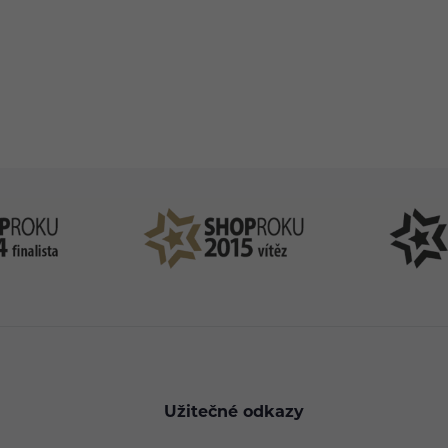
83 51 51 31
info@ejuice
o–Pá: 09:00–17:00
kdykoliv
Užitečné odkazy