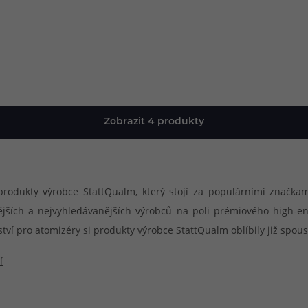
při nákupu vědět
m, podle čeho se rozhodnout
nější, než si myslíte
Zobrazit 4 produkty
t produkty výrobce StattQualm, který stojí za populárními zna
nějších a nejvyhledávanějších výrobců na poli prémiového high-
ství pro atomizéry si produkty výrobce StattQualm oblíbily již spo