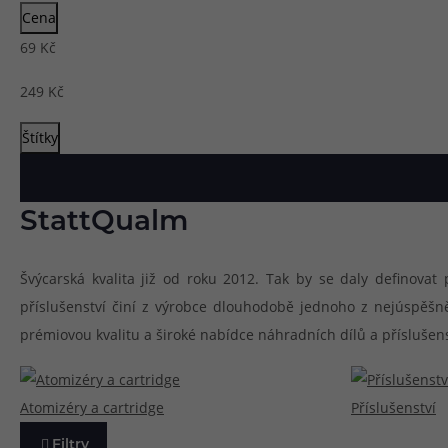
Cena
Článek:
Vybíráme e-liquid, aneb co potřebujete 
69
Kč
Článek:
Vybíráte první e-cigaretu? Poradíme vá
Článek:
Jak namíchat vlastní e-liquid? Je to snad
249
Kč
Štítky
StattQualm
Švýcarská kvalita již od roku 2012. Tak by se daly definova
příslušenství činí z výrobce dlouhodobě jednoho z nejúspěš
prémiovou kvalitu a široké nabídce náhradních dílů a příslušen
Atomizéry a cartridge
Příslušenství
Filtry