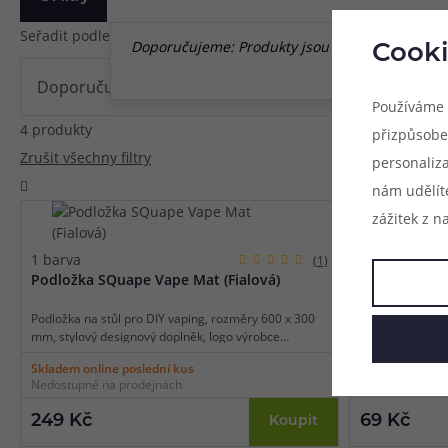
Seřadit podle
Doporučujeme: Produkty jsou seřazeny podle náz
Cooki
Používáme 
4 produkty
přizpůsobe
Zrušit všechny filtry
personaliz
nám udělít
zážitek z n
1 barva
(1)
Podložka SQuape Vape Mat (Fialová)
Náhradní po
E[motion] (1
Podložka na stůl pro DIY vaping, rozměry 600 x 300
Náhradní pozla
mm, stylový designový doplněk, logo výrobce
E[motion], pozl
SQuape, balení 1 ks.
díl výrobce, bal
Skladem online poslední kus
Skladem online
Nedostupné na prodejnách
Nedostupné na 
249 Kč
69 Kč
Koupit