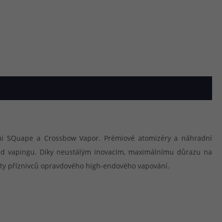
čkami SQuape a Crossbow Vapor. Prémiové atomizéry a náhradní
end vapingu. Díky neustálým inovacím, maximálnímu důrazu na
usty příznivců opravdového high-endového vapování.