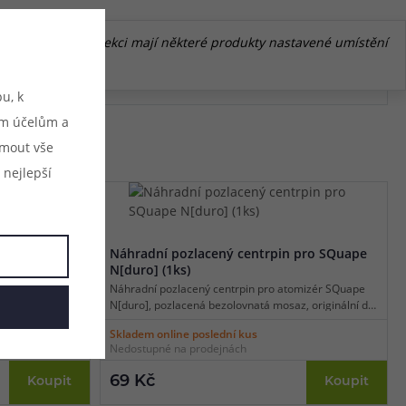
a konci. V této sekci mají některé produkty nastavené umístění
u, k
ým účelům a
ijmout vše
 nejlepší
SQuape
Náhradní pozlacený centrpin pro SQuape
N[duro] (1ks)
[duro], objem 2
Náhradní pozlacený centrpin pro atomizér SQuape
N[duro], pozlacená bezolovnatá mosaz, originální díl
výrobce, balení 1ks.
Skladem online poslední kus
Nedostupné na prodejnách
69 Kč
Koupit
Koupit