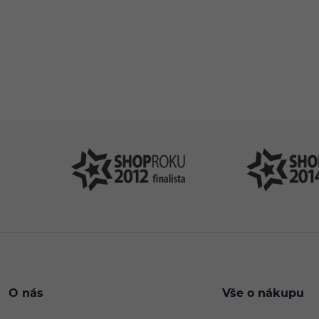
Pomůžeme vám
4
s výběrem
P
O nás
Vše o nákupu