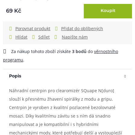
69 Kč
Koupit
Porovnat produkt
Přidat do oblíbených
Hlídat
Sdílet
Napište nám
Za nákup tohoto zboží získáte
3
bodů
do
věrnostního
programu
.
Popis
Náhradní centrpin pro clearomizér SQuape N[duro]
slouží k přesnému žhavení spirálky z modu a gripu.
Centrpin je vyroben z kvalitní pozlacené bezolovnaté
mosazi. Díky kvalitnímu závitu se s ním dá snadno
manipulovat a je kompatibilní i s hybridními
mechanickými mody, které potřebují delší a vystouplejší