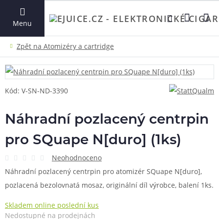
VYHLEDAT
Menu
Kód: V-SN-ND-3390
Náhradní pozlacený centrpin
pro SQuape N[duro] (1ks)
Neohodnoceno
Náhradní pozlacený centrpin pro atomizér SQuape N[duro],
pozlacená bezolovnatá mosaz, originální díl výrobce, balení 1ks.
Skladem online poslední kus
Nedostupné na prodejnách