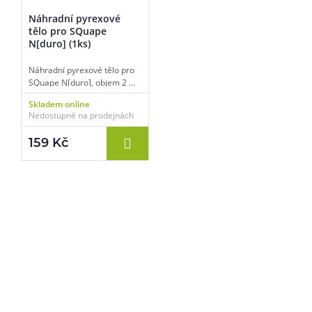
Náhradní pyrexové
tělo pro SQuape
N[duro] (1ks)
Náhradní pyrexové tělo pro
SQuape N[duro], objem 2 ml,
standardní typ, balení 1 ks.
Skladem online
Nedostupné na prodejnách
159 Kč
Pomůžeme vám s výběrem
483 51 51 31
Po–Pá: 09:00–17:00
info@ejuice.cz