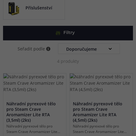
vapingu. Steam Crave je profesionální a prémiová značka,
Příslušenství
jejíž produkty vás nepřestanou udivovat svou
promyšleností a komplexností.
Filtry
Seřadit podle
4 produkty
Náhradní pyrexové tělo
Náhradní pyrexové tělo
pro Steam Crave
pro Steam Crave
Aromamizer Lite RTA
Aromamizer Lite RTA
(3,5ml) (2ks)
(4,5ml) (2ks)
Náhradní pyrexové tělo pro
Náhradní pyrexové tělo pro
Steam Crave Aromamizer Lite
Steam Crave Aromamizer Lite