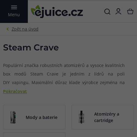
VYHLEDAT
Menu
Steam Crave
Populární značka robustních atomizérů a vysoce kvalitních
box modů Steam Crave je jedním z lídrů na poli
DIY vapingu. Maximální důraz klade výrobce zejména na
výsledné podání chuti u svých atomizérů, jejich modelová
Pokračovat
série Aromamizer je dnes již naprostou legendou. Výrobce
neustále inovuje a rozšiřuje své stávající série atomizérů
Atomizéry a
typu RTA a RDTA o nové a ještě lepší modely. Za založením
Mody a baterie
cartridge
značky Steam Crave stojí společnost Beautiful Technology
Group Co., Ltd, která má bohaté zkušenosti ve světě