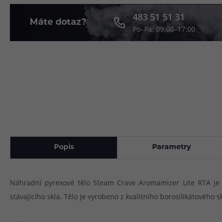
483 51 51 31
Článek:
Vybíráme e-liquid, aneb co potřebujete 
Máte dotaz?
Článek:
Vybíráte první e-cigaretu? Poradíme vá
Článek:
Jak namíchat vlastní e-liquid? Je to snad
Po–Pá: 09:00–17:00
Popis
Parametry
Náhradní pyrexové tělo Steam Crave Aromamizer Lite RTA je k
stávajícího skla. Tělo je vyrobeno z kvalitního borosilikátového