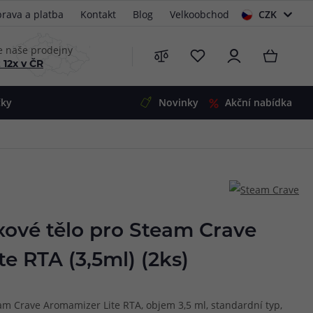
rava a platba
Kontakt
Blog
Velkoobchod
CZK
EUR
e naše prodejny
 12x v ČR
čky
Novinky
Akční nabídka
e
i-Ohm
illa
 Alpha
4
G5
 S&V
xové tělo pro Steam Crave
 V2
00 Pro
e RTA (3,5ml) (2ks)
Mini
S&V
220
 3v1
45
am Crave Aromamizer Lite RTA, objem 3,5 ml, standardní typ,
Zobrazit produkty
Zobrazit produkty
Zobrazit produkty
Zobrazit produkty
Zobrazit produkty
Zobrazit produkty