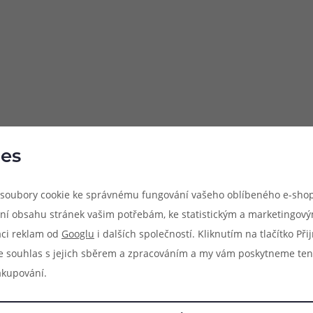
es
soubory cookie ke správnému fungování vašeho oblíbeného e-shop
ýhradně pro model atomizéru, jehož název je uveden v popisu pro
ní obsahu stránek vašim potřebám, ke statistickým a marketingov
 zaručena kompatibilita s jinými modely atomizérů, byť se mohou r
aci reklam od
Googlu
i dalších společností. Kliknutím na tlačítko Př
e souhlas s jejich sběrem a zpracováním a my vám poskytneme ten
akupování.