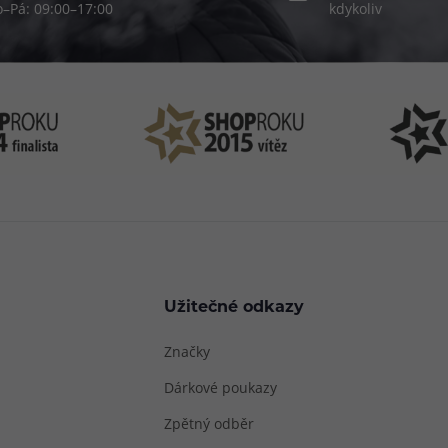
o–Pá: 09:00–17:00
kdykoliv
Užitečné odkazy
Značky
Dárkové poukazy
Zpětný odběr