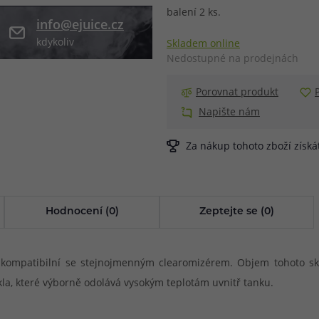
balení 2 ks.
info@ejuice.cz
při nákupu vědět
m, podle čeho se rozhodnout
nější, než si myslíte
kdykoliv
Skladem online
Nedostupné na prodejnách
Porovnat produkt
Napište nám
Za nákup tohoto zboží získ
Hodnocení (0)
Zeptejte se (0)
ompatibilní se stejnojmenným clearomizérem. Objem tohoto skla 
 skla, které výborně odolává vysokým teplotám uvnitř tanku.