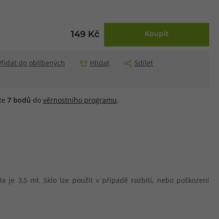
149 Kč
Koupit
Přidat do oblíbených
Hlídat
Sdílet
áte
7
bodů
do
věrnostního programu
.
je 3,5 ml. Sklo lze použít v případě rozbití, nebo poškození