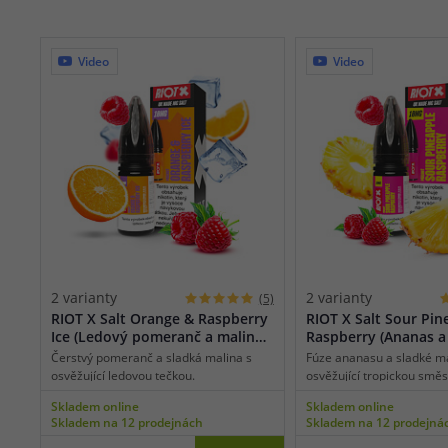
Video
Video
2 varianty
2 varianty
(5)
RIOT X Salt Orange & Raspberry
RIOT X Salt Sour Pin
Ice (Ledový pomeranč a malina)
Raspberry (Ananas a
10ml
malina) 10ml
Čerstvý pomeranč a sladká malina s
Fúze ananasu a sladké ma
osvěžující ledovou tečkou.
osvěžující tropickou směs
Skladem online
Skladem online
Skladem na 12 prodejnách
Skladem na 12 prodejná