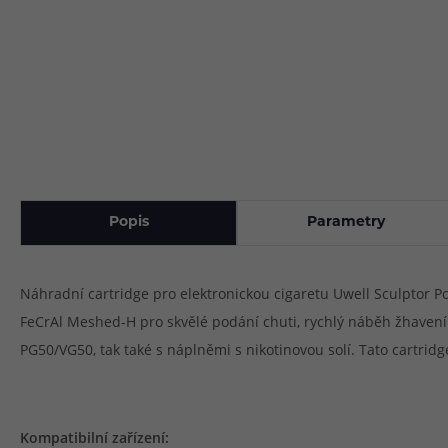
Popis
Parametry
Náhradní cartridge pro elektronickou cigaretu Uwell Sculptor 
FeCrAl Meshed-H pro skvělé podání chuti, rychlý náběh žhavení
PG50/VG50, tak také s náplněmi s nikotinovou solí. Tato cartrid
Kompatibilní zařízení: