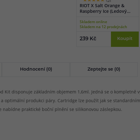
RIOT X Salt Orange &
Raspberry Ice (Ledový
pomeranč a malina) 10ml
Skladem online
Skladem na 12 prodejnách
239 Kč
Koupit
Hodnocení (0)
Zeptejte se (0)
Pod Kit disponuje základním objemem 1,6ml. Jedná se o kompletně 
 a optimální produkci páry. Cartridge lze použít jak se standardn
ge nabídne praktické boční plnění se silikonovou záslepkou.