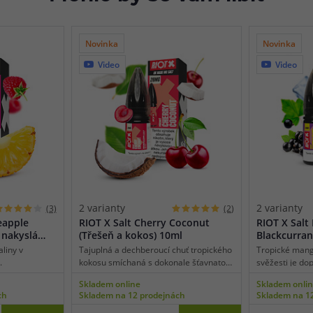
Novinka
Novinka
Video
Video
2 varianty
2 varianty
(3)
(2)
eapple
RIOT X Salt Cherry Coconut
RIOT X Sal
 nakyslá
(Třešeň a kokos) 10ml
Blackcurran
a černý ryb
liny v
Tajuplná a dechberoucí chuť tropického
Tropické mang
.
kokosu smíchaná s dokonale šťavnatou
svěžesti je d
třešní. Tohle unikátní chuťové kombo
černého rybíz
Skladem online
Skladem onli
vás doslova uchvátí už při prvním
kooladový ocás
ch
Skladem na 12 prodejnách
Skladem na 1
potahu, kdy zažijete záplavu
bohatší, výrazn
všemožných ovocných tónů, jež se
Další unikátní