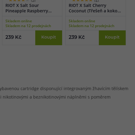
RIOT X Salt Sour
RIOT X Salt Cherry
R
Pineapple Raspberry
Coconut (Třešeň a kokos)
B
(Ananas a nakyslá malina)
10ml
m
Skladem online
Skladem online
S
10ml
1
Skladem na 12 prodejnách
Skladem na 12 prodejnách
S
239 Kč
Koupit
239 Kč
Koupit
2
vybavenou cartridge disponující integrovaným žhavícím tělískem
ími nikotinovými a beznikotinovými náplněmi s poměrem