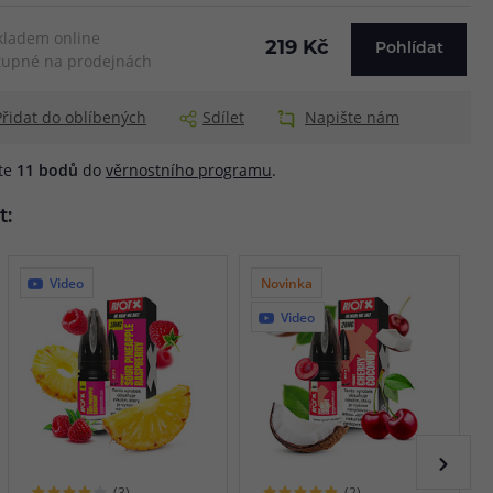
kladem online
219 Kč
Pohlídat
upné na prodejnách
Přidat do oblíbených
Sdílet
Napište nám
áte
11
bodů
do
věrnostního programu
.
t:
Video
Novinka
Video
(3)
(2)