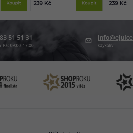
239 Kč
239 Kč
Koupit
Koupit
doslova rozplynou na jazyku.
83 51 51 31
info@ejuice
o–Pá: 09:00–17:00
kdykoliv