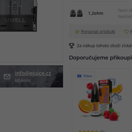
při nákupu vědět
Není s
1,2ohm
m, podle čeho se rozhodnout
nější, než si myslíte
Nedost
Porovnat produkt
Za nákup tohoto zboží získ
Doporučujeme přikoupi
info@ejuice.cz
Video
kdykoliv
(5)