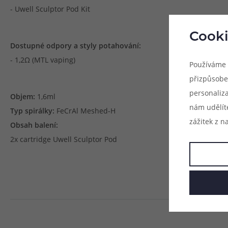
- Uwell Sculptor Pod Kit
Cooki
Dostupné odpory a styly potahování:
- 1,2Ω (MTL vaping)
Používáme 
přizpůsobe
personaliz
Objem:
1,6ml
nám udělít
Typ spirálky:
FeCrAl Meshed-H
zážitek z n
Obsah balení:
2x cartridge Uwell Sculptor Pod