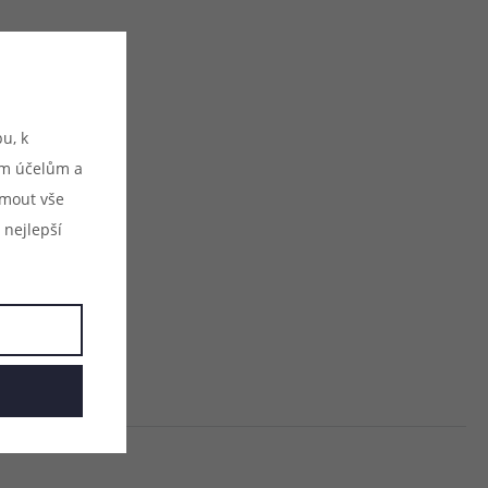
u, k
ým účelům a
ijmout vše
 nejlepší