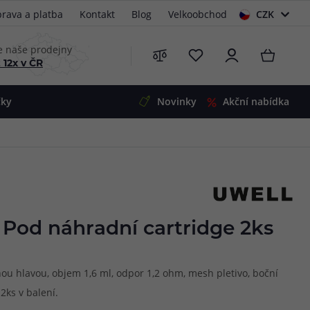
rava a platba
Kontakt
Blog
Velkoobchod
CZK
EUR
e naše prodejny
 12x v ČR
čky
Novinky
Akční nabídka
e
i-Ohm
illa
 Alpha
4
G5
 S&V
 Pod náhradní cartridge 2ks
 V2
00 Pro
Mini
S&V
ou hlavou, objem 1,6 ml, odpor 1,2 ohm, mesh pletivo, boční
220
 3v1
45
2ks v balení.
Zobrazit produkty
Zobrazit produkty
Zobrazit produkty
Zobrazit produkty
Zobrazit produkty
Zobrazit produkty