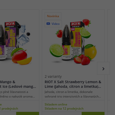
Novinka
N
Video
2 varianty
2 
t Mango &
RIOT X Salt Strawberry Lemon &
RI
t Ice (Ledové mango
Lime (Jahoda, citron a limetka)
(H
íz) 10ml
10ml
o plné šťavnatosti a
Jahoda, citron a limetka, dokonale
Pod
oplněno o nakyslé aroma
sehrané trio intenzivních a šťavnatých
hro
u. Vše potom umocňuje
chutí s příjemně kyselkavým profilem a
aro
ne
Skladem online
Skl
ek pro ještě lepší,
dechberoucí svěžestí. Přirozeně
vap
2 prodejnách
Skladem na 12 prodejnách
Skl
ější a kouzelnější chuť.
nasládlou chuť jahody krásně doplní
svě
 směs z řady RIOT X Salt.
nakyslé citrusy a výsledek si zamilujete
zau