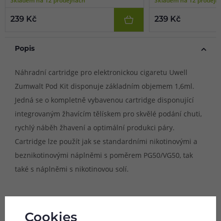
239 Kč
239 Kč
Popis
Náhradní cartridge pro elektronickou cigaretu Uwell
Zumwalt Pod Kit disponuje základním objemem 1,6ml.
Jedná se o kompletně vybavenou cartridge disponující
integrovaným žhavícím tělískem pro skvělé podání chuti,
rychlý náběh žhavení a optimální produkci páry.
Cartridge lze použít jak se standardními nikotinovými a
beznikotinovými náplněmi s poměrem PG50/VG50, tak
také s náplněmi s nikotinovou solí.
Kompatibilní zařízení:
Cookies