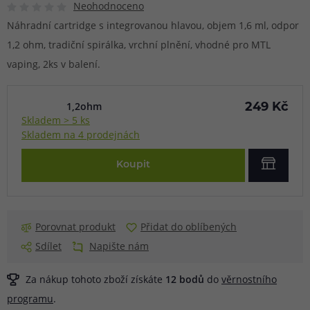
Neohodnoceno
Náhradní cartridge s integrovanou hlavou, objem 1,6 ml, odpor
1,2 ohm, tradiční spirálka, vrchní plnění, vhodné pro MTL
vaping, 2ks v balení.
1,2ohm
249 Kč
Skladem > 5 ks
Skladem na 4 prodejnách
Koupit
Porovnat produkt
Přidat do oblíbených
Sdílet
Napište nám
Za nákup tohoto zboží získáte
12
bodů
do
věrnostního
programu
.