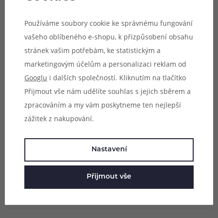
- Uwell Zumwalt Pod Kit
Používáme soubory cookie ke správnému fungování
vašeho oblíbeného e-shopu, k přizpůsobení obsahu
Dostupné odpory a styly potahování:
stránek vašim potřebám, ke statistickým a
- 1,2Ω (MTL vaping)
marketingovým účelům a personalizaci reklam od
Googlu
i dalších společností. Kliknutím na tlačítko
Objem:
1,6ml
Přijmout vše nám udělíte souhlas s jejich sběrem a
Obsah balení:
zpracováním a my vám poskytneme ten nejlepší
2x cartridge Uwell Zumwalt Pod
zážitek z nakupování.
Parametry
Nastavení
Hodnocení (0)
Přijmout vše
Zeptejte se (0)