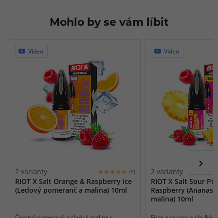
Mohlo by se vám líbit
Video
Video
2 varianty
2 varianty
(5)
RIOT X Salt Orange & Raspberry Ice
RIOT X Salt Sour Pi
(Ledový pomeranč a malina) 10ml
Raspberry (Ananas a
malina) 10ml
Čerstvý pomeranč a sladká malina s
Fúze ananasu a sladké ma