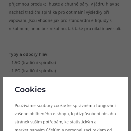
příjemnou produkci husté a chutné páry. V jádru hlav se
nachází tradiční spirálka pro optimální výsledky při
vapování. Jsou vhodné jak pro standardní e-liquidy s
nikotinem, nebo bez nikotinu, tak také pro nikotinové soli.
Typy a odpory hlav:
- 1.5Ω (tradiční spirálka)
- 1.8Ω (tradiční spirálka)
Cookies
Doporučené výkony pro užívání:
- 1.5Ω (7 - 15W)
Používáme soubory cookie ke správnému fungování
- 1.8Ω (7 - 13W)
vašeho oblíbeného e-shopu, k přizpůsobení obsahu
stránek vašim potřebám, ke statistickým a
marketingovým účelům a personalizaci reklam od