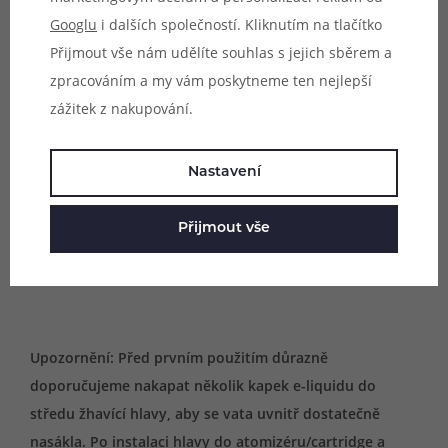
Googlu
i dalších společností. Kliknutím na tlačítko
Kompatibilní zařízení:
Přijmout vše nám udělíte souhlas s jejich sběrem a
- Vandy Vape BSKR - Berserker MTL Kit
zpracováním a my vám poskytneme ten nejlepší
zážitek z nakupování.
Vhodné pro:
- MTL vaping (klasické šlukování)
Nastavení
Přijmout vše
Obsah balení:
1x žhavící hlava Vandy Vape Berserker (dle výběru)
Upozornění: Před prvním použitím důrazně
doporučujeme nakapat několik kapek e-liquidu do
středu žhavící hlavy, aby se vata uvnitř dostatečně
nasákla. Po instalaci hlavy do atomizéru/cartridge a