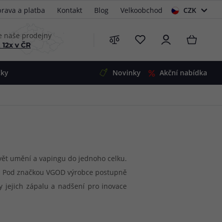
rava a platba
Kontakt
Blog
Velkoobchod
CZK
EUR
e naše prodejny
 12x v ČR
čky
Novinky
Akční nabídka
e
i-Ohm
illa
 Alpha
4
G5
 S&V
svět umění a vapingu do jednoho celku.
. Pod značkou VGOD výrobce postupně
 V2
00 Pro
 jejich zápalu a nadšení pro inovace
Mini
S&V
li jejich atomizéry a mody pro jejich
220
 3v1
45
dky také vlastní kolekci shake & vape
Zobrazit produkty
Zobrazit produkty
Zobrazit produkty
Zobrazit produkty
Zobrazit produkty
Zobrazit produkty