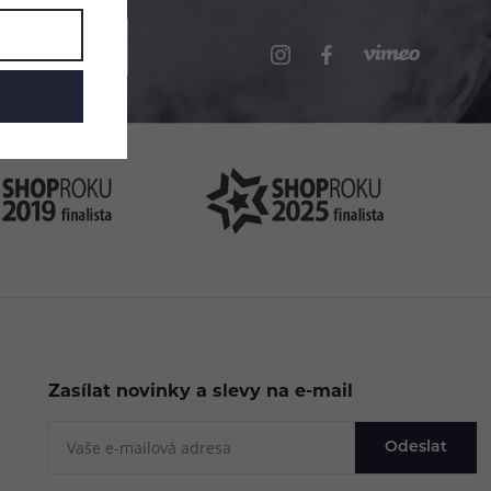
.cz
Zasílat novinky a slevy na e-mail
Odeslat