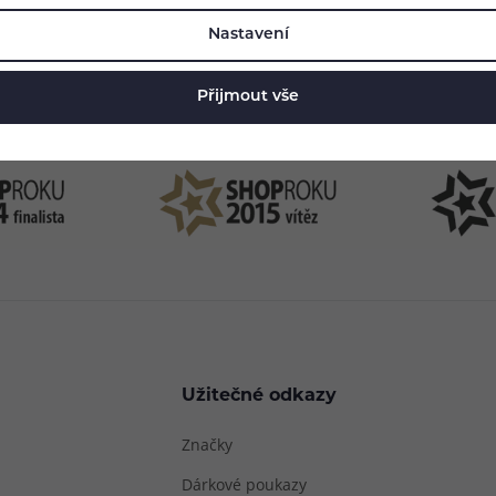
83 51 51 31
info@ejuice
Nastavení
o–Pá: 09:00–17:00
kdykoliv
Přijmout vše
Užitečné odkazy
Značky
Dárkové poukazy