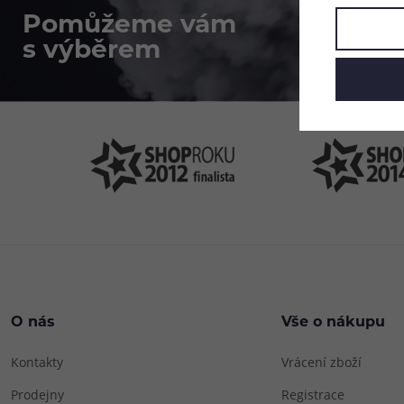
Pomůžeme vám
4
s výběrem
P
O nás
Vše o nákupu
Kontakty
Vrácení zboží
Prodejny
Registrace